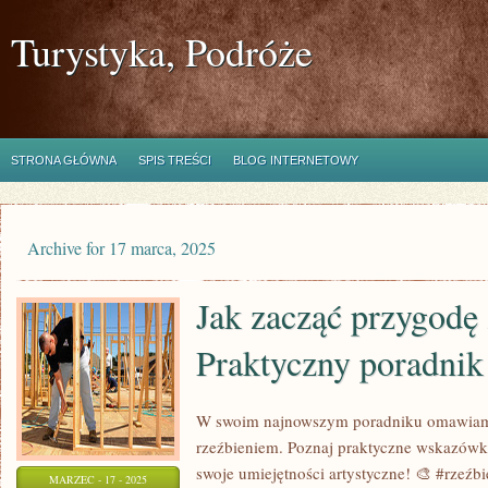
Turystyka, Podróże
STRONA GŁÓWNA
SPIS TREŚCI
BLOG INTERNETOWY
Archive for 17 marca, 2025
Jak zacząć przygodę 
Praktyczny poradnik
W swoim najnowszym poradniku omawiamy
rzeźbieniem. Poznaj praktyczne wskazówki
swoje umiejętności artystyczne! 🎨 #rzeźb
MARZEC - 17 - 2025