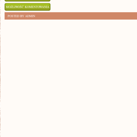
JAK
MOŻLIWOŚĆ KOMENTOWANIA
ZACZĄĆ
ZOSTAŁA WYŁĄCZONA
POSTED BY ADMIN
PRZYGODĘ
Z
RZEŹBIENIEM:
PRAKTYCZNY
PORADNIK