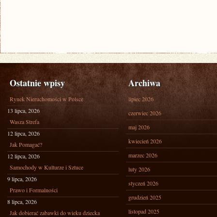
Ostatnie wpisy
Archiwa
Rynek Nieruchomości w Polsce
lipiec 2026
13 lipca, 2026
czerwiec 2026
Wasza Strefa
maj 2026
12 lipca, 2026
kwiecień 2026
Jak Pomagać?
marzec 2026
12 lipca, 2026
Samochody w Kulturze i Sztuce
luty 2026
9 lipca, 2026
styczeń 2026
Prawo i Formalności
grudzień 2025
8 lipca, 2026
listopad 2025
Jak dobierać zabawki do wieku dziecka