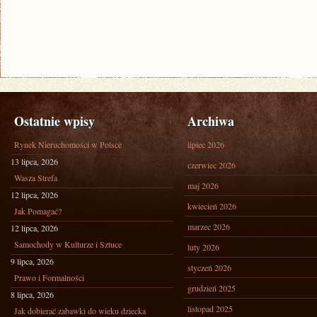
Ostatnie wpisy
Archiwa
Rynek Nieruchomości w Polsce
lipiec 2026
13 lipca, 2026
czerwiec 2026
Wasza Strefa
maj 2026
12 lipca, 2026
kwiecień 2026
Jak Pomagać?
marzec 2026
12 lipca, 2026
Samochody w Kulturze i Sztuce
luty 2026
9 lipca, 2026
styczeń 2026
Prawo i Formalności
grudzień 2025
8 lipca, 2026
listopad 2025
Jak dobierać zabawki do wieku dziecka