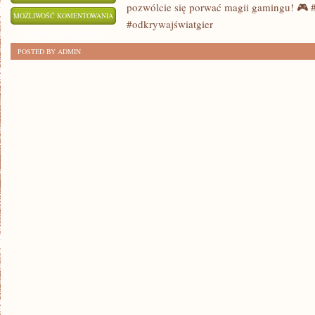
pozwólcie się porwać magii gamingu! 🎮
ODKRYWAJ
MOŻLIWOŚĆ KOMENTOWANIA
#odkrywajświatgier
FASCYNUJĄCY
ZOSTAŁA WYŁĄCZONA
ŚWIAT
POSTED BY ADMIN
GIER
KOMPUTEROWYCH