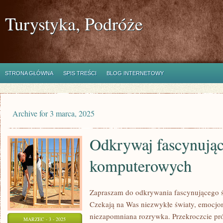
Turystyka, Podróże
STRONA GŁÓWNA
SPIS TREŚCI
BLOG INTERNETOWY
Archive for 3 marca, 2025
Odkrywaj fascynując
komputerowych
Zapraszam do odkrywania fascynującego 
Czekają na Was niezwykłe światy, emocjo
niezapomniana rozrywka. Przekroczcie próg
MARZEC - 3 - 2025