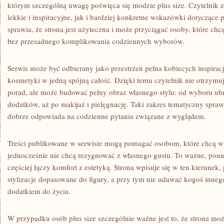
którym szczególną uwagę poświęca się modzie plus size. Czytelnik 
lekkie i inspiracyjne, jak i bardziej konkretne wskazówki dotyczące p
sprawia, że strona jest użyteczna i może przyciągać osoby, które chcą 
bez przesadnego komplikowania codziennych wyborów.
Serwis może być odbierany jako przestrzeń pełna kobiecych inspiracji
kosmetyki w jedną spójną całość. Dzięki temu czytelnik nie otrzym
porad, ale może budować pełny obraz własnego stylu: od wyboru ub
dodatków, aż po makijaż i pielęgnację. Taki zakres tematyczny sprawia
dobrze odpowiada na codzienne pytania związane z wyglądem.
Treści publikowane w serwisie mogą pomagać osobom, które chcą wy
jednocześnie nie chcą rezygnować z własnego gustu. To ważne, pon
częściej łączy komfort z estetyką. Strona wpisuje się w ten kierunek
stylizacje dopasowane do figury, a przy tym nie udawać kogoś innego
dodatkiem do życia.
W przypadku osób plus size szczególnie ważne jest to, że strona m