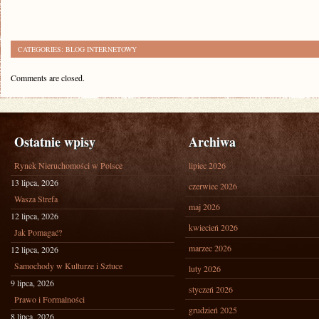
CATEGORIES:
BLOG INTERNETOWY
Comments are closed.
Ostatnie wpisy
Archiwa
Rynek Nieruchomości w Polsce
lipiec 2026
13 lipca, 2026
czerwiec 2026
Wasza Strefa
maj 2026
12 lipca, 2026
kwiecień 2026
Jak Pomagać?
marzec 2026
12 lipca, 2026
Samochody w Kulturze i Sztuce
luty 2026
9 lipca, 2026
styczeń 2026
Prawo i Formalności
grudzień 2025
8 lipca, 2026