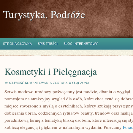
Turystyka, Podróże
STRONA GŁÓWNA
SPIS TREŚCI
BLOG INTERNETOWY
Kosmetyki i Pielęgnacja
KOSMETYKI
MOŻLIWOŚĆ KOMENTOWANIA
ZOSTAŁA WYŁĄCZONA
I
Serwis modowo-urodowy poświęcony jest modzie, dbaniu o wygląd,
PIELĘGNACJA
pomysłom na atrakcyjny wygląd dla osób, które chcą czuć się dobrze
miejsce stworzone z myślą o czytelnikach, którzy szukają przystępn
dobierania ubrań, codziennych rytuałów beauty, trendów oraz makija
poradnikową formę z tematyką bliską osobom, które interesują się st
kobiecą elegancją i pięknem w naturalnym wydaniu. Polecamy
Porad