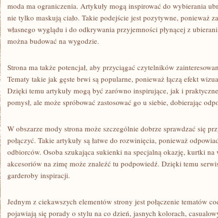
moda ma ograniczenia. Artykuły mogą inspirować do wybierania ubrań
nie tylko maskują ciało. Takie podejście jest pozytywne, ponieważ z
własnego wyglądu i do odkrywania przyjemności płynącej z ubierania 
można budować na wygodzie.
Strona ma także potencjał, aby przyciągać czytelników zainteresow
Tematy takie jak gęste brwi są popularne, ponieważ łączą efekt wizu
Dzięki temu artykuły mogą być zarówno inspirujące, jak i praktyczne
pomysł, ale może spróbować zastosować go u siebie, dobierając odp
W obszarze mody strona może szczególnie dobrze sprawdzać się prz
połączyć. Takie artykuły są łatwe do rozwinięcia, ponieważ odpowia
odbiorców. Osoba szukająca sukienki na specjalną okazję, kurtki na w
akcesoriów na zimę może znaleźć tu podpowiedź. Dzięki temu serwis
garderoby inspiracji.
Jednym z ciekawszych elementów strony jest połączenie tematów cod
pojawiają się porady o stylu na co dzień, jasnych kolorach, casual