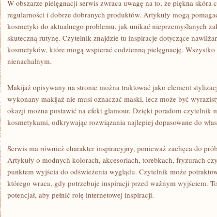
W obszarze pielęgnacji serwis zwraca uwagę na to, że piękna skóra c
regularności i dobrze dobranych produktów. Artykuły mogą pomagać
kosmetyki do aktualnego problemu, jak unikać nieprzemyślanych zak
skuteczną rutynę. Czytelnik znajdzie tu inspiracje dotyczące nawilża
kosmetyków, które mogą wspierać codzienną pielęgnację. Wszystko 
nienachalnym.
Makijaż opisywany na stronie można traktować jako element stylizacj
wykonany makijaż nie musi oznaczać maski, lecz może być wyrazis
okazji można postawić na efekt glamour. Dzięki poradom czytelnik
kosmetykami, odkrywając rozwiązania najlepiej dopasowane do własne
Serwis ma również charakter inspiracyjny, ponieważ zachęca do pr
Artykuły o modnych kolorach, akcesoriach, torebkach, fryzurach czy
punktem wyjścia do odświeżenia wyglądu. Czytelnik może potraktowa
którego wraca, gdy potrzebuje inspiracji przed ważnym wyjściem. To
potencjał, aby pełnić rolę internetowej inspiracji.