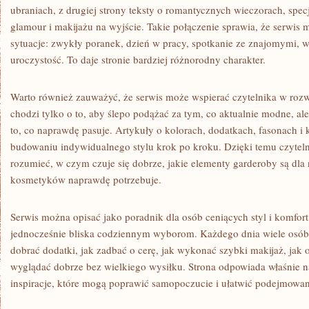
ubraniach, z drugiej strony teksty o romantycznych wieczorach, specj
glamour i makijażu na wyjście. Takie połączenie sprawia, że serwis
sytuacje: zwykły poranek, dzień w pracy, spotkanie ze znajomymi, w
uroczystość. To daje stronie bardziej różnorodny charakter.
Warto również zauważyć, że serwis może wspierać czytelnika w rozw
chodzi tylko o to, aby ślepo podążać za tym, co aktualnie modne, al
to, co naprawdę pasuje. Artykuły o kolorach, dodatkach, fasonach
budowaniu indywidualnego stylu krok po kroku. Dzięki temu czyteln
rozumieć, w czym czuje się dobrze, jakie elementy garderoby są dla 
kosmetyków naprawdę potrzebuje.
Serwis można opisać jako poradnik dla osób ceniących styl i komfort.
jednocześnie bliska codziennym wyborom. Każdego dnia wiele osób z
dobrać dodatki, jak zadbać o cerę, jak wykonać szybki makijaż, jak 
wyglądać dobrze bez wielkiego wysiłku. Strona odpowiada właśnie na
inspiracje, które mogą poprawić samopoczucie i ułatwić podejmowan