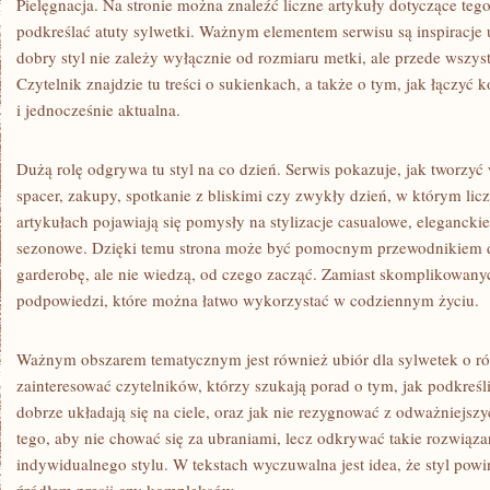
Pielęgnacja. Na stronie można znaleźć liczne artykuły dotyczące tego,
podkreślać atuty sylwetki. Ważnym elementem serwisu są inspiracje 
dobry styl nie zależy wyłącznie od rozmiaru metki, ale przede wszy
Czytelnik znajdzie tu treści o sukienkach, a także o tym, jak łączyć k
i jednocześnie aktualna.
Dużą rolę odgrywa tu styl na co dzień. Serwis pokazuje, jak tworzy
spacer, zakupy, spotkanie z bliskimi czy zwykły dzień, w którym li
artykułach pojawiają się pomysły na stylizacje casualowe, elegancki
sezonowe. Dzięki temu strona może być pomocnym przewodnikiem dl
garderobę, ale nie wiedzą, od czego zacząć. Zamiast skomplikowanych
podpowiedzi, które można łatwo wykorzystać w codziennym życiu.
Ważnym obszarem tematycznym jest również ubiór dla sylwetek o ró
zainteresować czytelników, którzy szukają porad o tym, jak podkreślić
dobrze układają się na ciele, oraz jak nie rezygnować z odważniejs
tego, aby nie chować się za ubraniami, lecz odkrywać takie rozwiąza
indywidualnego stylu. W tekstach wyczuwalna jest idea, że styl powi