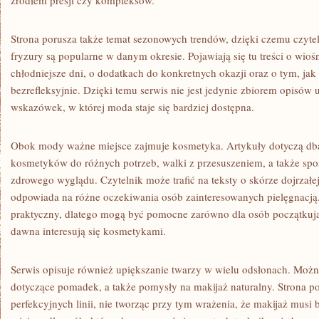
źródłem presji czy kompleksów.
Strona porusza także temat sezonowych trendów, dzięki czemu czytel
fryzury są popularne w danym okresie. Pojawiają się tu treści o wiośni
chłodniejsze dni, o dodatkach do konkretnych okazji oraz o tym, ja
bezrefleksyjnie. Dzięki temu serwis nie jest jedynie zbiorem opisów
wskazówek, w której moda staje się bardziej dostępna.
Obok mody ważne miejsce zajmuje kosmetyka. Artykuły dotyczą dba
kosmetyków do różnych potrzeb, walki z przesuszeniem, a także sp
zdrowego wyglądu. Czytelnik może trafić na teksty o skórze dojrzałej
odpowiada na różne oczekiwania osób zainteresowanych pielęgnacją.
praktyczny, dlatego mogą być pomocne zarówno dla osób początkujący
dawna interesują się kosmetykami.
Serwis opisuje również upiększanie twarzy w wielu odsłonach. Można
dotyczące pomadek, a także pomysły na makijaż naturalny. Strona po
perfekcyjnych linii, nie tworząc przy tym wrażenia, że makijaż musi