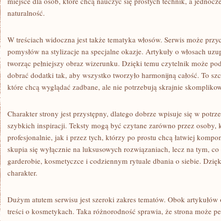
miejsce dla osób, które chcą nauczyć się prostych technik, a jednocz
naturalność.
W treściach widoczna jest także tematyka włosów. Serwis może przyc
pomysłów na stylizacje na specjalne okazje. Artykuły o włosach uzu
tworząc pełniejszy obraz wizerunku. Dzięki temu czytelnik może po
dobrać dodatki tak, aby wszystko tworzyło harmonijną całość. To szc
które chcą wyglądać zadbane, ale nie potrzebują skrajnie skompliko
Charakter strony jest przystępny, dlatego dobrze wpisuje się w potr
szybkich inspiracji. Teksty mogą być czytane zarówno przez osoby, k
profesjonalnie, jak i przez tych, którzy po prostu chcą łatwiej kompo
skupia się wyłącznie na luksusowych rozwiązaniach, lecz na tym, co
garderobie, kosmetyczce i codziennym rytuale dbania o siebie. Dzięk
charakter.
Dużym atutem serwisu jest szeroki zakres tematów. Obok artykułów o
treści o kosmetykach. Taka różnorodność sprawia, że strona może p