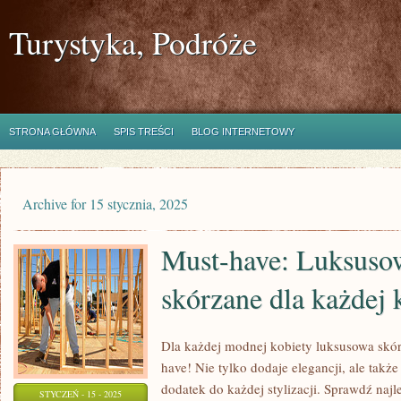
Turystyka, Podróże
STRONA GŁÓWNA
SPIS TREŚCI
BLOG INTERNETOWY
Archive for 15 stycznia, 2025
Must-have: Luksusow
skórzane dla każdej 
Dla każdej modnej kobiety luksusowa skór
have! Nie tylko dodaje elegancji, ale także
dodatek do każdej stylizacji. Sprawdź naj
STYCZEŃ - 15 - 2025