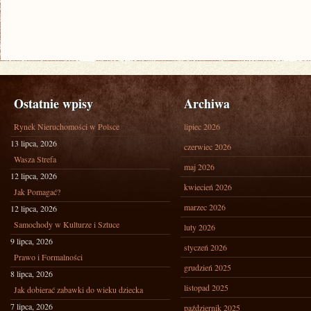
Ostatnie wpisy
Archiwa
Rynek Nieruchomości w Polsce
lipiec 2026
13 lipca, 2026
czerwiec 2026
Wasza Strefa
maj 2026
12 lipca, 2026
kwiecień 2026
Jak Pomagać?
marzec 2026
12 lipca, 2026
Samochody w Kulturze i Sztuce
luty 2026
9 lipca, 2026
styczeń 2026
Prawo i Formalności
grudzień 2025
8 lipca, 2026
listopad 2025
Jak dobierać zabawki do wieku dziecka
7 lipca, 2026
październik 2025