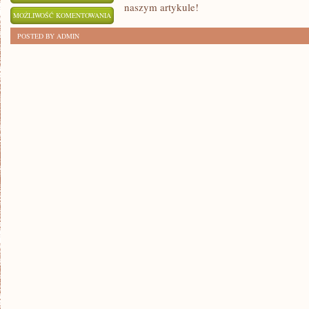
naszym artykule!
MUST-
MOŻLIWOŚĆ KOMENTOWANIA
HAVE:
ZOSTAŁA WYŁĄCZONA
POSTED BY ADMIN
LUKSUSOWE
TOREBKI
SKÓRZANE
DLA
KAŻDEJ
KOBIETY