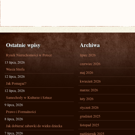
Ostatnie wpisy
Archiwa
Rynek Nieruchomości w Polsce
lipiec 2026
13 lipca, 2026
czerwiec 2026
Wasza Strefa
maj 2026
12 lipca, 2026
kwiecień 2026
Jak Pomagać?
marzec 2026
12 lipca, 2026
Samochody w Kulturze i Sztuce
luty 2026
9 lipca, 2026
styczeń 2026
Prawo i Formalności
grudzień 2025
8 lipca, 2026
listopad 2025
Jak dobierać zabawki do wieku dziecka
7 lipca, 2026
październik 2025