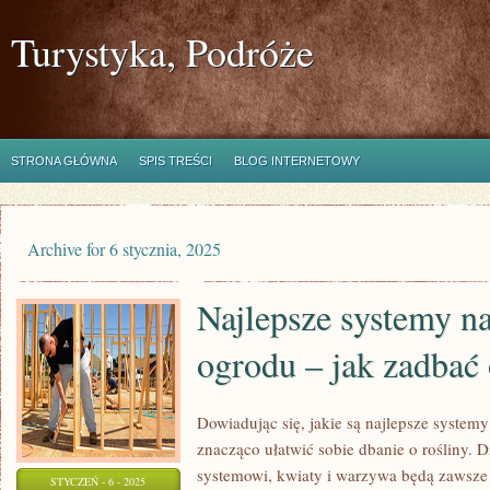
Turystyka, Podróże
STRONA GŁÓWNA
SPIS TREŚCI
BLOG INTERNETOWY
Archive for 6 stycznia, 2025
Najlepsze systemy n
ogrodu – jak zadbać 
Dowiadując się, jakie są najlepsze syste
znacząco ułatwić sobie dbanie o rośliny.
systemowi, kwiaty i warzywa będą zawsze 
STYCZEŃ - 6 - 2025