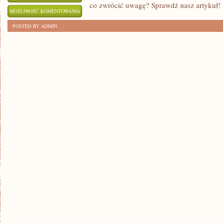
co zwrócić uwagę? Sprawdź nasz artykuł!
NAJLEPSZE
MOŻLIWOŚĆ KOMENTOWANIA
SYSTEMY
ZOSTAŁA WYŁĄCZONA
POSTED BY ADMIN
NAWADNIANIA
OGRODU
–
JAK
ZADBAĆ
O
ROŚLINY?