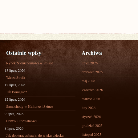
Ostatnie wpisy
Archiwa
Rynek Nieruchomości w Polsce
lipiec 2026
13 lipca, 2026
czerwiec 2026
Wasza Strefa
maj 2026
12 lipca, 2026
kwiecień 2026
Jak Pomagać?
marzec 2026
12 lipca, 2026
Samochody w Kulturze i Sztuce
luty 2026
9 lipca, 2026
styczeń 2026
Prawo i Formalności
grudzień 2025
8 lipca, 2026
listopad 2025
Jak dobierać zabawki do wieku dziecka