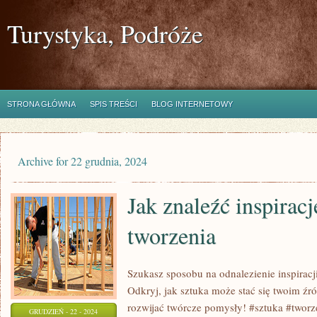
Turystyka, Podróże
STRONA GŁÓWNA
SPIS TREŚCI
BLOG INTERNETOWY
Archive for 22 grudnia, 2024
Jak znaleźć inspiracj
tworzenia
Szukasz sposobu na odnalezienie inspirac
Odkryj, jak sztuka może stać się twoim źró
rozwijać twórcze pomysły! #sztuka #tworze
GRUDZIEŃ - 22 - 2024