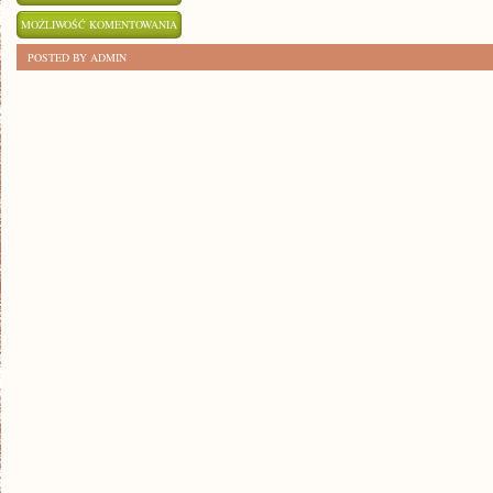
JAK
MOŻLIWOŚĆ KOMENTOWANIA
ZNALEŹĆ
ZOSTAŁA WYŁĄCZONA
POSTED BY ADMIN
INSPIRACJĘ
W
SZTUCE
TWORZENIA