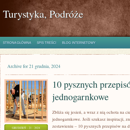
Turystyka, Podróże
STRONA GŁÓWNA
SPIS TREŚCI
BLOG INTERNETOWY
Archive for 21 grudnia, 2024
10 pysznych przepis
jednogarnkowe
Zbliża się jesień, a wraz z nią ochota na ci
jednogarnkowe. Jeśli szukasz inspiracji, z
zestawieniu – 10 pysznych przepisów na 
GRUDZIEŃ - 21 - 2024