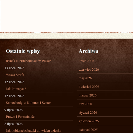
Ostatnie wpisy
Archiwa
Rynek Nieruchomości w Polsce
lipiec 2026
13 lipca, 2026
czerwiec 2026
Wasza Strefa
maj 2026
12 lipca, 2026
kwiecień 2026
Jak Pomagać?
marzec 2026
12 lipca, 2026
Samochody w Kulturze i Sztuce
luty 2026
9 lipca, 2026
styczeń 2026
Prawo i Formalności
grudzień 2025
8 lipca, 2026
listopad 2025
Jak dobierać zabawki do wieku dziecka