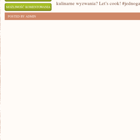
kulinarne wyzwania? Let’s cook! #jednog
10
MOŻLIWOŚĆ KOMENTOWANIA
PYSZNYCH
ZOSTAŁA WYŁĄCZONA
POSTED BY ADMIN
PRZEPISÓW
NA
DZIEŃ
JEDNOGARNKOWE