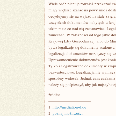
NA
Wiele osób planuje również przekazać sw
SIEBIE
miały większe szanse na powstanie i dost
POMYSŁ
decydujemy się na wyjazd na stałe za gr
wszystkich dokumentów nabytych w kraju 
takim razie co nad nią zastanawiać. Lega
zaniechać. W zależności od tego jakie d
Krajowej Izby Gospodarczej, albo do Min
bywa legalizuje się dokumenty scalone z
legalizacja dokumentów msz, tyczy się w
Uprawomocnienie dokumentów jest koniec
Tylko zalegalizowane dokumenty w kraj
bezwartościowe. Legalizacja nie wymaga 
sposobny wniosek. Jednak czas czekania 
należy się pośpieszyć, aby jak najszybcie
źródło:
———————————
1.
http://mediation-d.de
2.
poznaj możliwości