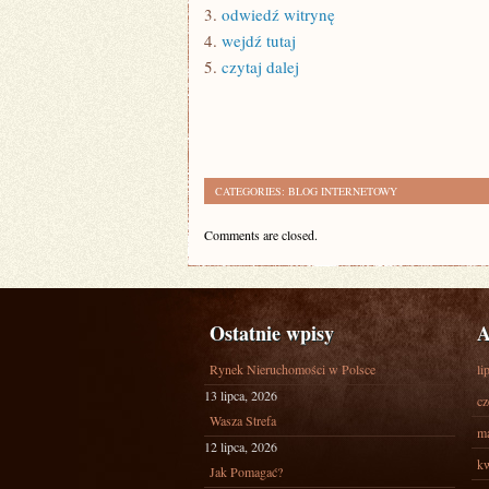
3.
odwiedź witrynę
4.
wejdź tutaj
5.
czytaj dalej
CATEGORIES:
BLOG INTERNETOWY
Comments are closed.
Ostatnie wpisy
A
Rynek Nieruchomości w Polsce
li
13 lipca, 2026
cz
Wasza Strefa
ma
12 lipca, 2026
kw
Jak Pomagać?