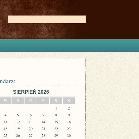
ndarz:
SIERPIEŃ 2026
W
Ś
C
P
S
N
1
2
4
5
6
7
8
9
11
12
13
14
15
16
18
19
20
21
22
23
25
26
27
28
29
30