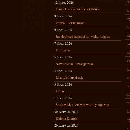
ma
12 lipca, 2026
Samochody w Kulturze i Sztuce
lu
9 lipca, 2026
st
Prawo i Formalności
gr
8 lipca, 2026
li
Jak dobierać zabawki do wieku dziecka
7 lipca, 2026
pa
Portugalia
wr
5 lipca, 2026
si
Nowoczesna Przestępczość
li
4 lipca, 2026
Lifestyle i inspiracje
cz
3 lipca, 2026
ma
Lubin
kw
1 lipca, 2026
ma
Środowisko i Zrównoważony Rozwój
lu
30 czerwca, 2026
Zielona Energia
st
26 czerwca, 2026
gr