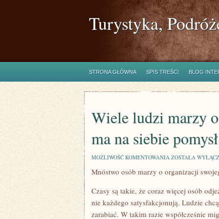
Turystyka, Podróż
STRONA GŁÓWNA
SPIS TREŚCI
BLOG INT
Wiele ludzi marzy o
ma na siebie pomysł
WIELE
MOŻLIWOŚĆ KOMENTOWANIA
ZOSTAŁA WYŁĄC
LUDZI
Mnóstwo osób marzy o organizacji swoje
MARZY
O
KARIERZE,
Czasy są takie, że coraz więcej osób odj
JEDNAK
NIE
nie każdego satysfakcjonują. Ludzie chcą
KAŻDY
zarabiać. W takim razie współcześnie mi
MA