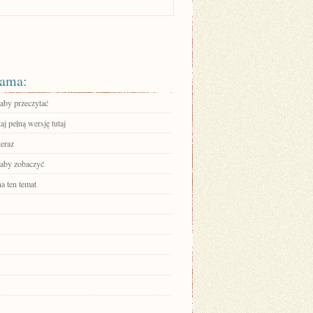
ama:
 aby przeczytać
aj pełną wersję tutaj
teraz
 aby zobaczyć
a ten temat