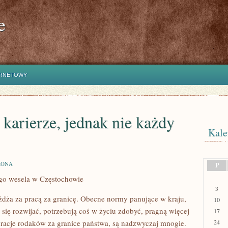
e
ERNETOWY
 karierze, jednak nie każdy
Kale
ZONA
P
go wesela w Częstochowie
3
eżdża za pracą za granicę. Obecne normy panujące w kraju,
10
 się rozwijać, potrzebują coś w życiu zdobyć, pragną więcej
17
gracje rodaków za granice państwa, są nadzwyczaj mnogie.
24