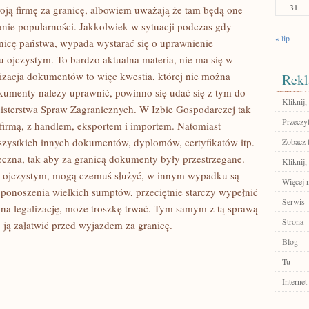
31
oją firmę za granicę, albowiem uważają że tam będą one
anie popularności. Jakkolwiek w sytuacji podczas gdy
« lip
anicę państwa, wypada wystarać się o uprawnienie
ojczystym. To bardzo aktualna materia, nie ma się w
lizacja dokumentów to więc kwestia, której nie można
Rekl
okumenty należy uprawnić, powinno się udać się z tym do
Kliknij,
isterstwa Spraw Zagranicznych. W Izbie Gospodarczej tak
Przeczyt
 firmą, z handlem, eksportem i importem. Natomiast
szystkich innych dokumentów, dyplomów, certyfikatów itp.
Zobacz 
zna, tak aby za granicą dokumenty były przestrzegane.
Kliknij,
u ojczystym, mogą czemuś służyć, w innym wypadku są
Więcej n
ponoszenia wielkich sumptów, przeciętnie starczy wypełnić
Serwis
na legalizację, może troszkę trwać. Tym samym z tą sprawą
Strona
j ją załatwić przed wyjazdem za granicę.
Blog
Tu
Internet