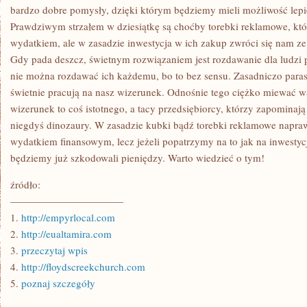
POTENCJALNYCH
bardzo dobre pomysły, dzięki którym będziemy mieli możliwość lep
KLIENTÓW?
Prawdziwym strzałem w dziesiątkę są choćby torebki reklamowe, k
wydatkiem, ale w zasadzie inwestycja w ich zakup zwróci się nam ze
Gdy pada deszcz, świetnym rozwiązaniem jest rozdawanie dla ludzi p
nie można rozdawać ich każdemu, bo to bez sensu. Zasadniczo para
świetnie pracują na nasz wizerunek. Odnośnie tego ciężko miewać wą
wizerunek to coś istotnego, a tacy przedsiębiorcy, którzy zapominają
niegdyś dinozaury. W zasadzie kubki bądź torebki reklamowe nap
wydatkiem finansowym, lecz jeżeli popatrzymy na to jak na inwestyc
będziemy już szkodowali pieniędzy. Warto wiedzieć o tym!
źródło:
———————————
1.
http://empyrlocal.com
2.
http://eualtamira.com
3.
przeczytaj wpis
4.
http://floydscreekchurch.com
5.
poznaj szczegóły