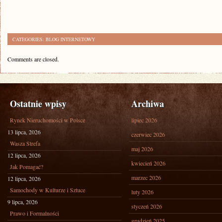
CATEGORIES:
BLOG INTERNETOWY
Comments are closed.
Ostatnie wpisy
Archiwa
Rynek Nieruchomości w Polsce
lipiec 2026
13 lipca, 2026
czerwiec 2026
Wasza Strefa
maj 2026
12 lipca, 2026
kwiecień 2026
Jak Pomagać?
marzec 2026
12 lipca, 2026
Samochody w Kulturze i Sztuce
luty 2026
9 lipca, 2026
styczeń 2026
Prawo i Formalności
grudzień 2025