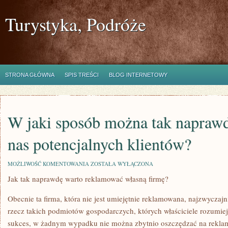
Turystyka, Podróże
STRONA GŁÓWNA
SPIS TREŚCI
BLOG INTERNETOWY
W jaki sposób można tak napraw
nas potencjalnych klientów?
W
MOŻLIWOŚĆ KOMENTOWANIA
ZOSTAŁA WYŁĄCZONA
JAKI
Jak tak naprawdę warto reklamować własną firmę?
SPOSÓB
MOŻNA
TAK
Obecnie ta firma, która nie jest umiejętnie reklamowana, najzwyczaj
NAPRAWDĘ
PRZEKONAĆ
rzecz takich podmiotów gospodarczych, których właściciele rozumieją,
DO
sukces, w żadnym wypadku nie można zbytnio oszczędzać na reklami
NAS