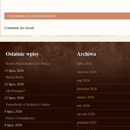
CATEGORIES:
BLOG INTERNETOWY
Comments are closed.
Ostatnie wpisy
Archiwa
Rynek Nieruchomości w Polsce
lipiec 2026
13 lipca, 2026
czerwiec 2026
Wasza Strefa
maj 2026
12 lipca, 2026
kwiecień 2026
Jak Pomagać?
marzec 2026
12 lipca, 2026
Samochody w Kulturze i Sztuce
luty 2026
9 lipca, 2026
styczeń 2026
Prawo i Formalności
grudzień 2025
8 lipca, 2026