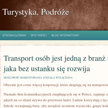
Turystyka, Podróże
STRONA GŁÓWNA
SPIS TREŚCI
BLOG INTERNETOWY
Transport osób jest jedną z branż
jaka bez ustanku się rozwija
TRANSPORT
MOŻLIWOŚĆ KOMENTOWANIA
ZOSTAŁA WYŁĄCZONA
OSÓB
Obecnie jest coraz więcej korporacji, które skupiają się na transporc
JEST
JEDNĄ
Z
Niemało firm komunikacyjnych znajdujących się w Polsce, zajmuje
BRANŻ
USŁUGOWYCH,
jakich na co dzień używa do przewozu ludzi. Ludzie korzystają z tej 
JAKA
Szkoły wynajmują busy, aby urządzić uczniom wycieczki, grupy kol
BEZ