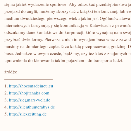
USTANKU
się na jakieś wydarzenie sportowe. Aby odszukać przedsiębiorstwa ja
SIĘ
przejazd do anglii, możemy skorzystać z książki telefonicznej, lub e
ROZWIJA
medium dwudziestego pierwszego wieku jakim jest Ogólnoświatowa 
internetowych fascynujący się komunikacją w Katowicach z pewnoś
odszukamy dane kontaktowe do korporacji, które wynajmą nam sw
przybrać dwie formy. Pierwsza z nich to wynajem busa wraz z zaw
musimy na domiar tego zapłacić za każdą przepracowaną godzinę. 
busa. Jednakże w owym czasie, bądź my, czy też ktoś z znajomych 
uprawnienia do kierowania takim pojazdem i do transportu ludzi.
źródło:
———————————
1.
http://shoesmadeineu.eu
2.
http://shojitanaka.com
3.
http://siegmars-welt.de
4.
http://silenthunterabys.de
5.
http://silexzeitung.de