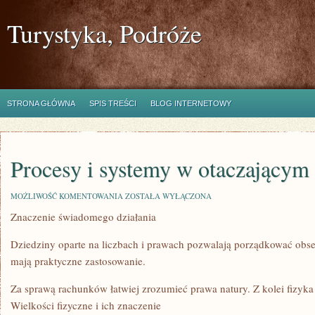
Turystyka, Podróże
STRONA GŁÓWNA
SPIS TREŚCI
BLOG INTERNETOWY
Procesy i systemy w otaczającym
PROCESY
MOŻLIWOŚĆ KOMENTOWANIA
ZOSTAŁA WYŁĄCZONA
I
Znaczenie świadomego działania
SYSTEMY
W
OTACZAJĄCYM
Dziedziny oparte na liczbach i prawach pozwalają porządkować ob
ŚWIECIE
mają praktyczne zastosowanie.
Za sprawą rachunków łatwiej zrozumieć prawa natury. Z kolei fizyk
Wielkości fizyczne i ich znaczenie