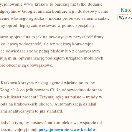
ycjonowanie www kraków to bardziej niż tylko dodanie
Kate
e algorytmów Google, analiza konkurencji i dostosowywanie
Kategorie
wadzenie własnego ogródka – można próbować samemu sadzić
lenny ogród, lepiej zainwestować w pomoc specjalisty.
rto spojrzeć na to jak na inwestycję w przyszłość firmy.
lko lepszą widoczność, ale też większą konwersję i
ce odwiedzać stronę pełną błędów lub z chaotycznym
ują m.in. optymalizację pod kątem urządzeń mobilnych
tóre obecnie są obowiązkowe.
 Krakowa korzysta z usług agencji właśnie po to, by
Google? A co jeśli powiem Ci, że odpowiednio dobrana
t o kilkaset procent? Trzymaj rękę na pulsie – trendy w
moda na krakowskich ulicach. Automatyzacja działań
ami analitycznymi to już standard.
kiedyś o tym, by postawić na kompleksowe wsparcie od
pozycjonowanie www kraków
iecznie zajrzyj tutaj:
.