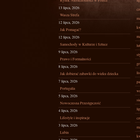
Rynek Nieruchomości w Polsce
li
13 lipca, 2026
cz
Wasza Strefa
ma
12 lipca, 2026
kw
Jak Pomagać?
ma
12 lipca, 2026
Samochody w Kulturze i Sztuce
lu
9 lipca, 2026
st
Prawo i Formalności
gr
8 lipca, 2026
li
Jak dobierać zabawki do wieku dziecka
7 lipca, 2026
pa
Portugalia
wr
5 lipca, 2026
si
Nowoczesna Przestępczość
li
4 lipca, 2026
Lifestyle i inspiracje
cz
3 lipca, 2026
ma
Lubin
kw
1 lipca, 2026