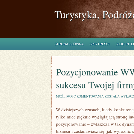
Turystyka, Podróż
STRONA GŁÓWNA
SPIS TREŚCI
BLOG INT
Pozycjonowanie W
sukcesu Twojej firm
POZYCJONOWANIE
MOŻLIWOŚĆ KOMENTOWANIA
ZOSTAŁA WYŁĄC
WWW
W
W dzisiejszych czasach, kiedy konkurencj
KRAKOWIE:
KLUCZ
tylko mieć pięknie wyglądającą stronę i
DO
SUKCESU
pozycjonowanie – zwłaszcza w tak dynam
TWOJEJ
biznesu i zastanawiasz się, jak wyróżnić
FIRMY