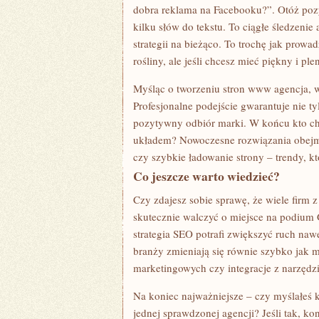
dobra reklama na Facebooku?”. Otóż poz
kilku słów do tekstu. To ciągłe śledzeni
strategii na bieżąco. To trochę jak pro
rośliny, ale jeśli chcesz mieć piękny i p
Myśląc o tworzeniu stron www agencja, wa
Profesjonalne podejście gwarantuje nie ty
pozytywny odbiór marki. W końcu kto ch
układem? Nowoczesne rozwiązania obejm
czy szybkie ładowanie strony – trendy, k
Co jeszcze warto wiedzieć?
Czy zdajesz sobie sprawę, że wiele firm z
skutecznie walczyć o miejsce na podium 
strategia SEO potrafi zwiększyć ruch nawe
branży zmieniają się równie szybko jak 
marketingowych czy integracje z narzędzi
Na koniec najważniejsze – czy myślałeś 
jednej sprawdzonej agencji? Jeśli tak, kon