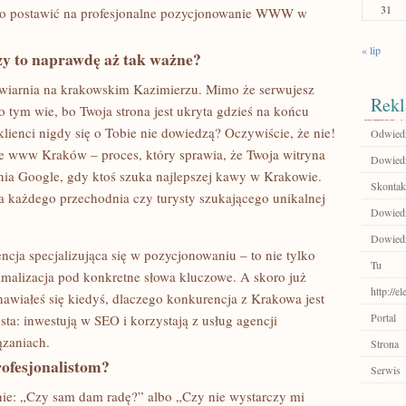
31
rto postawić na profesjonalne pozycjonowanie WWW w
« lip
y to naprawdę aż tak ważne?
awiarnia na krakowskim Kazimierzu. Mimo że serwujesz
Rekl
o tym wie, bo Twoja strona jest ukryta gdzieś na końcu
 klienci nigdy się o Tobie nie dowiedzą? Oczywiście, że nie!
Odwiedź
e www Kraków – proces, który sprawia, że Twoja witryna
Dowiedz
ia Google, gdy ktoś szuka najlepszej kawy w Krakowie.
Skontakt
la każdego przechodnia czy turysty szukającego unikalnej
Dowiedz 
Dowiedz 
cja specjalizująca się w pozycjonowaniu – to nie tylko
Tu
ptymalizacja pod konkretne słowa kluczowe. A skoro już
http://e
wiałeś się kiedyś, dlaczego konkurencja z Krakowa jest
Portal
ta: inwestują w SEO i korzystają z usług agencji
ązaniach.
Strona
rofesjonalistom?
Serwis
nie: „Czy sam dam radę?” albo „Czy nie wystarczy mi