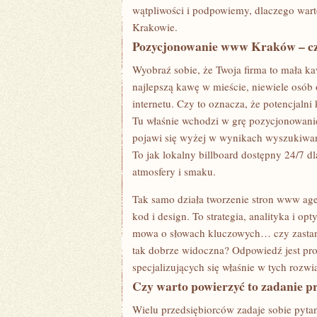
wątpliwości i podpowiemy, dlaczego wa
Krakowie.
Pozycjonowanie www Kraków – cz
Wyobraź sobie, że Twoja firma to mała k
najlepszą kawę w mieście, niewiele osób 
internetu. Czy to oznacza, że potencjalni
Tu właśnie wchodzi w grę pozycjonowani
pojawi się wyżej w wynikach wyszukiwan
To jak lokalny billboard dostępny 24/7 d
atmosfery i smaku.
Tak samo działa tworzenie stron www agen
kod i design. To strategia, analityka i o
mowa o słowach kluczowych… czy zastana
tak dobrze widoczna? Odpowiedź jest pros
specjalizujących się właśnie w tych rozwi
Czy warto powierzyć to zadanie p
Wielu przedsiębiorców zadaje sobie pyta