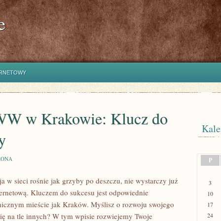
e
ERNETOWY
WW w Krakowie: Klucz do
Kale
y
ZONA
P
a w sieci rośnie jak grzyby po deszczu, nie wystarczy już
3
nternetową. Kluczem do sukcesu jest odpowiednie
10
icznym mieście jak Kraków. Myślisz o rozwoju swojego
17
 się na tle innych? W tym wpisie rozwiejemy Twoje
24