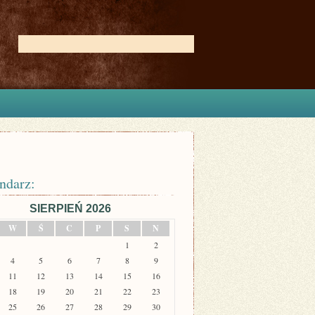
ndarz:
SIERPIEŃ 2026
W
Ś
C
P
S
N
1
2
4
5
6
7
8
9
11
12
13
14
15
16
18
19
20
21
22
23
25
26
27
28
29
30