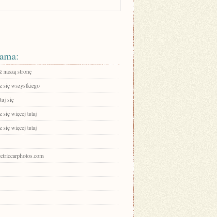
ama:
 naszą stronę
 się wszystkiego
uj się
się więcej tutaj
się więcej tutaj
lectriccarphotos.com