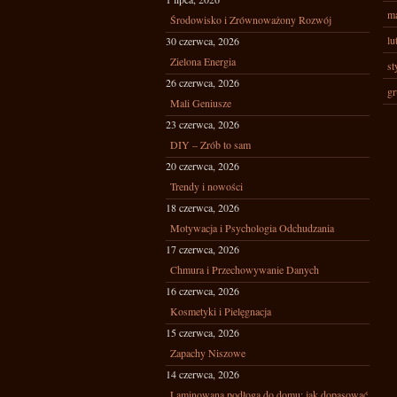
ma
Środowisko i Zrównoważony Rozwój
lu
30 czerwca, 2026
Zielona Energia
st
26 czerwca, 2026
gr
Mali Geniusze
23 czerwca, 2026
DIY – Zrób to sam
20 czerwca, 2026
Trendy i nowości
18 czerwca, 2026
Motywacja i Psychologia Odchudzania
17 czerwca, 2026
Chmura i Przechowywanie Danych
16 czerwca, 2026
Kosmetyki i Pielęgnacja
15 czerwca, 2026
Zapachy Niszowe
14 czerwca, 2026
Laminowana podłoga do domu: jak dopasować