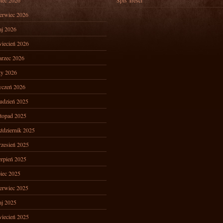
piec 2026
Spis Treści
erwiec 2026
j 2026
iecień 2026
rzec 2026
ty 2026
yczeń 2026
udzień 2025
stopad 2025
ździernik 2025
zesień 2025
erpień 2025
piec 2025
erwiec 2025
j 2025
iecień 2025