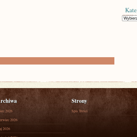
Kate
Kategorie
rchiwa
Strony
piec 2026
Spis Treści
erwiec 2026
j 2026