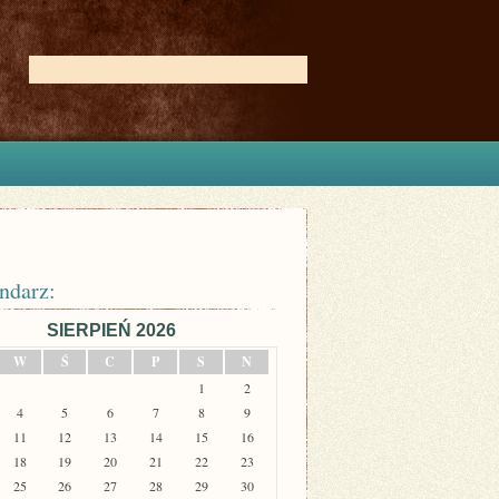
ndarz:
SIERPIEŃ 2026
W
Ś
C
P
S
N
1
2
4
5
6
7
8
9
11
12
13
14
15
16
18
19
20
21
22
23
25
26
27
28
29
30