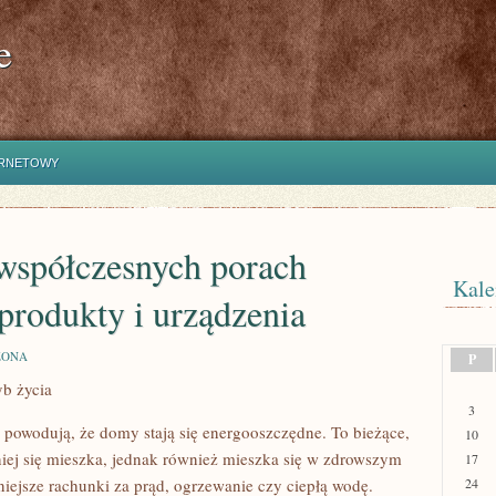
e
ERNETOWY
współczesnych porach
Kale
 produkty i urządzenia
ZONA
P
yb życia
3
 powodują, że domy stają się energooszczędne. To bieżące,
10
niej się mieszka, jednak również mieszka się w zdrowszym
17
 mniejsze rachunki za prąd, ogrzewanie czy ciepłą wodę.
24