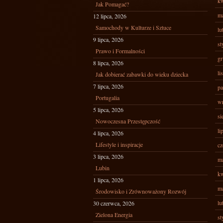
kw
Jak Pomagać?
ma
12 lipca, 2026
Samochody w Kulturze i Sztuce
lu
9 lipca, 2026
st
Prawo i Formalności
gr
8 lipca, 2026
li
Jak dobierać zabawki do wieku dziecka
7 lipca, 2026
pa
Portugalia
wr
5 lipca, 2026
si
Nowoczesna Przestępczość
li
4 lipca, 2026
Lifestyle i inspiracje
cz
3 lipca, 2026
ma
Lubin
kw
1 lipca, 2026
ma
Środowisko i Zrównoważony Rozwój
lu
30 czerwca, 2026
Zielona Energia
st