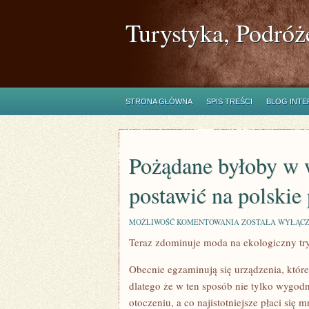
Turystyka, Podróż
STRONA GŁÓWNA
SPIS TREŚCI
BLOG INT
Pożądane byłoby w 
postawić na polskie
POŻĄDANE
MOŻLIWOŚĆ KOMENTOWANIA
ZOSTAŁA WYŁĄC
BYŁOBY
Teraz zdominuje moda na ekologiczny tr
W
WSPÓŁCZESNYCH
PORACH
Obecnie egzaminują się urządzenia, które
POSTAWIĆ
NA
dlatego że w ten sposób nie tylko wygod
POLSKIE
otoczeniu, a co najistotniejsze płaci się
PRODUKTY