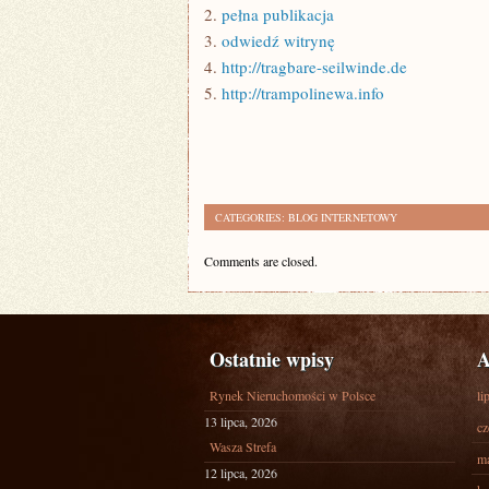
2.
pełna publikacja
3.
odwiedź witrynę
4.
http://tragbare-seilwinde.de
5.
http://trampolinewa.info
CATEGORIES:
BLOG INTERNETOWY
Comments are closed.
Ostatnie wpisy
A
Rynek Nieruchomości w Polsce
li
13 lipca, 2026
cz
Wasza Strefa
ma
12 lipca, 2026