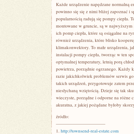
I
Każde urządzenie napędzane normalną ener
URZĄDZENIA
powinno się się z nimi bliżej zapoznać i
popularnością radują się pompy ciepła. T
montowane w gruncie, są w najwyższym st
ich pomp ciepła, które są osiągalne na r
również urządzenia, które blisko kooperu
klimakonwektory. To małe urządzenia, ja
instalacji pompy ciepła, tworząc w ten 
optymalnej temperatury, letnią porą chł
powietrza, porządnie ogrzanego. Każdy k
razie jakichkolwiek problemów serwis go
takich urządzeń, przygotowuje zatem prze
niesłychaną wziętością. Dzieje się tak s
wieczyste, porządne i odporne na różne 
akuratna, z jakiej pożądane byłoby skorz
źródło:
———————————
1.
http://townsend-real-estate.com