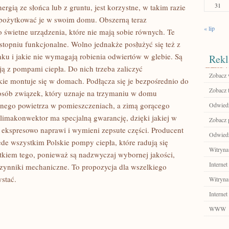
31
gią ze słońca lub z gruntu, jest korzystne, w takim razie
 spożytkować je w swoim domu. Obszerną teraz
« lip
o świetne urządzenia, które nie mają sobie równych. Te
opniu funkcjonalne. Wolno jednakże posłużyć się też z
ynku i jakie nie wymagają robienia odwiertów w glebie. Są
Rekl
ją z pompami ciepła. Do nich trzeba zaliczyć
Zobacz 
kie montuje się w domach. Podłącza się je bezpośrednio do
Zobacz 
sposób związek, który uznaje na trzymaniu w domu
odnego powietrza w pomieszczeniach, a zimą gorącego
Odwiedź
limakonwektor ma specjalną gwarancję, dzięki jakiej w
Zobacz 
 ekspresowo naprawi i wymieni zepsute części. Producent
Odwiedź
de wszystkim Polskie pompy ciepła, które radują się
Witryna
kutkiem tego, ponieważ są nadzwyczaj wybornej jakości,
Internet
czynniki mechaniczne. To propozycja dla wszelkiego
ystać.
Witryna
Internet
WWW