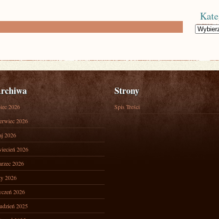
Kate
Kategorie
rchiwa
Strony
piec 2026
Spis Treści
erwiec 2026
j 2026
iecień 2026
rzec 2026
ty 2026
yczeń 2026
udzień 2025