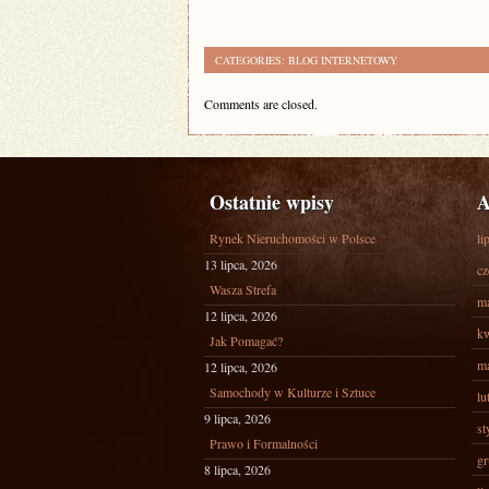
CATEGORIES:
BLOG INTERNETOWY
Comments are closed.
Ostatnie wpisy
A
Rynek Nieruchomości w Polsce
li
13 lipca, 2026
cz
Wasza Strefa
ma
12 lipca, 2026
kw
Jak Pomagać?
ma
12 lipca, 2026
Samochody w Kulturze i Sztuce
lu
9 lipca, 2026
st
Prawo i Formalności
gr
8 lipca, 2026