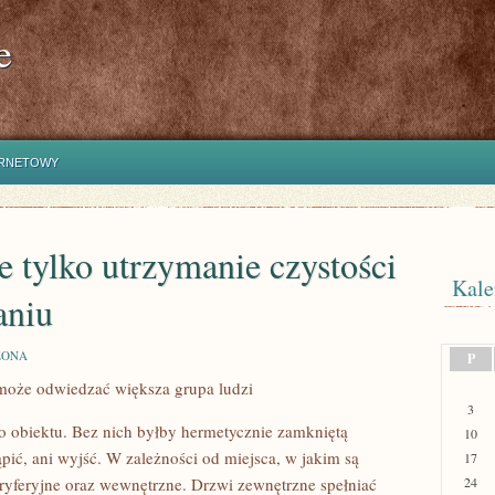
e
ERNETOWY
e tylko utrzymanie czystości
Kale
aniu
ZONA
P
 może odwiedzać większa grupa ludzi
3
obiektu. Bez nich byłby hermetycznie zamkniętą
10
ąpić, ani wyjść. W zależności od miejsca, w jakim są
17
yferyjne oraz wewnętrzne. Drzwi zewnętrzne spełniać
24