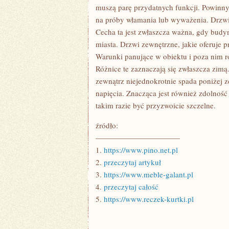
MIESZKANIU
muszą parę przydatnych funkcji. Powinn
na próby włamania lub wyważenia. Drzwi
Cecha ta jest zwłaszcza ważna, gdy budyn
miasta. Drzwi zewnętrzne, jakie oferuje
Warunki panujące w obiektu i poza nim róż
Różnice te zaznaczają się zwłaszcza zimą
zewnątrz niejednokrotnie spada poniżej 
napięcia. Znacząca jest również zdolno
takim razie być przyzwoicie szczelne.
źródło:
———————————
1.
https://www.pino.net.pl
2.
przeczytaj artykuł
3.
https://www.meble-galant.pl
4.
przeczytaj całość
5.
https://www.reczek-kurtki.pl