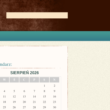
ndarz:
SIERPIEŃ 2026
W
Ś
C
P
S
N
1
2
4
5
6
7
8
9
11
12
13
14
15
16
18
19
20
21
22
23
25
26
27
28
29
30