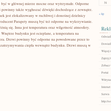
31
y być w głównej mierze mocne oraz wytrzymałe. Odporne
 powinny także wygłuszać dźwięki dochodzące z zewnątrz.
« lip
ek jest zlokalizowany w ruchliwej i donośnej dzielnicy
 producent Parapety muszą być też odporne na wykrzywianie.
nią się. Inna jest temperatura oraz wilgotność atmosfery.
Rekl
. Wnętrze budynku jest ocieplane, a temperatura na
Odwiedź
zera. Drzwi powinny być odporne na powodowane przez to
Dowiedz 
ść zatrzymywania ciepła wewnątrz budynku. Drzwi muszą w
Więcej n
Zajrzyj t
Zobacz w
Portal
Witryna
Internet
Serwis
http://s