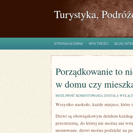
Turystyka, Podróż
STRONA GŁÓWNA
SPIS TREŚCI
BLOG INT
Porządkowanie to ni
w domu czy mieszk
PORZĄDKOWANIE
MOŻLIWOŚĆ KOMENTOWANIA
ZOSTAŁA WYŁĄC
TO
Wszystko naokoło, każde miejsce, które
NIE
TYLKO
UTRZYMANIE
Drzwi są obowiązkowym detalem każdego 
CZYSTOŚCI
W
przestrzenią, do której nie można ani wst
DOMU
montowane, drzwi można podzielić na per
CZY