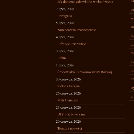
li
Jak dobierać zabawki do wieku dziecka
7 lipca, 2026
pa
Portugalia
wr
5 lipca, 2026
si
Nowoczesna Przestępczość
li
4 lipca, 2026
Lifestyle i inspiracje
cz
3 lipca, 2026
ma
Lubin
kw
1 lipca, 2026
ma
Środowisko i Zrównoważony Rozwój
lu
30 czerwca, 2026
Zielona Energia
st
26 czerwca, 2026
gr
Mali Geniusze
23 czerwca, 2026
DIY – Zrób to sam
20 czerwca, 2026
Trendy i nowości