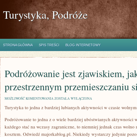
Turystyka, Podróże
STRONA GŁÓWNA
SPIS TREŚCI
BLOG INTERNETOWY
Podróżowanie jest zjawiskiem, ja
przestrzennym przemieszczaniu si
PODRÓŻOWANIE
MOŻLIWOŚĆ KOMENTOWANIA
ZOSTAŁA WYŁĄCZONA
JEST
Turystyka to jedna z bardziej lubianych aktywności w czasie wolnym
ZJAWISKIEM,
JAKIE
POLEGA
Podróżowanie to jedna z o wiele bardziej ubóstwianych aktywności 
NA
PRZESTRZENNYM
każdego stać na wczasy zagraniczne, to niemniej jednak czas wolno
PRZEMIESZCZANIU
kosztem. Odwiedź majorkablog.pl. Niekiedy wystarczy jedynie pozo
SIĘ