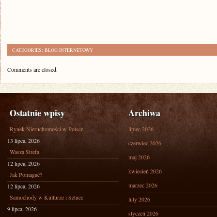
CATEGORIES:
BLOG INTERNETOWY
Comments are closed.
Ostatnie wpisy
Archiwa
Rynek Nieruchomości w Polsce
lipiec 2026
13 lipca, 2026
czerwiec 2026
Wasza Strefa
maj 2026
12 lipca, 2026
kwiecień 2026
Jak Pomagać?
marzec 2026
12 lipca, 2026
Samochody w Kulturze i Sztuce
luty 2026
9 lipca, 2026
styczeń 2026