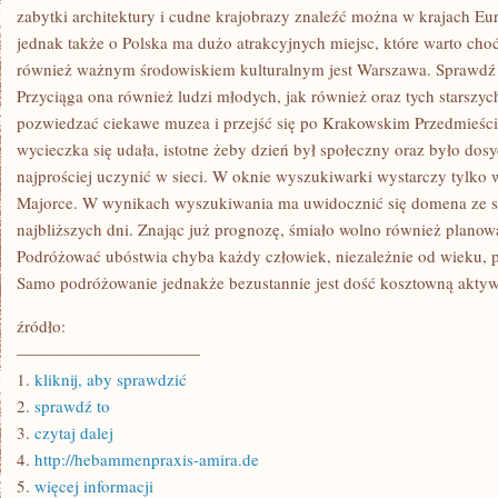
LUDNOŚCI
zabytki architektury i cudne krajobrazy znaleźć można w krajach Eu
jednak także o Polska ma dużo atrakcyjnych miejsc, które warto choć 
również ważnym środowiskiem kulturalnym jest Warszawa. Sprawdź 
Przyciąga ona również ludzi młodych, jak również oraz tych starszyc
pozwiedzać ciekawe muzea i przejść się po Krakowskim Przedmieści
wycieczka się udała, istotne żeby dzień był społeczny oraz było dos
najprościej uczynić w sieci. W oknie wyszukiwarki wystarczy tylko w
Majorce. W wynikach wyszukiwania ma uwidocznić się domena ze s
najbliższych dni. Znając już prognozę, śmiało wolno również planow
Podróżować ubóstwia chyba każdy człowiek, niezależnie od wieku, pł
Samo podróżowanie jednakże bezustannie jest dość kosztowną aktyw
źródło:
———————————
1.
kliknij, aby sprawdzić
2.
sprawdź to
3.
czytaj dalej
4.
http://hebammenpraxis-amira.de
5.
więcej informacji