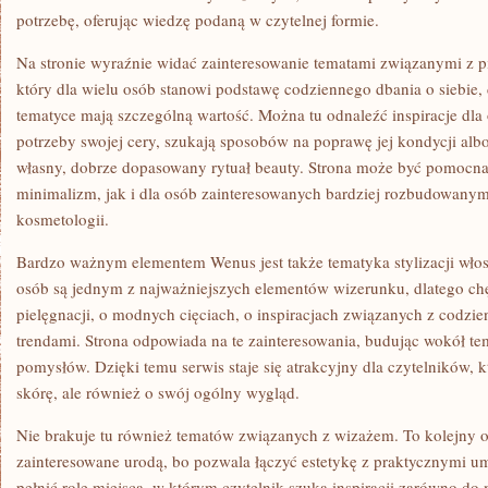
potrzebę, oferując wiedzę podaną w czytelnej formie.
Na stronie wyraźnie widać zainteresowanie tematami związanymi z pi
który dla wielu osób stanowi podstawę codziennego dbania o siebie, 
tematyce mają szczególną wartość. Można tu odnaleźć inspiracje dla 
potrzeby swojej cery, szukają sposobów na poprawę jej kondycji alb
własny, dobrze dopasowany rytuał beauty. Strona może być pomocna 
minimalizm, jak i dla osób zainteresowanych bardziej rozbudowany
kosmetologii.
Bardzo ważnym elementem Wenus jest także tematyka stylizacji włos
osób są jednym z najważniejszych elementów wizerunku, dlatego chę
pielęgnacji, o modnych cięciach, o inspiracjach związanych z codzi
trendami. Strona odpowiada na te zainteresowania, budując wokół te
pomysłów. Dzięki temu serwis staje się atrakcyjny dla czytelników, k
skórę, ale również o swój ogólny wygląd.
Nie brakuje tu również tematów związanych z wizażem. To kolejny o
zainteresowane urodą, bo pozwala łączyć estetykę z praktycznymi 
pełnić rolę miejsca, w którym czytelnik szuka inspiracji zarówno do 