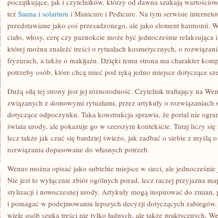
początkujące, jak i czytelników, którzy od dawna szukają wartościowy
też
Sauna i solarium
i Manicure i Pedicure. Na tym serwisie internet
przedstawiane jako coś przesadzonego, ale jako element harmonii. W
ciało, włosy, cerę czy paznokcie może być jednocześnie relaksująca i
której można znaleźć treści o rytuałach kosmetycznych, o rozwiązan
fryzurach, a także o makijażu. Dzięki temu strona ma charakter ko
potrzeby osób, które chcą mieć pod ręką jedno miejsce dotyczące sz
Dużą siłą tej strony jest jej różnorodność. Czytelnik trafiający na 
związanych z domowymi rytuałami, przez artykuły o rozwiązaniach s
dotyczące odpoczynku. Taka konstrukcja sprawia, że portal nie ogra
świata urody, ale pokazuje go w szerszym kontekście. Tutaj liczy się n
lecz także jak czuć się bardziej świeżo, jak zadbać o siebie z myślą 
rozwiązania dopasowane do własnych potrzeb.
Wenus można opisać jako subtelne miejsce w sieci, ale jednocześnie 
Nie jest to wyłącznie zbiór ogólnych porad, lecz raczej przyjazna ma
stylizacji i nowoczesnej urody. Artykuły mogą inspirować do zmian
i pomagać w podejmowaniu lepszych decyzji dotyczących zabiegów. 
wiele osób szuka treści nie tylko ładnych, ale także praktycznych. 