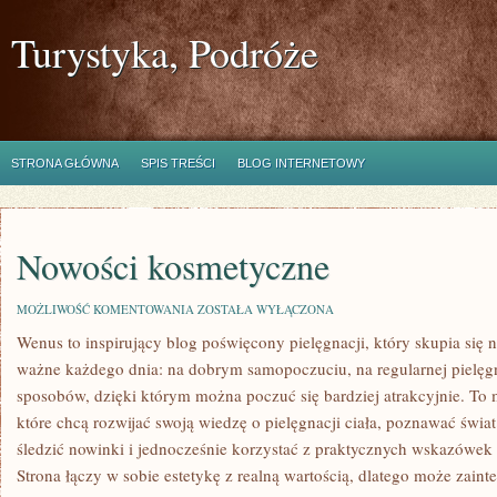
Turystyka, Podróże
STRONA GŁÓWNA
SPIS TREŚCI
BLOG INTERNETOWY
Nowości kosmetyczne
NOWOŚCI
MOŻLIWOŚĆ KOMENTOWANIA
ZOSTAŁA WYŁĄCZONA
KOSMETYCZNE
Wenus to inspirujący blog poświęcony pielęgnacji, który skupia się n
ważne każdego dnia: na dobrym samopoczuciu, na regularnej pielęgn
sposobów, dzięki którym można poczuć się bardziej atrakcyjnie. To 
które chcą rozwijać swoją wiedzę o pielęgnacji ciała, poznawać świa
śledzić nowinki i jednocześnie korzystać z praktycznych wskazówek
Strona łączy w sobie estetykę z realną wartością, dlatego może zai