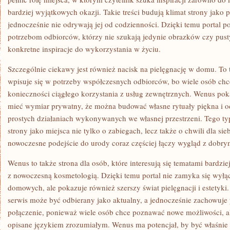
bardziej wyjątkowych okazji. Takie treści budują klimat strony jako p
jednocześnie nie odrywają jej od codzienności. Dzięki temu portal p
potrzebom odbiorców, którzy nie szukają jedynie obrazków czy pusty
konkretne inspiracje do wykorzystania w życiu.
Szczególnie ciekawy jest również nacisk na pielęgnację w domu. To 
wpisuje się w potrzeby współczesnych odbiorców, bo wiele osób chce
konieczności ciągłego korzystania z usług zewnętrznych. Wenus pok
mieć wymiar prywatny, że można budować własne rytuały piękna i
prostych działaniach wykonywanych we własnej przestrzeni. Tego ty
strony jako miejsca nie tylko o zabiegach, lecz także o chwili dla si
nowoczesne podejście do urody coraz częściej łączy wygląd z dob
Wenus to także strona dla osób, które interesują się tematami bardzi
z nowoczesną kosmetologią. Dzięki temu portal nie zamyka się wyłą
domowych, ale pokazuje również szerszy świat pielęgnacji i estetyki.
serwis może być odbierany jako aktualny, a jednocześnie zachowuje
połączenie, ponieważ wiele osób chce poznawać nowe możliwości, al
opisane językiem zrozumiałym. Wenus ma potencjał, by być właśnie