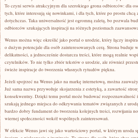
To czyni serwis atrakcyjnym dla szerokiego grona odbiorców: dla osó
tych, które interesują się nowinkami, i dla tych, które po prostu chcą 
dotychczas. Taka uniwersalność jest ogromną zaletą, bo pozwala b
odbiorców szukających inspiracji na różnych poziomach zaawansowa
Wenus można więc określić jako portal o urodzie, który łączy inspira
o dużym potencjale dla osób zainteresowanych cerą. Strona buduje w
delikatności, a jednocześnie dostarcza treści, które mogą realnie ws
czytelników. To nie tylko zbiór tekstów o urodzie, ale również przes
świeże inspiracje do tworzenia własnych rytuałów piękna.
Jeżeli spojrzeć na Wenus jako na markę internetową, można zauważyć, 
Już sama nazwa przywołuje skojarzenia z estetyką, a zawartość stron
konsekwentny. Dzięki temu portal może budować rozpoznawalność i 
szukają jednego miejsca do odkrywania tematów związanych z urodą,
bardzo dobry fundament do tworzenia kolejnych treści, rozwijania n
wiernej społeczności wokół wspólnych zainteresowań.
W efekcie Wenus jawi się jako wartościowy portal, w którym uroda 
życiem, a pielęgnacja z inspiracją. To strona dla osób, które chcą cz