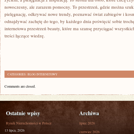
nowoczesny, ale zarazem pomocny. To przestrzeń, gdzie można szu
pielęgnację, odkrywać nowe trendy, poznawać świat zabiegów i kos
odnajdywać zachętę do tego, by każdego dnia poświęcić sobie troch
internetowa przestrzeń beauty, które ma szansę przyciągać wszystkich
treści łączące wiedzę.
CATEGORIES:
BLOG INTERNETOWY
Comments are closed.
Ostatnie wpisy
Archiwa
Rynek Nieruchomości w Polsce
lipiec 2026
13 lipca, 2026
czerwiec 2026