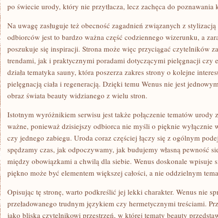
po świecie urody, który nie przytłacza, lecz zachęca do poznawania 
Na uwagę zasługuje też obecność zagadnień związanych z stylizacją d
odbiorców jest to bardzo ważna część codziennego wizerunku, a zar
poszukuje się inspiracji. Strona może więc przyciągać czytelników 
trendami, jak i praktycznymi poradami dotyczącymi pielęgnacji czy 
działa tematyka sauny, która poszerza zakres strony o kolejne intere
pielęgnacją ciała i regeneracją. Dzięki temu Wenus nie jest jednowym
obraz świata beauty widzianego z wielu stron.
Istotnym wyróżnikiem serwisu jest także połączenie tematów urody 
ważne, ponieważ dzisiejszy odbiorca nie myśli o pięknie wyłącznie
czy jednego zabiegu. Uroda coraz częściej łączy się z ogólnym podej
spędzamy czas, jak odpoczywamy, jak budujemy własną pewność sie
między obowiązkami a chwilą dla siebie. Wenus doskonale wpisuje się
piękno może być elementem większej całości, a nie oddzielnym tema
Opisując tę stronę, warto podkreślić jej lekki charakter. Wenus nie s
przeładowanego trudnym językiem czy hermetycznymi treściami. Pr
jako bliska czytelnikowi przestrzeń, w której tematy beauty przedst