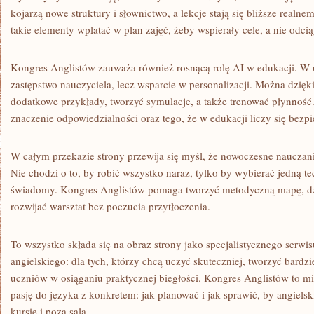
kojarzą nowe struktury i słownictwo, a lekcje stają się bliższe realne
takie elementy wplatać w plan zajęć, żeby wspierały cele, a nie odci
Kongres Anglistów zauważa również rosnącą rolę AI w edukacji. W u
zastępstwo nauczyciela, lecz wsparcie w personalizacji. Można dzięk
dodatkowe przykłady, tworzyć symulacje, a także trenować płynność.
znaczenie odpowiedzialności oraz tego, że w edukacji liczy się bezp
W całym przekazie strony przewija się myśl, że nowoczesne naucza
Nie chodzi o to, by robić wszystko naraz, tylko by wybierać jedną t
świadomy. Kongres Anglistów pomaga tworzyć metodyczną mapę, dzi
rozwijać warsztat bez poczucia przytłoczenia.
To wszystko składa się na obraz strony jako specjalistycznego serw
angielskiego: dla tych, którzy chcą uczyć skuteczniej, tworzyć bardzi
uczniów w osiąganiu praktycznej biegłości. Kongres Anglistów to miej
pasję do języka z konkretem: jak planować i jak sprawić, by angielsk
kursie i poza salą.