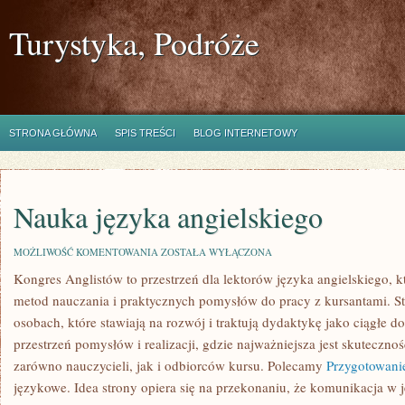
Turystyka, Podróże
STRONA GŁÓWNA
SPIS TREŚCI
BLOG INTERNETOWY
Nauka języka angielskiego
NAUKA
MOŻLIWOŚĆ KOMENTOWANIA
ZOSTAŁA WYŁĄCZONA
JĘZYKA
Kongres Anglistów to przestrzeń dla lektorów języka angielskiego, 
ANGIELSKIEGO
metod nauczania i praktycznych pomysłów do pracy z kursantami. St
osobach, które stawiają na rozwój i traktują dydaktykę jako ciągłe 
przestrzeń pomysłów i realizacji, gdzie najważniejsza jest skuteczno
zarówno nauczycieli, jak i odbiorców kursu. Polecamy
Przygotowani
językowe. Idea strony opiera się na przekonaniu, że komunikacja w j