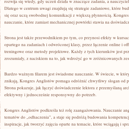
rozwija się wtedy, gdy uczeń działa w znaczące zadania, a nauczycie
Dlatego w centrum uwagi znajdują się strategie zadaniowe, które b
się oraz uczą swobodnej komunikacji z większą płynnością. Kongres
nauczanie, które zamiast mechanicznej powtórki stawia na doświadcz
Strona jest także przewodnikiem po tym, co przynosi efekty w kursa
opartego na zadaniach i odwróconej klasy, przez łączenie online i off
treningowe oraz metody projektowe. Każdy z tych kierunków jest p
zrozumiały, z naciskiem na to, jak wdrożyć go w zróżnicowanych ze
Bardzo ważnym filarem jest świadome nauczanie. W świecie, w który
znikają, Kongres Anglistów pomaga odróżnić chwytliwy slogan od pr
Strona pokazuje, jak łączyć doświadczenie lektora z przemyślaną arch
efektywny i jednocześnie responsywny do potrzeb.
Kongres Anglistów podkreśla też rolę zaangażowania. Nauczanie angie
tematów do „odhaczenia”, a staje się podróżą budowania kompetencji
inspiracje, jak tworzyć zajęcia oparte na temacie, które wciągają i sp