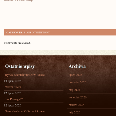
CATEGORIES:
BLOG INTERNETOWY
Comments are closed.
Ostatnie wpisy
Archiwa
Rynek Nieruchomości w Polsce
lipiec 2026
13 lipca, 2026
czerwiec 2026
Wasza Strefa
maj 2026
12 lipca, 2026
kwiecień 2026
Jak Pomagać?
marzec 2026
12 lipca, 2026
Samochody w Kulturze i Sztuce
luty 2026