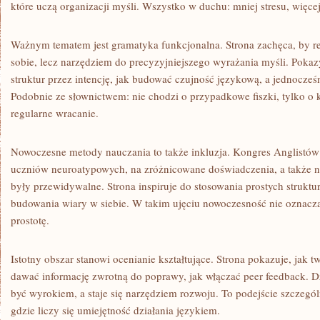
które uczą organizacji myśli. Wszystko w duchu: mniej stresu, więcej
Ważnym tematem jest gramatyka funkcjonalna. Strona zachęca, by 
sobie, lecz narzędziem do precyzyjniejszego wyrażania myśli. Poka
struktur przez intencję, jak budować czujność językową, a jednocześn
Podobnie ze słownictwem: nie chodzi o przypadkowe fiszki, tylko o k
regularne wracanie.
Nowoczesne metody nauczania to także inkluzja. Kongres Anglistó
uczniów neuroatypowych, na zróżnicowane doświadczenia, a także na 
były przewidywalne. Strona inspiruje do stosowania prostych struktur
budowania wiary w siebie. W takim ujęciu nowoczesność nie oznacz
prostotę.
Istotny obszar stanowi ocenianie kształtujące. Strona pokazuje, jak t
dawać informację zwrotną do poprawy, jak włączać peer feedback. Dz
być wyrokiem, a staje się narzędziem rozwoju. To podejście szczególn
gdzie liczy się umiejętność działania językiem.