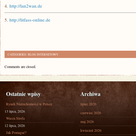
4.
http://lan2wan.de
5.
http://litfass-online.de
CATEGORIES:
BLOG INTERNETOWY
Comments are closed.
Ostatnie wpisy
Archiwa
Rynek Nieruchomości w Polsce
lipiec 2026
13 lipca, 2026
czerwiec 2026
Wasza Strefa
maj 2026
12 lipca, 2026
kwiecień 2026
Jak Pomagać?