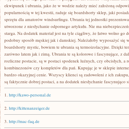
ekwipunek i ubrania, jako że w wodzie należy mieć założoną odpow
popularnością w tej kwestii, raduje się boardshorty sklep, jaki posia
sprzętu dla amatorów windsurfingu. Ubrania tej jednostki prezentowa
utworzone z niesłychanie odpornego artykułu. Nie ma niebezpieczeńs
starga. Na dodatek materiał jest na tyle ciągliwy, że łatwo wolno go 
podobny sposób męskiej jak i damskiej. Należałoby wyposażyć się w
boardshorty mystic, bowiem te ubrania są termoizolacyjne. Dzięki t
zarówno latem jak i zimą. Ubrania te są kolorowe i fascynujące, z d
rozliczne postacie, są w postaci spodenek luźnych, czy obcisłych, a
kombinezonów czy kompletów dla pań. Kupując je w sklepie intern
bardzo okazyjnej cenie. Wszyscy klienci są zadowoleni z ich zakupu
są faktycznie dobrej postaci, a na dodatek niesłychanie fascynująco s
1.
http://kawo-personal.de
2.
http://kittenanzeiger.de
3.
http://mac-faq.de