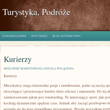
Turystyka, Podróże
STRONA GŁÓWNA
SPIS TREŚCI
BLOG INTERNETOWY
Kurierzy
KURIERZY
MOŻLIWOŚĆ KOMENTOWANIA
ZOSTAŁA WYŁĄCZONA
Kurierzy
Mieszkańcy mają różnorodne pasje i zamiłowania, jedne są raczej sp
ekscytujące i przynoszące bardzo dużo odczuć i suprarenin. Do tej dr
zainteresowanie jakim jest windsurfing. To interesujący sport, jaki je
kochają dynamicznie spędzać czas. Jednak aby zacząć przebojowo br
wypada się do tego prawidłowo przygotować. Przede wszystkim trze