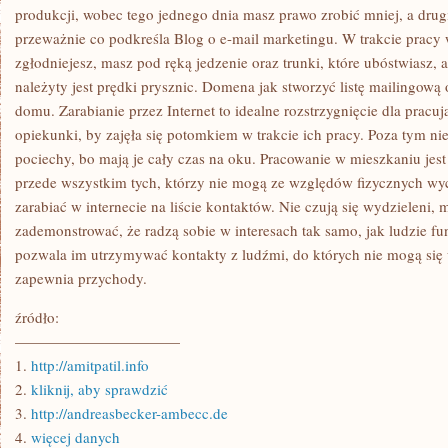
produkcji, wobec tego jednego dnia masz prawo zrobić mniej, a drug
przeważnie co podkreśla Blog o e-mail marketingu. W trakcie pracy
zgłodniejesz, masz pod ręką jedzenie oraz trunki, które ubóstwiasz, a
należyty jest prędki prysznic. Domena jak stworzyć listę mailingow
domu. Zarabianie przez Internet to idealne rozstrzygnięcie dla prac
opiekunki, by zajęła się potomkiem w trakcie ich pracy. Poza tym nie
pociechy, bo mają je cały czas na oku. Pracowanie w mieszkaniu jest 
przede wszystkim tych, którzy nie mogą ze względów fizycznych wy
zarabiać w internecie na liście kontaktów. Nie czują się wydzieleni,
zademonstrować, że radzą sobie w interesach tak samo, jak ludzie fu
pozwala im utrzymywać kontakty z ludźmi, do których nie mogą się
zapewnia przychody.
źródło:
———————————
1.
http://amitpatil.info
2.
kliknij, aby sprawdzić
3.
http://andreasbecker-ambecc.de
4.
więcej danych