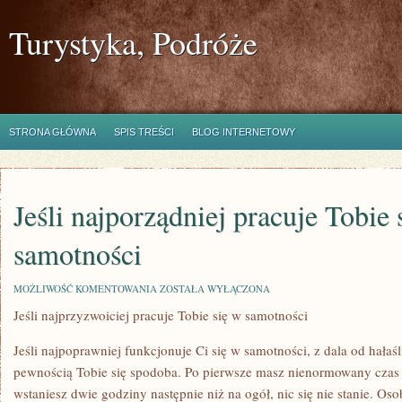
Turystyka, Podróże
STRONA GŁÓWNA
SPIS TREŚCI
BLOG INTERNETOWY
Jeśli najporządniej pracuje Tobie 
samotności
JEŚLI
MOŻLIWOŚĆ KOMENTOWANIA
ZOSTAŁA WYŁĄCZONA
NAJPORZĄDNIEJ
Jeśli najprzyzwoiciej pracuje Tobie się w samotności
PRACUJE
TOBIE
SIĘ
Jeśli najpoprawniej funkcjonuje Ci się w samotności, z dala od hałaśl
W
SAMOTNOŚCI
pewnością Tobie się spodoba. Po pierwsze masz nienormowany czas pr
wstaniesz dwie godziny następnie niż na ogół, nic się nie stanie. Oso