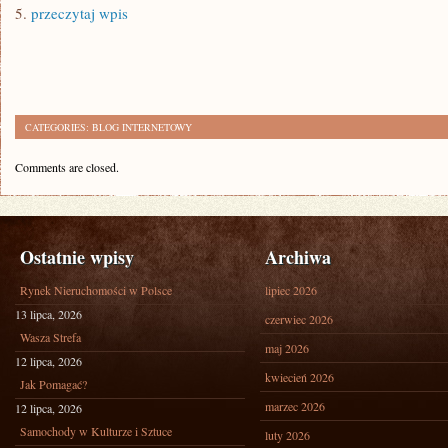
5.
przeczytaj wpis
CATEGORIES:
BLOG INTERNETOWY
Comments are closed.
Ostatnie wpisy
Archiwa
Rynek Nieruchomości w Polsce
lipiec 2026
13 lipca, 2026
czerwiec 2026
Wasza Strefa
maj 2026
12 lipca, 2026
kwiecień 2026
Jak Pomagać?
marzec 2026
12 lipca, 2026
Samochody w Kulturze i Sztuce
luty 2026