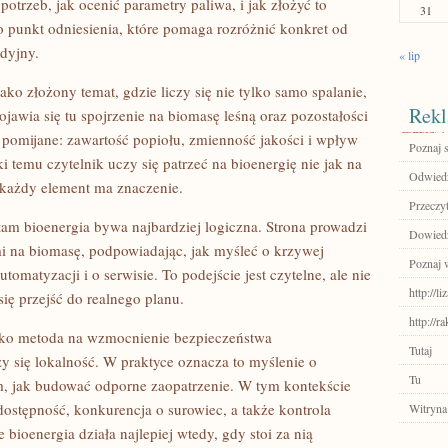
potrzeb, jak ocenić parametry paliwa, i jak złożyć to
31
 punkt odniesienia, które pomaga rozróżnić konkret od
dyjny.
« lip
ko złożony temat, gdzie liczy się nie tylko samo spalanie,
Rekl
jawia się tu spojrzenie na biomasę leśną oraz pozostałości
st pomijane: zawartość popiołu, zmienność jakości i wpływ
Poznaj 
ki temu czytelnik uczy się patrzeć na bioenergię nie jak na
Odwiedź
j każdy element ma znaczenie.
Przeczyt
tam bioenergia bywa najbardziej logiczna. Strona prowadzi
Dowiedz 
i na biomasę, podpowiadając, jak myśleć o krzywej
Poznaj 
omatyzacji i o serwisie. To podejście jest czytelne, ale nie
http://l
się przejść do realnego planu.
http://r
 jako metoda na wzmocnienie bezpieczeństwa
Tutaj
zy się lokalność. W praktyce oznacza to myślenie o
Tu
ym, jak budować odporne zaopatrzenie. W tym kontekście
dostępność, konkurencja o surowiec, a także kontrola
Witryna
bioenergia działa najlepiej wtedy, gdy stoi za nią