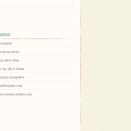
ama:
szczegóły
 naszą stronę
aj całość tutaj
się, jak to działa
więcej szczegółów
izardfreelotto.com
aku-ceramic-pottery.com