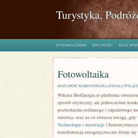
Turystyka, Podróż
STRONA GŁÓWNA
SPIS TREŚCI
BLOG INT
Fotowoltaika
FOTOWOLTAIKA
MOŻLIWOŚĆ KOMENTOWANIA
ZOSTAŁA WYŁĄC
Wikana BioEnergia to platforma stworzon
sposób użyteczny, ale jednocześnie konkr
pochodzenia roślinnego i odpadowego moż
surowca, oraz na co zwracać uwagę, gdy 
Technologie i innowacje
i Samowystarczal
transformacja energetyczna nie dzieje się