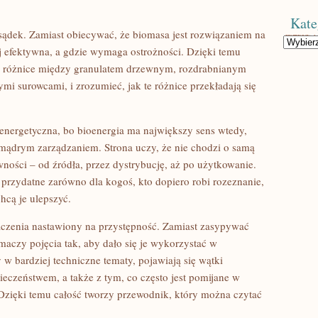
Kate
sądek. Zamiast obiecywać, że biomasa jest rozwiązaniem na
Kategorie
ej efektywna, a gdzie wymaga ostrożności. Dzięki temu
e różnice między granulatem drzewnym, rozdrabnianym
 surowcami, i zrozumieć, jak te różnice przekładają się
 energetyczna, bo bioenergia ma największy sens wtedy,
 mądrym zarządzaniem. Strona uczy, że nie chodzi o samą
wności – od źródła, przez dystrybucję, aż po użytkowanie.
 przydatne zarówno dla kogoś, kto dopiero robi rozeznanie,
chcą je ulepszyć.
aczenia nastawiony na przystępność. Zamiast zasypywać
umaczy pojęcia tak, aby dało się je wykorzystać w
 w bardziej techniczne tematy, pojawiają się wątki
eczeństwem, a także z tym, co często jest pomijane w
 Dzięki temu całość tworzy przewodnik, który można czytać