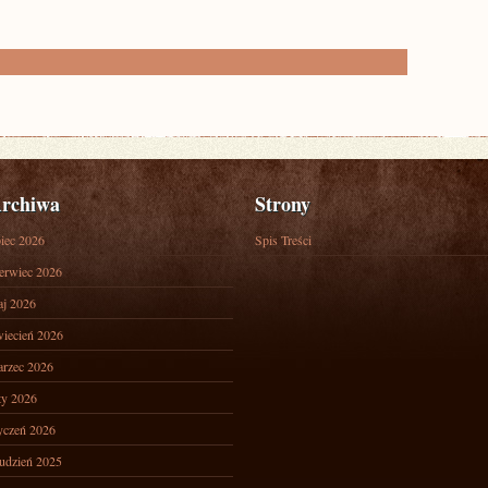
rchiwa
Strony
piec 2026
Spis Treści
erwiec 2026
j 2026
iecień 2026
rzec 2026
ty 2026
yczeń 2026
udzień 2025