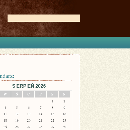
ndarz:
SIERPIEŃ 2026
W
Ś
C
P
S
N
1
2
4
5
6
7
8
9
11
12
13
14
15
16
18
19
20
21
22
23
25
26
27
28
29
30