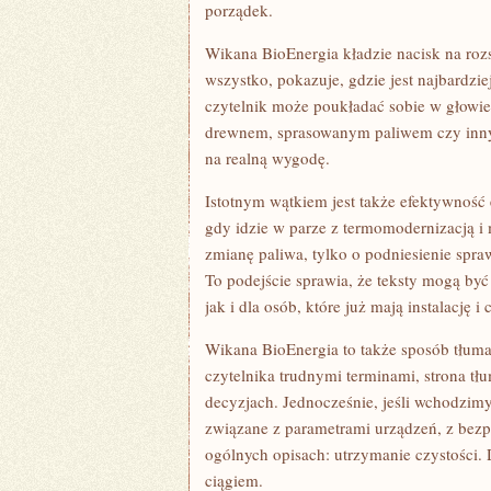
porządek.
Wikana BioEnergia kładzie nacisk na roz
wszystko, pokazuje, gdzie jest najbardzi
czytelnik może poukładać sobie w głowi
drewnem, sprasowanym paliwem czy innymi
na realną wygodę.
Istotnym wątkiem jest także efektywność
gdy idzie w parze z termomodernizacją i
zmianę paliwa, tylko o podniesienie spra
To podejście sprawia, że teksty mogą być
jak i dla osób, które już mają instalację i 
Wikana BioEnergia to także sposób tłum
czytelnika trudnymi terminami, strona tł
decyzjach. Jednocześnie, jeśli wchodzimy
związane z parametrami urządzeń, z bezpi
ogólnych opisach: utrzymanie czystości.
ciągiem.