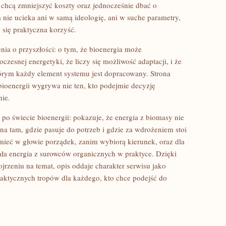
y chcą zmniejszyć koszty oraz jednocześnie dbać o
na nie ucieka ani w samą ideologię, ani w suche parametry,
y się praktyczna korzyść.
nia o przyszłości: o tym, że bioenergia może
esnej energetyki, że liczy się możliwość adaptacji, i że
tórym każdy element systemu jest dopracowany. Strona
oenergii wygrywa nie ten, kto podejmie decyzję
nie.
po świecie bioenergii: pokazuje, że energia z biomasy nie
na tam, gdzie pasuje do potrzeb i gdzie za wdrożeniem stoi
ą mieć w głowie porządek, zanim wybiorą kierunek, oraz dla
iała energia z surowców organicznych w praktyce. Dzięki
jrzeniu na temat, opis oddaje charakter serwisu jako
praktycznych tropów dla każdego, kto chce podejść do