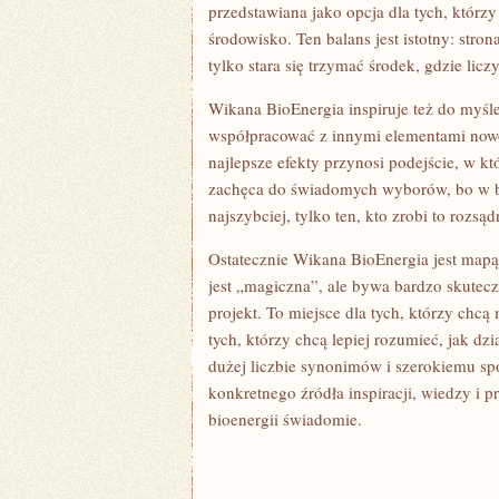
przedstawiana jako opcja dla tych, którz
środowisko. Ten balans jest istotny: stro
tylko stara się trzymać środek, gdzie licz
Wikana BioEnergia inspiruje też do myśle
współpracować z innymi elementami nowocz
najlepsze efekty przynosi podejście, w k
zachęca do świadomych wyborów, bo w bi
najszybciej, tylko ten, kto zrobi to rozsąd
Ostatecznie Wikana BioEnergia jest mapą 
jest „magiczna”, ale bywa bardzo skutecz
projekt. To miejsce dla tych, którzy chc
tych, którzy chcą lepiej rozumieć, jak dz
dużej liczbie synonimów i szerokiemu spo
konkretnego źródła inspiracji, wiedzy i 
bioenergii świadomie.