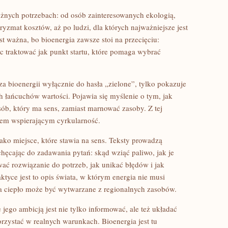
óżnych potrzebach: od osób zainteresowanych ekologią,
pryzmat kosztów, aż po ludzi, dla których najważniejsze jest
st ważna, bo bioenergia zawsze stoi na przecięciu:
 traktować jak punkt startu, które pomaga wybrać
za bioenergii wyłącznie do hasła „zielone”, tylko pokazuje
h łańcuchów wartości. Pojawia się myślenie o tym, jak
b, który ma sens, zamiast marnować zasoby. Z tej
ziem wspierającym cyrkularność.
ko miejsce, które stawia na sens. Teksty prowadzą
chęcając do zadawania pytań: skąd wziąć paliwo, jak je
ać rozwiązanie do potrzeb, jak unikać błędów i jak
tyce jest to opis świata, w którym energia nie musi
a ciepło może być wytwarzane z regionalnych zasobów.
 jego ambicją jest nie tylko informować, ale też układać
orzystać w realnych warunkach. Bioenergia jest tu