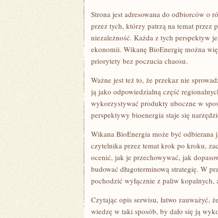
Strona jest adresowana do odbiorców o r
przez tych, którzy patrzą na temat przez 
niezależność. Każda z tych perspektyw je
ekonomii. Wikanę BioEnergię można więc
priorytety bez poczucia chaosu.
Ważne jest też to, że przekaz nie sprowad
ją jako odpowiedzialną część regionalnyc
wykorzystywać produkty uboczne w sposó
perspektywy bioenergia staje się narzęd
Wikana BioEnergia może być odbierana ja
czytelnika przez temat krok po kroku, za
ocenić, jak je przechowywać, jak dopasow
budować długoterminową strategię. W prak
pochodzić wyłącznie z paliw kopalnych, 
Czytając opis serwisu, łatwo zauważyć, że
wiedzę w taki sposób, by dało się ją wyk