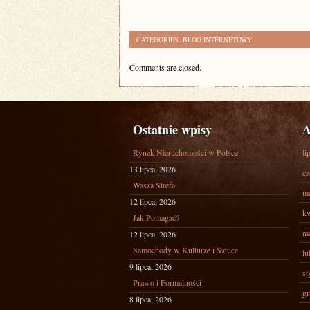
CATEGORIES:
BLOG INTERNETOWY
Comments are closed.
Ostatnie wpisy
A
Rynek Nieruchomości w Polsce
li
13 lipca, 2026
cz
Wasza Strefa
ma
12 lipca, 2026
kw
Jak Pomagać?
ma
12 lipca, 2026
Samochody w Kulturze i Sztuce
lu
9 lipca, 2026
st
Prawo i Formalności
gr
8 lipca, 2026