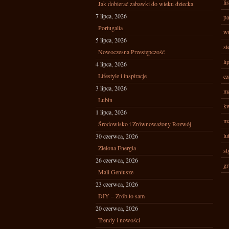
li
Jak dobierać zabawki do wieku dziecka
7 lipca, 2026
pa
Portugalia
wr
5 lipca, 2026
si
Nowoczesna Przestępczość
li
4 lipca, 2026
Lifestyle i inspiracje
cz
3 lipca, 2026
ma
Lubin
kw
1 lipca, 2026
ma
Środowisko i Zrównoważony Rozwój
lu
30 czerwca, 2026
Zielona Energia
st
26 czerwca, 2026
gr
Mali Geniusze
23 czerwca, 2026
DIY – Zrób to sam
20 czerwca, 2026
Trendy i nowości