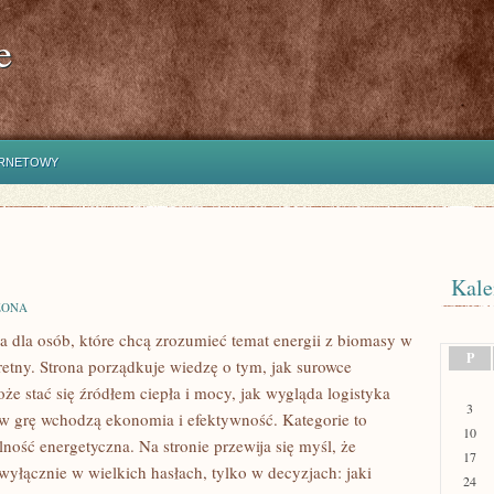
e
ERNETOWY
Kale
ZONA
a dla osób, które chcą zrozumieć temat energii z biomasy w
P
etny. Strona porządkuje wiedzę o tym, jak surowce
e stać się źródłem ciepła i mocy, jak wygląda logistyka
3
w grę wchodzą ekonomia i efektywność. Kategorie to
10
ność energetyczna. Na stronie przewija się myśl, że
17
 wyłącznie w wielkich hasłach, tylko w decyzjach: jaki
24