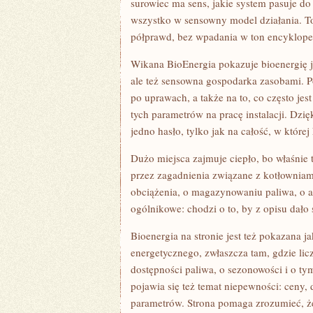
surowiec ma sens, jakie system pasuje do 
wszystko w sensowny model działania. To
półprawd, bez wpadania w ton encyklope
Wikana BioEnergia pokazuje bioenergię ja
ale też sensowna gospodarka zasobami. Po
po uprawach, a także na to, co często je
tych parametrów na pracę instalacji. Dzię
jedno hasło, tylko jak na całość, w które
Dużo miejsca zajmuje ciepło, bo właśnie 
przez zagadnienia związane z kotłowniam
obciążenia, o magazynowaniu paliwa, o aut
ogólnikowe: chodzi o to, by z opisu dało 
Bioenergia na stronie jest też pokazana
energetycznego, zwłaszcza tam, gdzie lic
dostępności paliwa, o sezonowości i o t
pojawia się też temat niepewności: ceny, 
parametrów. Strona pomaga zrozumieć, że 