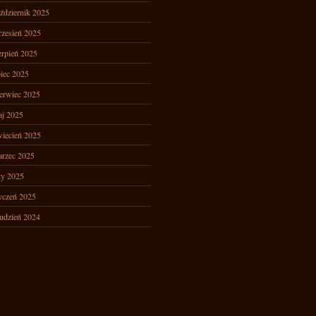
ździernik 2025
zesień 2025
erpień 2025
piec 2025
erwiec 2025
j 2025
iecień 2025
rzec 2025
ty 2025
yczeń 2025
udzień 2024