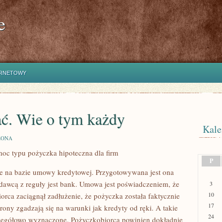
e
ERNETOWY
ać. Wie o tym każdy
Kale
ZONA
moc typu pożyczka hipoteczna dla firm
P
e na bazie umowy kredytowej. Przygotowywana jest ona
awcą z reguły jest bank. Umowa jest poświadczeniem, że
3
10
ca zaciągnął zadłużenie, że pożyczka została faktycznie
17
rony zgadzają się na warunki jak kredyty od ręki. A takie
24
zegółowo wyznaczone. Pożyczkobiorca powinien dokładnie