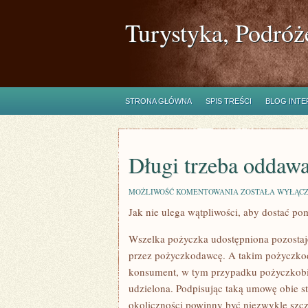
Turystyka, Podróż
STRONA GŁÓWNA
SPIS TREŚCI
BLOG INT
Długi trzeba oddaw
DŁUGI
MOŻLIWOŚĆ KOMENTOWANIA
ZOSTAŁA WYŁĄC
TRZEBA
Jak nie ulega wątpliwości, aby dostać po
ODDAWAĆ.
WIE
O
Wszelka pożyczka udostępniona pozostaj
TYM
KAŻDY
przez pożyczkodawcę. A takim pożyczkod
konsument, w tym przypadku pożyczkobior
udzielona. Podpisując taką umowę obie st
okoliczności powinny być niezwykle szc