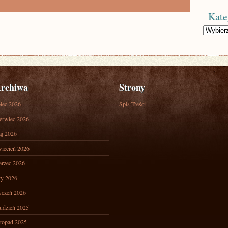
Kate
Kategorie
rchiwa
Strony
piec 2026
Spis Treści
erwiec 2026
j 2026
iecień 2026
rzec 2026
ty 2026
yczeń 2026
udzień 2025
stopad 2025