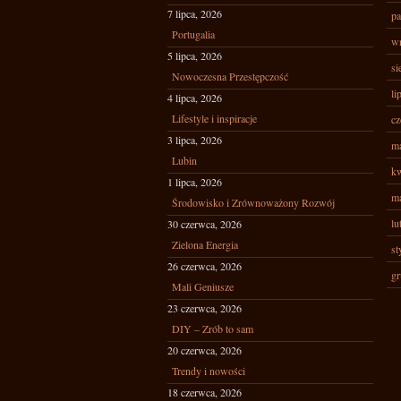
7 lipca, 2026
pa
Portugalia
wr
5 lipca, 2026
si
Nowoczesna Przestępczość
li
4 lipca, 2026
Lifestyle i inspiracje
cz
3 lipca, 2026
ma
Lubin
kw
1 lipca, 2026
ma
Środowisko i Zrównoważony Rozwój
lu
30 czerwca, 2026
Zielona Energia
st
26 czerwca, 2026
gr
Mali Geniusze
23 czerwca, 2026
DIY – Zrób to sam
20 czerwca, 2026
Trendy i nowości
18 czerwca, 2026