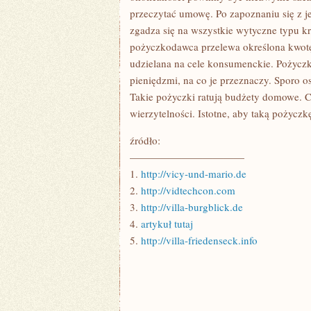
przeczytać umowę. Po zapoznaniu się z jej
zgadza się na wszystkie wytyczne typu k
pożyczkodawca przelewa określona kwotę
udzielana na cele konsumenckie. Pożyczko
pieniędzmi, na co je przeznaczy. Sporo o
Takie pożyczki ratują budżety domowe. C
wierzytelności. Istotne, aby taką pożyczkę
źródło:
———————————
1.
http://vicy-und-mario.de
2.
http://vidtechcon.com
3.
http://villa-burgblick.de
4.
artykuł tutaj
5.
http://villa-friedenseck.info