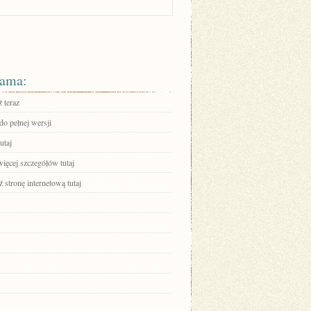
ama:
 teraz
do pełnej wersji
utaj
ięcej szczegółów tutaj
stronę internetową tutaj