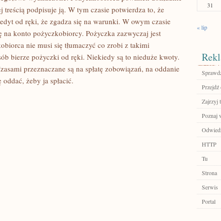
31
 treścią podpisuje ją. W tym czasie potwierdza to, że
redyt od ręki, że zgadza się na warunki. W owym czasie
« lip
 na konto pożyczkobiorcy. Pożyczka zazwyczaj jest
biorca nie musi się tłumaczyć co zrobi z takimi
Rekl
sób bierze pożyczki od ręki. Niekiedy są to nieduże kwoty.
zasami przeznaczane są na spłatę zobowiązań, na oddanie
Sprawdź
 oddać, żeby ja spłacić.
Przejdź 
Zajrzyj t
Poznaj w
Odwiedź 
HTTP
Tu
Strona
Serwis
Portal