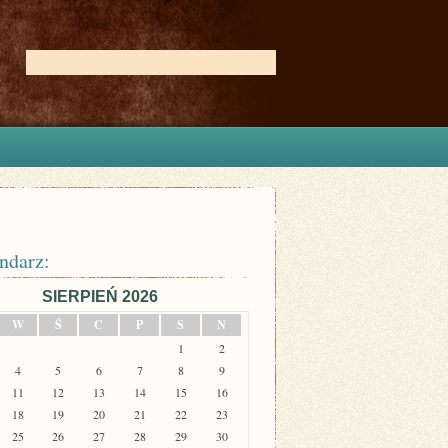
ndarz:
SIERPIEŃ 2026
W
Ś
C
P
S
N
1
2
4
5
6
7
8
9
11
12
13
14
15
16
18
19
20
21
22
23
25
26
27
28
29
30