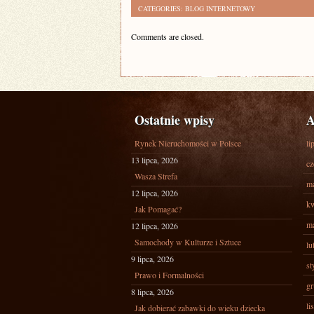
CATEGORIES:
BLOG INTERNETOWY
Comments are closed.
Ostatnie wpisy
A
Rynek Nieruchomości w Polsce
li
13 lipca, 2026
cz
Wasza Strefa
ma
12 lipca, 2026
kw
Jak Pomagać?
ma
12 lipca, 2026
Samochody w Kulturze i Sztuce
lu
9 lipca, 2026
st
Prawo i Formalności
gr
8 lipca, 2026
li
Jak dobierać zabawki do wieku dziecka