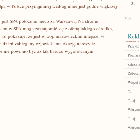
31
 Spa w Polsce przynajmniej według mnie jest godne większej
« lip
 jest SPA położone nieco za Warszawą. Na stronie
sem w SPA mogą zaznajomić się z ofertą takiego ośrodka,
Rekl
 To pokazuje, że jest w woj. mazowieckim miejsce, w
 dzień zabiegany człowiek, ma okazję nareszcie
Przejdź 
zie nie powinno być aż tak bardzo wygórowanym
Poznaj 
sztuka-
Zobacz 
Więcej 
Tu
Tutaj
Witryna
Tutaj
Witryna