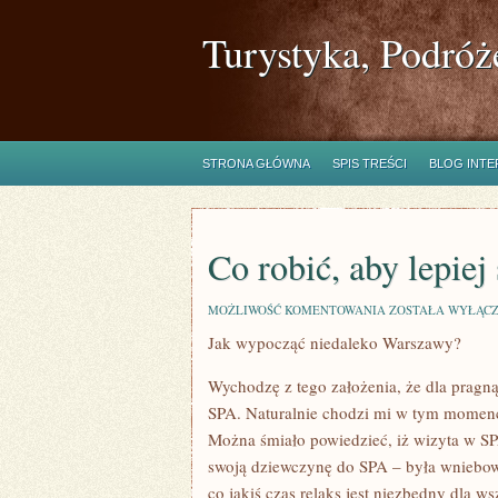
Turystyka, Podróż
STRONA GŁÓWNA
SPIS TREŚCI
BLOG INT
Co robić, aby lepiej
CO
MOŻLIWOŚĆ KOMENTOWANIA
ZOSTAŁA WYŁĄC
ROBIĆ,
Jak wypocząć niedaleko Warszawy?
ABY
LEPIEJ
SIĘ
Wychodzę z tego założenia, że dla pragn
POCZUĆ?
SPA. Naturalnie chodzi mi w tym momenc
Można śmiało powiedzieć, iż wizyta w SP
swoją dziewczynę do SPA – była wniebow
co jakiś czas relaks jest niezbędny dla w