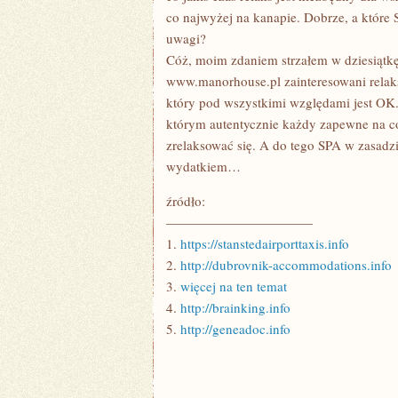
co najwyżej na kanapie. Dobrze, a które
uwagi?
Cóż, moim zdaniem strzałem w dziesiątkę
www.manorhouse.pl zainteresowani relak
który pod wszystkimi względami jest OK.
którym autentycznie każdy zapewne na co
zrelaksować się. A do tego SPA w zasad
wydatkiem…
źródło:
———————————
1.
https://stanstedairporttaxis.info
2.
http://dubrovnik-accommodations.info
3.
więcej na ten temat
4.
http://brainking.info
5.
http://geneadoc.info