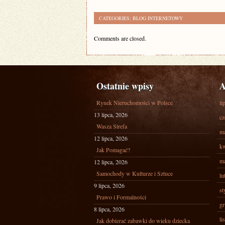
CATEGORIES:
BLOG INTERNETOWY
Comments are closed.
Ostatnie wpisy
A
Rynek Nieruchomości w Polsce
li
13 lipca, 2026
cz
Wasza Strefa
ma
12 lipca, 2026
kw
Jak Pomagać?
ma
12 lipca, 2026
Samochody w Kulturze i Sztuce
lu
9 lipca, 2026
st
Prawo i Formalności
gr
8 lipca, 2026
li
Jak dobierać zabawki do wieku dziecka