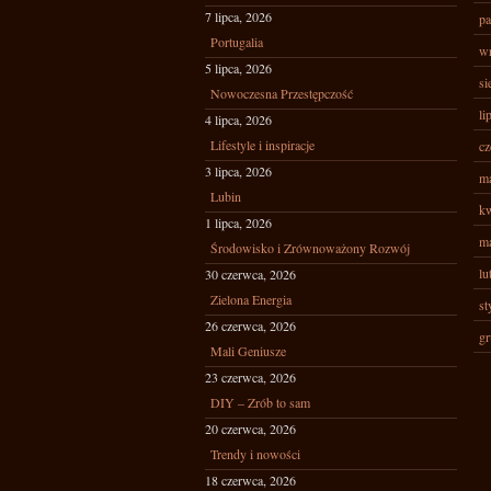
7 lipca, 2026
pa
Portugalia
wr
5 lipca, 2026
si
Nowoczesna Przestępczość
li
4 lipca, 2026
Lifestyle i inspiracje
cz
3 lipca, 2026
ma
Lubin
kw
1 lipca, 2026
ma
Środowisko i Zrównoważony Rozwój
lu
30 czerwca, 2026
Zielona Energia
st
26 czerwca, 2026
gr
Mali Geniusze
23 czerwca, 2026
DIY – Zrób to sam
20 czerwca, 2026
Trendy i nowości
18 czerwca, 2026