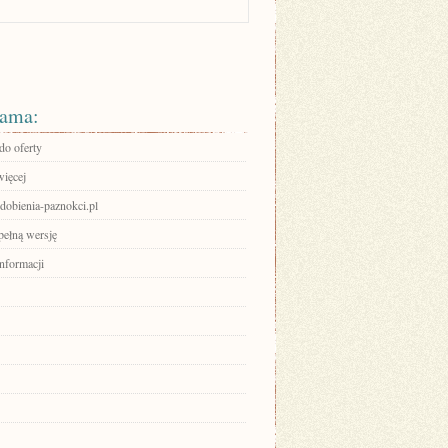
ama:
do oferty
więcej
zdobienia-paznokci.pl
pełną wersję
informacji