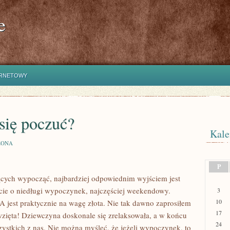
e
ERNETOWY
 się poczuć?
Kale
ZONA
P
ących wypocząć, najbardziej odpowiednim wyjściem jest
ie o niedługi wypoczynek, najczęściej weekendowy.
3
10
A jest praktycznie na wagę złota. Nie tak dawno zaprosiłem
17
zięta! Dziewczyna doskonale się zrelaksowała, a w końcu
24
szystkich z nas. Nie można myśleć, że jeżeli wypoczynek, to