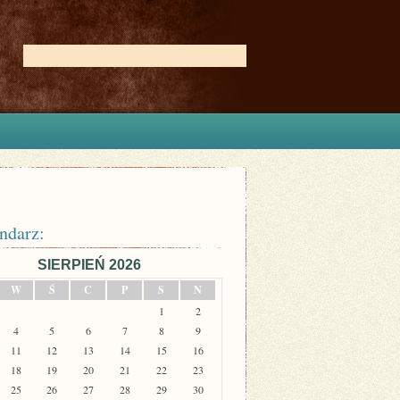
ndarz:
SIERPIEŃ 2026
W
Ś
C
P
S
N
1
2
4
5
6
7
8
9
11
12
13
14
15
16
18
19
20
21
22
23
25
26
27
28
29
30