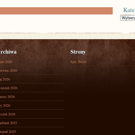
Kate
Kategorie
rchiwa
Strony
piec 2026
Spis Treści
erwiec 2026
j 2026
iecień 2026
rzec 2026
ty 2026
yczeń 2026
udzień 2025
stopad 2025