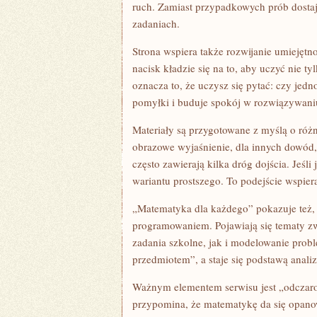
ruch. Zamiast przypadkowych prób dosta
zadaniach.
Strona wspiera także rozwijanie umiejętn
nacisk kładzie się na to, aby uczyć nie t
oznacza to, że uczysz się pytać: czy jed
pomyłki i buduje spokój w rozwiązywani
Materiały są przygotowane z myślą o różn
obrazowe wyjaśnienie, dla innych dowód, 
często zawierają kilka dróg dojścia. Jeś
wariantu prostszego. To podejście wspie
„Matematyka dla każdego” pokazuje też, 
programowaniem. Pojawiają się tematy z
zadania szkolne, jak i modelowanie pro
przedmiotem”, a staje się podstawą analiz
Ważnym elementem serwisu jest „odczaro
przypomina, że matematykę da się opanow