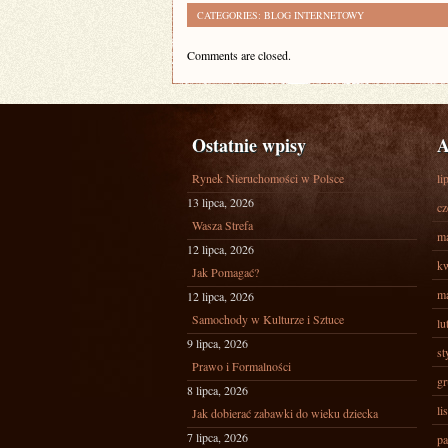
CATEGORIES:
BLOG INTERNETOWY
Comments are closed.
Ostatnie wpisy
A
Rynek Nieruchomości w Polsce
li
13 lipca, 2026
cz
Wasza Strefa
ma
12 lipca, 2026
kw
Jak Pomagać?
ma
12 lipca, 2026
Samochody w Kulturze i Sztuce
lu
9 lipca, 2026
st
Prawo i Formalności
gr
8 lipca, 2026
li
Jak dobierać zabawki do wieku dziecka
7 lipca, 2026
pa