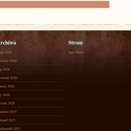
rchiwa
Strony
piec 2026
Spis Treści
erwiec 2026
j 2026
iecień 2026
rzec 2026
ty 2026
yczeń 2026
udzień 2025
stopad 2025
ździernik 2025