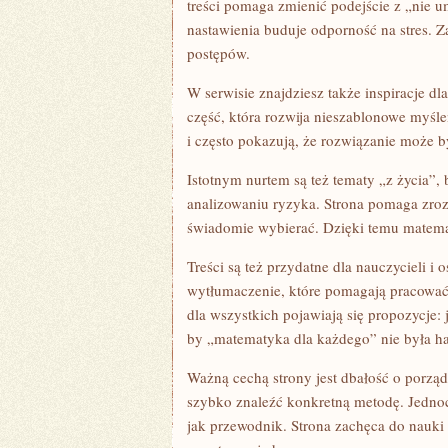
treści pomaga zmienić podejście z „nie 
nastawienia buduje odporność na stres. Za
postępów.
W serwisie znajdziesz także inspiracje d
część, która rozwija nieszablonowe myśle
i często pokazują, że rozwiązanie może by
Istotnym nurtem są też tematy „z życia”
analizowaniu ryzyka. Strona pomaga zrozum
świadomie wybierać. Dzięki temu matematy
Treści są też przydatne dla nauczycieli 
wytłumaczenie, które pomagają pracować
dla wszystkich pojawiają się propozycje:
by „matematyka dla każdego” nie była has
Ważną cechą strony jest dbałość o porząd
szybko znaleźć konkretną metodę. Jednocz
jak przewodnik. Strona zachęca do nauki w