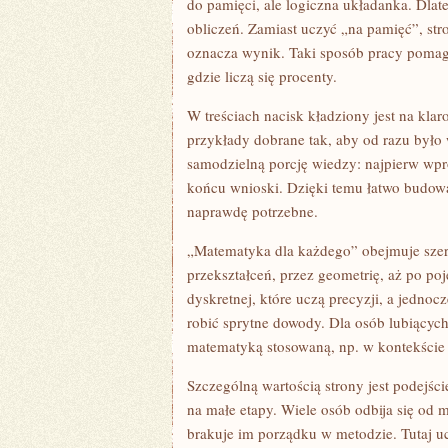
do pamięci, ale logiczna układanka. Dlate
obliczeń. Zamiast uczyć „na pamięć”, str
oznacza wynik. Taki sposób pracy pomaga
gdzie liczą się procenty.
W treściach nacisk kładziony jest na kla
przykłady dobrane tak, aby od razu było
samodzielną porcję wiedzy: najpierw wpro
końcu wnioski. Dzięki temu łatwo budow
naprawdę potrzebne.
„Matematyka dla każdego” obejmuje sze
przekształceń, przez geometrię, aż po poj
dyskretnej, które uczą precyzji, a jedno
robić sprytne dowody. Dla osób lubiącyc
matematyką stosowaną, np. w kontekście s
Szczególną wartością strony jest podejści
na małe etapy. Wiele osób odbija się od m
brakuje im porządku w metodzie. Tutaj uc