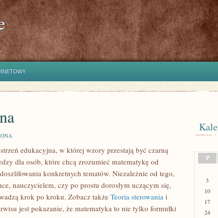
e
ERNETOWY
na
Kale
ZONA
strzeń edukacyjna, w której wzory przestają być czarną
P
iedzy dla osób, które chcą zrozumieć matematykę od
ą doszlifowania konkretnych tematów. Niezależnie od tego,
3
uce, nauczycielem, czy po prostu dorosłym uczącym się,
10
rowadzą krok po kroku. Zobacz także
Teoria sterowania
i
17
wisu jest pokazanie, że matematyka to nie tylko formułki
24