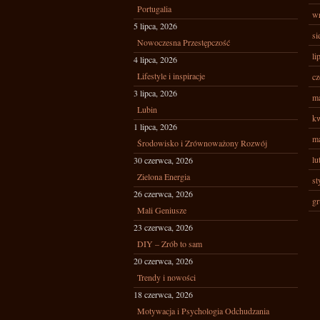
Portugalia
wr
5 lipca, 2026
si
Nowoczesna Przestępczość
li
4 lipca, 2026
Lifestyle i inspiracje
cz
3 lipca, 2026
ma
Lubin
kw
1 lipca, 2026
ma
Środowisko i Zrównoważony Rozwój
lu
30 czerwca, 2026
Zielona Energia
st
26 czerwca, 2026
gr
Mali Geniusze
23 czerwca, 2026
DIY – Zrób to sam
20 czerwca, 2026
Trendy i nowości
18 czerwca, 2026
Motywacja i Psychologia Odchudzania