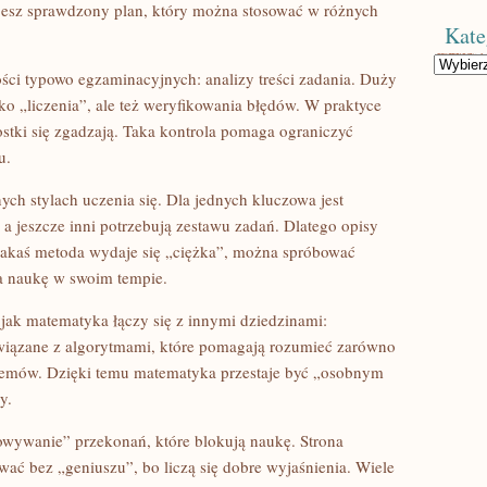
jesz sprawdzony plan, który można stosować w różnych
Kate
Kategorie
ości typowo egzaminacyjnych: analizy treści zadania. Duży
ylko „liczenia”, ale też weryfikowania błędów. W praktyce
nostki się zgadzają. Taka kontrola pomaga ograniczyć
u.
ych stylach uczenia się. Dla jednych kluczowa jest
a jeszcze inni potrzebują zestawu zadań. Dlatego opisy
li jakaś metoda wydaje się „ciężka”, można spróbować
ra naukę w swoim tempie.
jak matematyka łączy się z innymi dziedzinami:
wiązane z algorytmami, które pomagają rozumieć zarówno
blemów. Dzięki temu matematyka przestaje być „osobnym
y.
wywanie” przekonań, które blokują naukę. Strona
ać bez „geniuszu”, bo liczą się dobre wyjaśnienia. Wiele