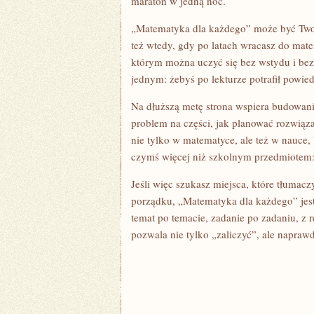
maraton w jedną noc.
„Matematyka dla każdego” może być Twoi
też wtedy, gdy po latach wracasz do mat
którym można uczyć się bez wstydu i bez
jednym: żebyś po lekturze potrafił powie
Na dłuższą metę strona wspiera budowani
problem na części, jak planować rozwiąza
nie tylko w matematyce, ale też w nauce,
czymś więcej niż szkolnym przedmiotem: 
Jeśli więc szukasz miejsca, które tłumac
porządku, „Matematyka dla każdego” jest
temat po temacie, zadanie po zadaniu, z 
pozwala nie tylko „zaliczyć”, ale napra