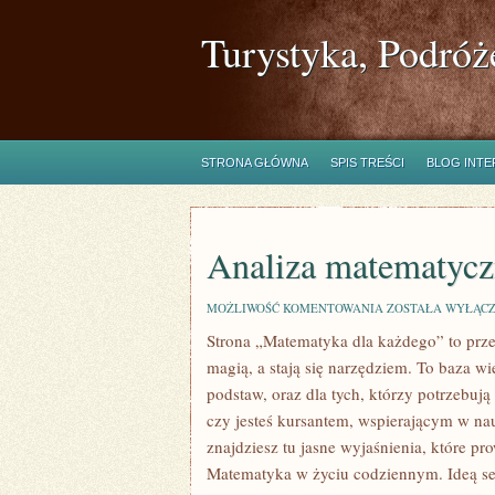
Turystyka, Podróż
STRONA GŁÓWNA
SPIS TREŚCI
BLOG INT
Analiza matematycz
ANALIZA
MOŻLIWOŚĆ KOMENTOWANIA
ZOSTAŁA WYŁĄC
MATEMATYCZNA
Strona „Matematyka dla każdego” to prze
magią, a stają się narzędziem. To baza w
podstaw, oraz dla tych, którzy potrzebuj
czy jesteś kursantem, wspierającym w na
znajdziesz tu jasne wyjaśnienia, które p
Matematyka w życiu codziennym. Ideą ser