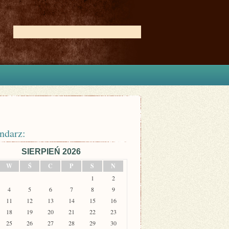
ndarz:
SIERPIEŃ 2026
W
Ś
C
P
S
N
1
2
4
5
6
7
8
9
11
12
13
14
15
16
18
19
20
21
22
23
25
26
27
28
29
30