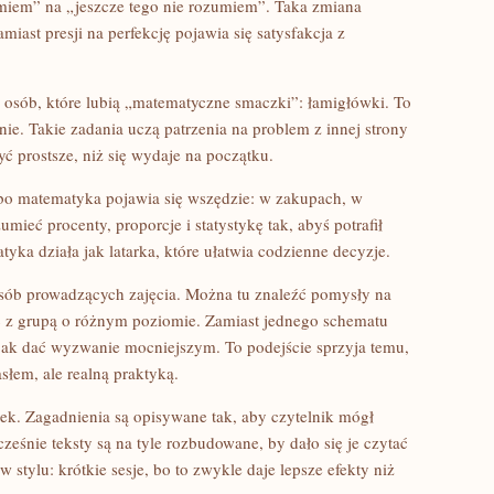
umiem” na „jeszcze tego nie rozumiem”. Taka zmiana
miast presji na perfekcję pojawia się satysfakcja z
la osób, które lubią „matematyczne smaczki”: łamigłówki. To
nie. Takie zadania uczą patrzenia na problem z innej strony
ć prostsze, niż się wydaje na początku.
, bo matematyka pojawia się wszędzie: w zakupach, w
ieć procenty, proporcje i statystykę tak, abyś potrafił
ka działa jak latarka, które ułatwia codzienne decyzje.
i osób prowadzących zajęcia. Można tu znaleźć pomysły na
 z grupą o różnym poziomie. Zamiast jednego schematu
 jak dać wyzwanie mocniejszym. To podejście sprzyja temu,
łem, ale realną praktyką.
ek. Zagadnienia są opisywane tak, aby czytelnik mógł
eśnie teksty są na tyle rozbudowane, by dało się je czytać
 stylu: krótkie sesje, bo to zwykle daje lepsze efekty niż