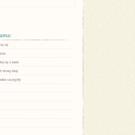
ama:
ruj się
eraz
uj się z nami
 stronę tutaj
pełne szczegóły