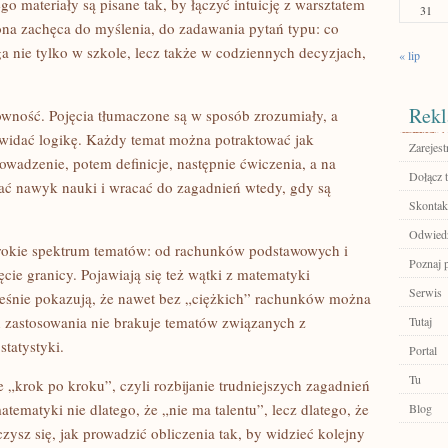
go materiały są pisane tak, by łączyć intuicję z warsztatem
31
ona zachęca do myślenia, do zadawania pytań typu: co
 nie tylko w szkole, lecz także w codziennych decyzjach,
« lip
Rekl
rowność. Pojęcia tłumaczone są w sposób zrozumiały, a
 widać logikę. Każdy temat można potraktować jak
Zarejest
wadzenie, potem definicje, następnie ćwiczenia, a na
Dołącz t
ać nawyk nauki i wracać do zagadnień wtedy, gdy są
Skontakt
Odwiedź
rokie spektrum tematów: od rachunków podstawowych i
Poznaj 
ęcie granicy. Pojawiają się też wątki z matematyki
Serwis
cześnie pokazują, że nawet bez „ciężkich” rachunków można
h zastosowania nie brakuje tematów związanych z
Tutaj
tatystyki.
Portal
Tu
e „krok po kroku”, czyli rozbijanie trudniejszych zagadnień
atematyki nie dlatego, że „nie ma talentu”, lecz dlatego, że
Blog
zysz się, jak prowadzić obliczenia tak, by widzieć kolejny