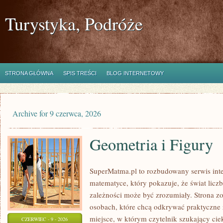
Turystyka, Podróże
STRONA GŁÓWNA
SPIS TREŚCI
BLOG INTERNETOWY
Archive for 9 czerwca, 2026
Geometria i Figury
SuperMatma.pl to rozbudowany serwis in
matematyce, który pokazuje, że świat licz
zależności może być zrozumiały. Strona zo
osobach, które chcą odkrywać praktyczne
miejsce, w którym czytelnik szukający ci
CZERWIEC - 9 - 2026