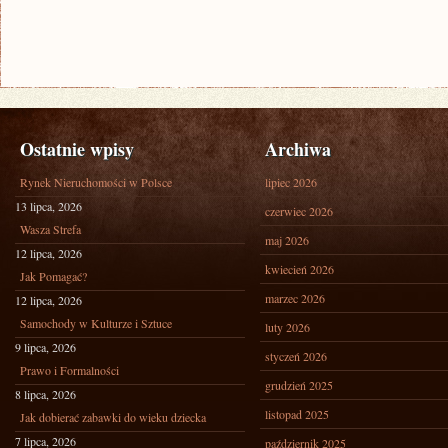
Ostatnie wpisy
Archiwa
Rynek Nieruchomości w Polsce
lipiec 2026
13 lipca, 2026
czerwiec 2026
Wasza Strefa
maj 2026
12 lipca, 2026
kwiecień 2026
Jak Pomagać?
marzec 2026
12 lipca, 2026
Samochody w Kulturze i Sztuce
luty 2026
9 lipca, 2026
styczeń 2026
Prawo i Formalności
grudzień 2025
8 lipca, 2026
listopad 2025
Jak dobierać zabawki do wieku dziecka
7 lipca, 2026
październik 2025