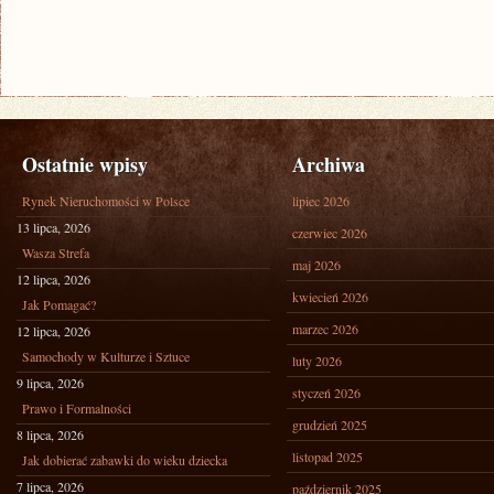
Ostatnie wpisy
Archiwa
Rynek Nieruchomości w Polsce
lipiec 2026
13 lipca, 2026
czerwiec 2026
Wasza Strefa
maj 2026
12 lipca, 2026
kwiecień 2026
Jak Pomagać?
marzec 2026
12 lipca, 2026
Samochody w Kulturze i Sztuce
luty 2026
9 lipca, 2026
styczeń 2026
Prawo i Formalności
grudzień 2025
8 lipca, 2026
listopad 2025
Jak dobierać zabawki do wieku dziecka
7 lipca, 2026
październik 2025