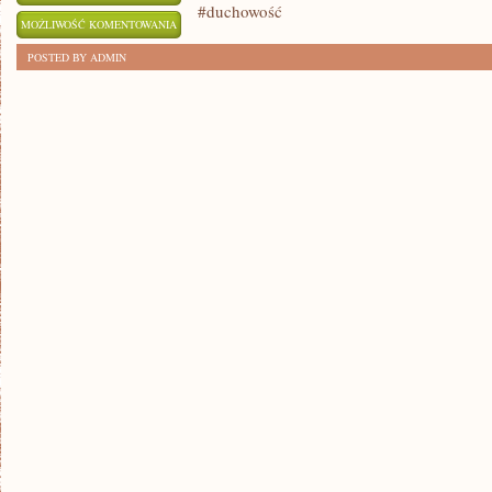
#duchowość
WZROST
MOŻLIWOŚĆ KOMENTOWANIA
DUCHOWY:
ZOSTAŁA WYŁĄCZONA
POSTED BY ADMIN
KLUCZ
DO
ZDOBYCIA
SPOKOJU