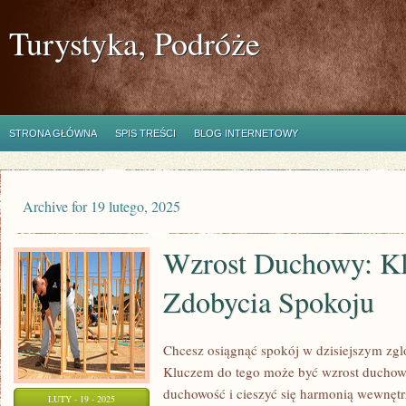
Turystyka, Podróże
STRONA GŁÓWNA
SPIS TREŚCI
BLOG INTERNETOWY
Archive for 19 lutego, 2025
Wzrost Duchowy: Kl
Zdobycia Spokoju
Chcesz osiągnąć spokój w dzisiejszym zg
Kluczem do tego może być wzrost duchowy
duchowość i cieszyć się harmonią wewnętr
LUTY - 19 - 2025