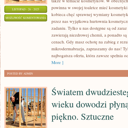
także w temacie kosmetyków. W obecnych 
powinna w swojej toaletce mieć kosmetyki b
LISTOPAD - 26 - 2025
kobieca chęć sprawnej wymiany kosmetyk
POKAŹNA
MOŻLIWOŚĆ KOMENTOWANIA
przez nas wyjątkowa hurtownia kosmetycz
CZEŚĆ
ZOSTAŁA WYŁĄCZONA
zadaniu. Tylko u nas dostępne są od zaraz 
SPOŁECZEŃSTWA
zawierają niezdrowej chemii, a ponadto są
MA
cenach. Gdy masz ochotę na zabieg z rezul
NADWAGĘ.
mikrodermabrazja, zapraszamy do nas! Tyl
NAUKOWCY
najbogatsza oferta, która zawsze spełnia o
PRZEKAZUJĄ
More ]
POSTED BY ADMIN
Światem dwudzieste
wieku dowodzi płyną
piękno. Sztuczne