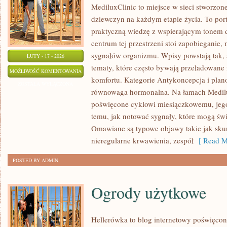
MediluxClinic to miejsce w sieci stworzon
dziewczyn na każdym etapie życia. To port
praktyczną wiedzę z wspierającym tonem 
centrum tej przestrzeni stoi zapobieganie
sygnałów organizmu. Wpisy powstają tak,
LUTY - 17 - 2026
tematy, które często bywają przeładowane 
ZDROWIE
MOŻLIWOŚĆ KOMENTOWANIA
komfortu. Kategorie Antykoncepcja i plan
ZOSTAŁA WYŁĄCZONA
równowaga hormonalna. Na łamach Medilux
poświęcone cyklowi miesiączkowemu, je
temu, jak notować sygnały, które mogą św
Omawiane są typowe objawy takie jak sku
nieregularne krwawienia, zespół
[ Read M
POSTED BY ADMIN
Ogrody użytkowe
Hellerówka to blog internetowy poświęco