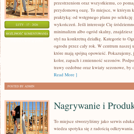
przestrzeniom oraz wszystkiemu, co poma
przydomową oazę. To miejsce, w którym k
praktyką: od wstępnego planu po selekcję
wykończeń. Jeśli interesuje Cię śródziem
LUTY - 17 - 2026
minimalizm albo ogród skalny, znajdziesz 
OGRODY
MOŻLIWOŚĆ KOMENTOWANIA
styl na konkretną działkę. Kategorie to O
UŻYTKOWE
ZOSTAŁA WYŁĄCZONA
ogrodu przez cały rok. W centrum naszej u
które mają spójną opowieść. Pokazujemy, 
kolor, zapach i zmienność sezonów. Podpo
trawy ozdobne oraz kwiaty sezonowe, by 
Read More ]
POSTED BY ADMIN
Nagrywanie i Produ
To miejsce stworzyliśmy jako serwis eduk
wiedza spotyka się z radością odkrywania.