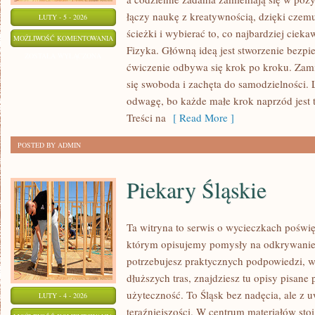
łączy naukę z kreatywnością, dzięki cze
LUTY - 5 - 2026
ścieżki i wybierać to, co najbardziej ciek
RELIGIA/ETYKA
MOŻLIWOŚĆ KOMENTOWANIA
Fizyka. Główną ideą jest stworzenie bezpie
ZOSTAŁA WYŁĄCZONA
ćwiczenie odbywa się krok po kroku. Zami
się swoboda i zachęta do samodzielności.
odwagę, bo każde małe krok naprzód jest t
Treści na
[ Read More ]
POSTED BY ADMIN
Piekary Śląskie
Ta witryna to serwis o wycieczkach poświ
którym opisujemy pomysły na odkrywanie m
potrzebujesz praktycznych podpowiedzi,
dłuższych tras, znajdziesz tu opisy pisane 
użyteczność. To Śląsk bez nadęcia, ale z uw
LUTY - 4 - 2026
teraźniejszości. W centrum materiałów sto