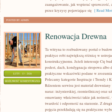
zaangażowanie, jak wspierać sprawczość, a
przez kryzysy pojawiające się
[ Read Mor
POSTED BY ADMIN
Renowacja Drewna
Ta witryna to rozbudowany portal o budo
praktyce robi największą różnicę w ustroj
konstrukcyjnemu. Jeżeli interesuje Cię b
podest, dach, kondygnacja stropowa albo d
praktyczne wskazówki podane w zrozumiały
LUTY - 13 - 2026
Polecamy kategorie Inspiracje i Trendy i 
RENOWACJA
MOŻLIWOŚĆ KOMENTOWANIA
Rdzeniem serwisu jest materiał drewniany
DREWNA
ZOSTAŁA WYŁĄCZONA
naraz: inżynierskiej, rzemieślniczej oraz u
omawiamy właściwości takie jak nośność, w
twardość i odporność na starzenie. Z drugie
pojęcia przekładają się na praktyczne wyb