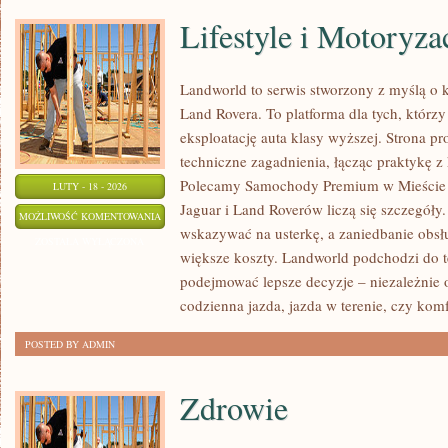
Lifestyle i Motoryza
Landworld to serwis stworzony z myślą o 
Land Rovera. To platforma dla tych, któr
eksploatację auta klasy wyższej. Strona p
techniczne zagadnienia, łącząc praktykę z
Polecamy Samochody Premium w Mieście i
LUTY - 18 - 2026
Jaguar i Land Roverów liczą się szczegóły
LIFESTYLE
MOŻLIWOŚĆ KOMENTOWANIA
wskazywać na usterkę, a zaniedbanie obsł
I
ZOSTAŁA WYŁĄCZONA
większe koszty. Landworld podchodzi do t
MOTORYZACJA
podejmować lepsze decyzje – niezależnie o
codzienna jazda, jazda w terenie, czy komfo
POSTED BY ADMIN
Zdrowie