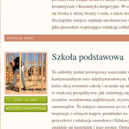
URODA,
ZOSTAŁA WYŁĄCZONA
kosmetyczne i Kosmetyki drogeryjne. W c
ZDROWIE
się troska o skórę twarzy i ciała, a także 
Szczególne miejsce zajmuje mechaniczna 
jako procedura wspierająca redukcję cellul
POSTED BY ADMIN
Szkoła podstawowa
To oddolny portal poświęcony nauczaniu 
kontynentalnym oraz międzynarodowym. P
które chcą rozumieć szkołę i uczenie się ni
w większej perspektywie: jak zmieniają si
uczniów, oczekiwania najbliższych, wyzwan
LUTY - 14 - 2026
samorządów. To miejsce stworzone po to, by
SZKOŁA
MOŻLIWOŚĆ KOMENTOWANIA
inspiracje z różnych krajów przekładać n
PODSTAWOWA
ZOSTAŁA WYŁĄCZONA
przyszłości i edukacja zawodowa i Edukac
znajduje się nastolatek i jego postęp. Opi