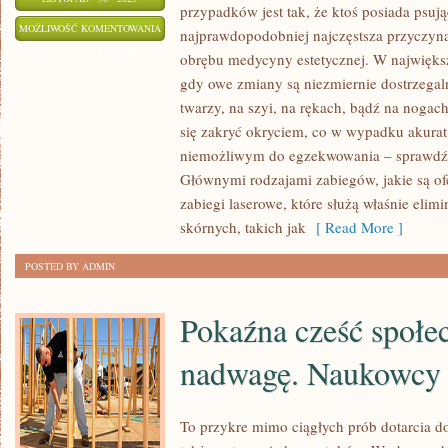
przypadków jest tak, że ktoś posiada psują
JEST
MOŻLIWOŚĆ KOMENTOWANIA
najprawdopodobniej najczęstsza przyczyn
TO
ZOSTAŁA WYŁĄCZONA
obrębu medycyny estetycznej. W najwięks
WZGLĘDNIE
gdy owe zmiany są niezmiernie dostrzegaln
PREKURSORSKA
twarzy, na szyi, na rękach, bądź na nogach
DYSCYPLINA,
się zakryć okryciem, co w wypadku akurat 
KTÓRA
niemożliwym do egzekwowania – sprawdź l
Głównymi rodzajami zabiegów, jakie są of
ŚWIECI
zabiegi laserowe, które służą właśnie eli
TRIUMFY
skórnych, takich jak
[ Read More ]
DOPIERO
OD
POSTED BY ADMIN
KILKUNASTU
LAT
Pokaźna cześć społe
nadwagę. Naukowcy 
To przykre mimo ciągłych prób dotarcia do