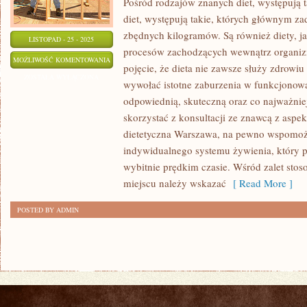
Pośród rodzajów znanych diet, występują 
diet, występują takie, których głównym zad
zbędnych kilogramów. Są również diety, ja
LISTOPAD - 25 - 2025
procesów zachodzących wewnątrz organiz
BOWIEM
MOŻLIWOŚĆ KOMENTOWANIA
pojęcie, że dieta nie zawsze służy zdrowi
DZIAŁALNOŚĆ
ZOSTAŁA WYŁĄCZONA
wywołać istotne zaburzenia w funkcjonow
JAKĄ
odpowiednią, skuteczną oraz co najważniej
JEST
skorzystać z konsultacji ze znawcą z aspek
LEK
dietetyczna Warszawa, na pewno wspomo
NA
indywidualnego systemu żywienia, który p
KATAR
wybitnie prędkim czasie. Wśród zalet stos
miejscu należy wskazać
[ Read More ]
POSTED BY ADMIN