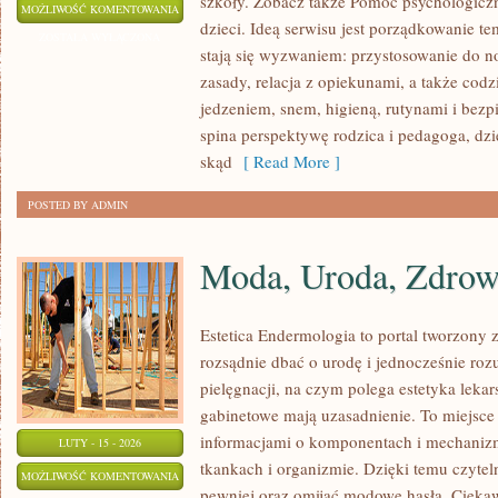
szkoły. Zobacz także Pomoc psychologiczna
NOWOCZESNE
MOŻLIWOŚĆ KOMENTOWANIA
dzieci. Ideą serwisu jest porządkowanie te
TECHNOLOGIE
ZOSTAŁA WYŁĄCZONA
stają się wyzwaniem: przystosowanie do n
W
zasady, relacja z opiekunami, a także cod
EDUKACJI
jedzeniem, snem, higieną, rutynami i bez
spina perspektywę rodzica i pedagoga, dzi
skąd
[ Read More ]
POSTED BY ADMIN
Moda, Uroda, Zdrow
Estetica Endermologia to portal tworzony 
rozsądnie dbać o urodę i jednocześnie roz
pielęgnacji, na czym polega estetyka lekar
gabinetowe mają uzasadnienie. To miejsce 
informacjami o komponentach i mechaniz
LUTY - 15 - 2026
tkankach i organizmie. Dzięki temu czyte
MODA,
MOŻLIWOŚĆ KOMENTOWANIA
pewniej oraz omijać modowe hasła. Ciekaw