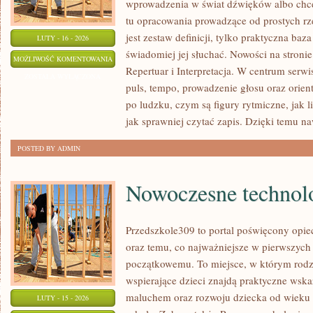
wprowadzenia w świat dźwięków albo chces
tu opracowania prowadzące od prostych rze
jest zestaw definicji, tylko praktyczna baz
LUTY - 16 - 2026
świadomiej jej słuchać. Nowości na stronie
NAGRYWANIE
MOŻLIWOŚĆ KOMENTOWANIA
Repertuar i Interpretacja. W centrum serwi
I
ZOSTAŁA WYŁĄCZONA
puls, tempo, prowadzenie głosu oraz orient
PRODUKCJA
po ludzku, czym są figury rytmiczne, jak lic
WOKALNA
jak sprawniej czytać zapis. Dzięki temu na
POSTED BY ADMIN
Nowoczesne technolo
Przedszkole309 to portal poświęcony opi
oraz temu, co najważniejsze w pierwszych
początkowemu. To miejsce, w którym rodzi
wspierające dzieci znajdą praktyczne wsk
maluchem oraz rozwoju dziecka od wieku 
LUTY - 15 - 2026