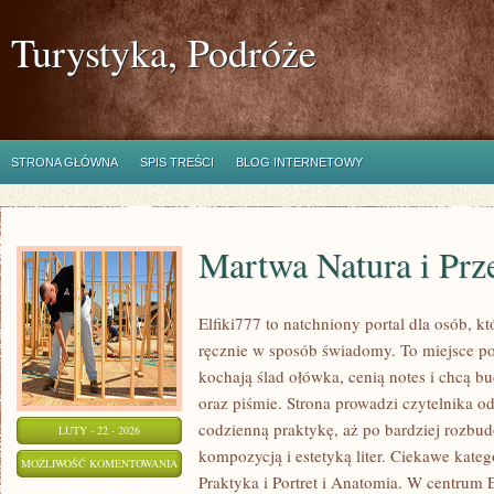
Turystyka, Podróże
STRONA GŁÓWNA
SPIS TREŚCI
BLOG INTERNETOWY
Martwa Natura i Prz
Elfiki777 to natchniony portal dla osób, kt
ręcznie w sposób świadomy. To miejsce pow
kochają ślad ołówka, cenią notes i chcą b
oraz piśmie. Strona prowadzi czytelnika o
codzienną praktykę, aż po bardziej rozbu
LUTY - 22 - 2026
kompozycją i estetyką liter. Ciekawe kate
MARTWA
MOŻLIWOŚĆ KOMENTOWANIA
Praktyka i Portret i Anatomia. W centrum E
NATURA
ZOSTAŁA WYŁĄCZONA