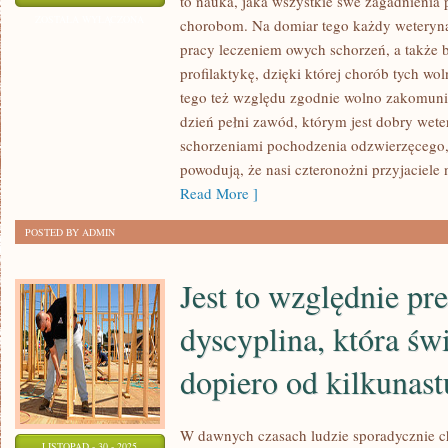
to nauka, jaka wszystkie swe zagadnienia 
FACHOWY
ZOSTAŁA WYŁĄCZONA
chorobom. Na domiar tego każdy weterynar
JAKIEGO
pracy leczeniem owych schorzeń, a także 
JESTEŚMY
profilaktykę, dzięki której chorób tych wo
AKTUALNIE
tego też względu zgodnie wolno zakomunik
OBSERWATORAMI
dzień pełni zawód, którym jest dobry wete
schorzeniami pochodzenia odzwierzęcego,
PRZENIKA
powodują, że nasi czteronożni przyjaciele 
NA
Read More ]
NIEOMALŻE
POSTED BY ADMIN
Jest to względnie pr
dyscyplina, która św
dopiero od kilkunastu
W dawnych czasach ludzie sporadycznie c
LISTOPAD - 30 - 2025