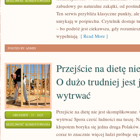
PIEKARY
MOŻLIWOŚĆ KOMENTOWANIA
zabudowy po naturalne zakątki, od postind
ŚLĄSKIE
ZOSTAŁA WYŁĄCZONA
Ten serwis przybliża klasyczne punkty, ale
umykają w pośpiechu. Czytelnik dostaje tu 
– bo podróż jest ciekawsza, gdy rozumiesz
wypełniają
[ Read More ]
POSTED BY ADMIN
Przejście na dietę nie
O dużo trudniej jest 
wytrwać
Przejście na dietę nie jest skomplikowane. O
GRUDZIEŃ - 23 - 2025
wytrwać Spora cześć ludności ma tuszę. N
PRZEJŚCIE
MOŻLIWOŚĆ KOMENTOWANIA
kłopotem boryka się jedna druga Polaków.
NA
ZOSTAŁA WYŁĄCZONA
coraz to znacznie więcej ludzi próbuje się
DIETĘ