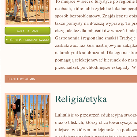
To miejsce w sieci o turystyce po regionie
osobach, które lubią zgłębiać lokalne per
sposób bezproblemowy. Znajdziesz tu opisy
także pomysły na dłuższą wyprawę. To prze
ciszę, ale też dla miłośników wrażeń i mie
LUTY - 5 - 2026
Gastronomia i regionalne smaki i Tradycje i
ROLNICTWO
MOŻLIWOŚĆ KOMENTOWANIA
zaskakiwać: raz kusi nastrojowymi zakąt
I
ZOSTAŁA WYŁĄCZONA
naturalnymi krajobrazami. Dlatego na stroni
EKOLOGIA
pomagają selekcjonować kierunek do nastro
przechadzek po chłodniejsze eskapady. W
POSTED BY ADMIN
Religia/etyka
Lulitulisie to przestrzeń edukacyjna stwo
oraz o bliskich, którzy chcą towarzyszyć 
miejsce, w którym umiejętności są podawa
a codzienne zadania zamieniają się w poz