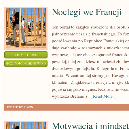
Noclegi we Francji
Ten portal to zakątek stworzone dla osób, k
jednocześnie uczą się francuskiego. To fu
podróżowania po Republice Francuskiej o
daje swobodę w rozmowach z mieszkańcami
wyprawę, ale też chcesz ogarnąć francusk
LUTY - 11 - 2026
pewniej, tutaj znajdziesz opowieści zbudo
NOCLEGI
MOŻLIWOŚĆ KOMENTOWANIA
dwuosiowym podejściu. Kategorie to Franc
WE
ZOSTAŁA WYŁĄCZONA
miasta. W centrum tej strony jest Hexagon 
FRANCJI
klimatem. Znajdziesz tu relacje z miejsc kl
pojawia się jako magnes, lecz równie ważn
wybrzeża Bretanii z
[ Read More ]
POSTED BY ADMIN
Motywacja i mindset