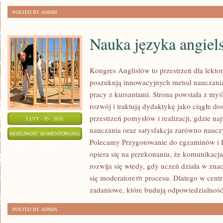
POSTED BY ADMIN
Nauka języka angiel
Kongres Anglistów to przestrzeń dla lekto
poszukują innowacyjnych metod nauczani
pracy z kursantami. Strona powstała z myśl
rozwój i traktują dydaktykę jako ciągłe d
przestrzeń pomysłów i realizacji, gdzie na
LUTY - 20 - 2026
nauczania oraz satysfakcja zarówno nauczy
NAUKA
MOŻLIWOŚĆ KOMENTOWANIA
Polecamy Przygotowanie do egzaminów i B
JĘZYKA
ZOSTAŁA WYŁĄCZONA
opiera się na przekonaniu, że komunikacja
ANGIELSKIEGO
rozwija się wtedy, gdy uczeń działa w znac
się moderatoreｍ procesu. Dlatego w centru
zadaniowe, które budują odpowiedzialnoś
POSTED BY ADMIN