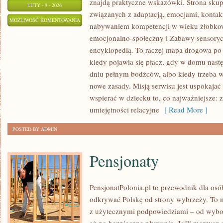
znajdą praktyczne wskazówki. Strona skupi
LUTY - 9 - 2026
związanych z adaptacją, emocjami, kontak
INTEGRACJA
MOŻLIWOŚĆ KOMENTOWANIA
nabywaniem kompetencji w wieku żłobk
DZIECI
ZOSTAŁA WYŁĄCZONA
emocjonalno-społeczny i Zabawy sensorycz
Z
encyklopedią. To raczej mapa drogowa po 
NIEPEŁNOSPRAWNOŚCIAMI
kiedy pojawia się płacz, gdy w domu nast
dniu pełnym bodźców, albo kiedy trzeba w
nowe zasady. Misją serwisu jest uspokajać
wspierać w dziecku to, co najważniejsze: z
umiejętności relacyjne
[ Read More ]
POSTED BY ADMIN
Pensjonaty
PensjonatPolonia.pl to przewodnik dla osó
odkrywać Polskę od strony wybrzeży. To mi
z użytecznymi podpowiedziami – od wybor