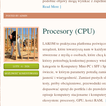
podobne objawy mogą wynikać z zupełnie 
Read More ]
POSTED BY ADMIN
Procesory (CPU)
LAKOM to praktyczna platforma poświęcon
urządzeń, które towarzyszą nam w każdym
stworzone z myślą o osobach, które chcą k
którzy potrzebują konkretnej pomocy wted
kategorie to Komputery Mini-PC i SFF i Sp
LUTY - 6 - 2026
świecie, w którym parametry potrafią za
PROCESORY
MOŻLIWOŚĆ KOMENTOWANIA
jasność i wiarygodność. Zamiast pustych s
(CPU)
ZOSTAŁA WYŁĄCZONA
testy, próby obciążeniowe, przewodniki o
dopasować sprzęt do portfela i do praw
opisuje komputery stacjonarne i komputery
ekosystem: procesory, GPU, kości RAM,
[