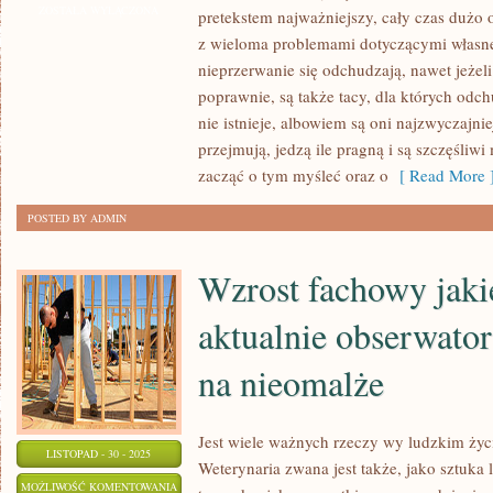
WIELU
ZOSTAŁA WYŁĄCZONA
pretekstem najważniejszy, cały czas dużo 
PRZYPADKACH
z wieloma problemami dotyczącymi własnej
JEST
nieprzerwanie się odchudzają, nawet jeżeli
TAK,
poprawnie, są także tacy, dla których od
ŻE
nie istnieje, albowiem są oni najzwyczajnie
przejmują, jedzą ile pragną i są szczęśli
KTOŚ
zacząć o tym myśleć oraz o
[ Read More 
MA
SZPECĄCE
POSTED BY ADMIN
ZMIANY
SKÓRNE,
Wzrost fachowy jaki
JEST
TO
aktualnie obserwato
na nieomalże
Jest wiele ważnych rzeczy wy ludzkim życi
LISTOPAD - 30 - 2025
Weterynaria zwana jest także, jako sztuka 
WZROST
MOŻLIWOŚĆ KOMENTOWANIA