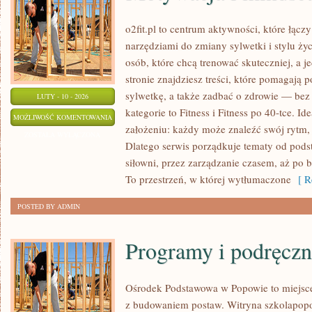
o2fit.pl to centrum aktywności, które łącz
narzędziami do zmiany sylwetki i stylu życ
osób, które chcą trenować skuteczniej, a j
stronie znajdziesz treści, które pomagają
sylwetkę, a także zadbać o zdrowie — bez 
LUTY - 10 - 2026
kategorie to Fitness i Fitness po 40-tce. Id
MOTYWACJA
MOŻLIWOŚĆ KOMENTOWANIA
założeniu: każdy może znaleźć swój rytm, j
I
ZOSTAŁA WYŁĄCZONA
Dlatego serwis porządkuje tematy od pods
MINDSET
siłowni, przez zarządzanie czasem, aż po
To przestrzeń, w której wytłumaczone
[ Re
POSTED BY ADMIN
Programy i podręczn
Ośrodek Podstawowa w Popowie to miejsce,
z budowaniem postaw. Witryna szkolapopo