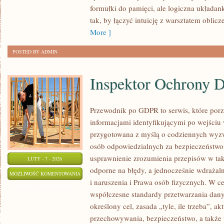
formułki do pamięci, ale logiczna układank
tak, by łączyć intuicję z warsztatem oblic
More ]
POSTED BY ADMIN
Inspektor Ochrony 
Przewodnik po GDPR to serwis, które por
informacjami identyfikującymi po wejściu
przygotowana z myślą o codziennych wyzw
osób odpowiedzialnych za bezpieczeństwo i
usprawnienie zrozumienia przepisów w tak
LUTY - 7 - 2026
odporne na błędy, a jednocześnie wdrażal
INSPEKTOR
MOŻLIWOŚĆ KOMENTOWANIA
i naruszenia i Prawa osób fizycznych. W c
OCHRONY
ZOSTAŁA WYŁĄCZONA
współczesne standardy przetwarzania dan
DANYCH
określony cel, zasada „tyle, ile trzeba”, a
(IOD)
przechowywania, bezpieczeństwo, a także