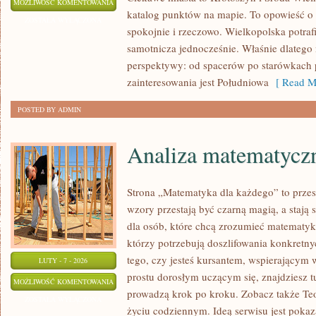
KOŚCIAN
MOŻLIWOŚĆ KOMENTOWANIA
katalog punktów na mapie. To opowieść o
ZOSTAŁA WYŁĄCZONA
spokojnie i rzeczowo. Wielkopolska potrafi
samotnicza jednocześnie. Właśnie dlatego n
perspektywy: od spacerów po starówkach 
zainteresowania jest Południowa
[ Read M
POSTED BY ADMIN
Analiza matematycz
Strona „Matematyka dla każdego” to przes
wzory przestają być czarną magią, a stają
dla osób, które chcą zrozumieć matematykę
którzy potrzebują doszlifowania konkretn
tego, czy jesteś kursantem, wspierającym 
LUTY - 7 - 2026
prostu dorosłym uczącym się, znajdziesz tu
ANALIZA
MOŻLIWOŚĆ KOMENTOWANIA
prowadzą krok po kroku. Zobacz także Teo
MATEMATYCZNA
ZOSTAŁA WYŁĄCZONA
życiu codziennym. Ideą serwisu jest pokaz