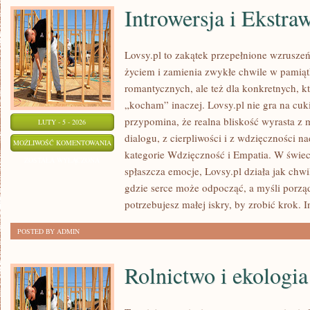
Introwersja i Ekstra
Lovsy.pl to zakątek przepełnione wzruszeń
życiem i zamienia zwykłe chwile w pamiątk
romantycznych, ale też dla konkretnych, k
„kocham” inaczej. Lovsy.pl nie gra na cuk
przypomina, że realna bliskość wyrasta z 
LUTY - 5 - 2026
dialogu, z cierpliwości i z wdzięczności n
INTROWERSJA
MOŻLIWOŚĆ KOMENTOWANIA
kategorie Wdzięczność i Empatia. W świec
I
ZOSTAŁA WYŁĄCZONA
spłaszcza emocje, Lovsy.pl działa jak chwi
EKSTRAWERSJA
gdzie serce może odpocząć, a myśli porzą
potrzebujesz małej iskry, by zrobić krok.
POSTED BY ADMIN
Rolnictwo i ekologia