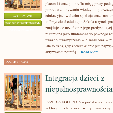
placówki oraz podkreśla misję pracy pe
portret o zdobywaniu wiedzy od pierwszyc
edukacyjne, w duchu spokoju oraz stawian
LUTY - 10 - 2026
to Przyszłość edukacji i Szkoła a rynek p
PROGRAMY
MOŻLIWOŚĆ KOMENTOWANIA
znajduje się uczeń oraz jego predyspozycj
I
ZOSTAŁA WYŁĄCZONA
rozumiana jako fundament do pewnego rozw
PODRĘCZNIKI
uważne towarzyszenie w pisaniu oraz w r
lata to czas, gdy zaciekawienie jest najwi
aktywności potrafią
[ Read More ]
POSTED BY ADMIN
Integracja dzieci z
niepełnosprawności
PRZEDSZKOLE NA 5 – portal o wychowani
w którym rodzice oraz osoby towarzyszące