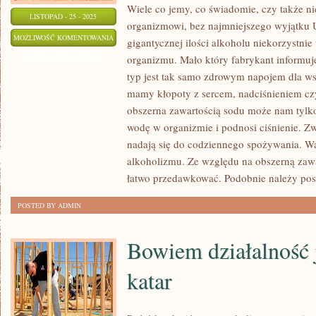
Wiele co jemy, co świadomie, czy także n
LISTOPAD - 25 - 2025
organizmowi, bez najmniejszego wyjątku U
ŚWIATEM
MOŻLIWOŚĆ KOMENTOWANIA
gigantycznej ilości alkoholu niekorzystn
DWUDZIESTEGO
ZOSTAŁA WYŁĄCZONA
organizmu. Mało który fabrykant informuje
PIERWSZEGO
typ jest tak samo zdrowym napojem dla ws
WIEKU
mamy kłopoty z sercem, nadciśnieniem czy
DOWODZI
obszerna zawartością sodu może nam tylk
PŁYNĄCE
wodę w organizmie i podnosi ciśnienie. Z
nadają się do codziennego spożywania. Wa
Z
alkoholizmu. Ze względu na obszerną zawa
NATURY
łatwo przedawkować. Podobnie należy po
PIĘKNO.
SZTUCZNE
POSTED BY ADMIN
Bowiem działalność j
katar