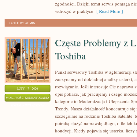
zgodności. Dzięki temu serwis pomaga nie 
wdrożyć w praktyce
[ Read More ]
POSTED BY ADMIN
Częste Problemy z 
Toshiba
Punkt serwisowy Toshiba w aglomeracji ślą
zaczynamy od dokładnej analizy usterki, 
rozwiązanie. Jeśli interesuje Cię naprawa 
LUTY - 7 - 2026
opis pokaże, jak pracujemy i czego możes
CZĘSTE
MOŻLIWOŚĆ KOMENTOWANIA
kategorie to Modernizacja i Ulepszenia Sp
PROBLEMY
ZOSTAŁA WYŁĄCZONA
Trendy. Nasza działalność koncentruje się
Z
szczególnie na rodzinie Toshiba Satellite.
LAPTOPAMI
potrafią służyć naprawdę długo, o ile ich
TOSHIBA
kondycji. Kiedy pojawia się usterka, liczy 