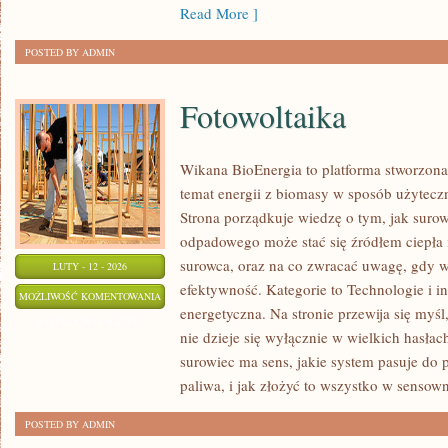
Read More ]
POSTED BY ADMIN
Fotowoltaika
Wikana BioEnergia to platforma stworzona
temat energii z biomasy w sposób użyteczn
Strona porządkuje wiedzę o tym, jak suro
odpadowego może stać się źródłem ciepła 
surowca, oraz na co zwracać uwagę, gdy 
LUTY - 12 - 2026
efektywność. Kategorie to Technologie i 
FOTOWOLTAIKA
MOŻLIWOŚĆ KOMENTOWANIA
energetyczna. Na stronie przewija się myśl
ZOSTAŁA WYŁĄCZONA
nie dzieje się wyłącznie w wielkich hasłac
surowiec ma sens, jakie system pasuje do 
paliwa, i jak złożyć to wszystko w sensow
POSTED BY ADMIN