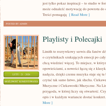
jest tylko pokaz inspiracji – to studio w 
I
może odnaleźć motywację do powrotu do o
PRZEDMIOTY
Treści pomagają
[ Read More ]
POSTED BY ADMIN
Playlisty i Polecajki
Limith to rozrywkowy serwis dla fanów dź
o czytelnikach szukających emocji po całym
chcą wiedzieć więcej. To miejsce, w który
opowieściami, a nowości łączą się z klasy
nadęcia, dzięki czemu muzyka staje się tu b
LUTY - 21 - 2026
czytać tak samo łatwo, jak słucha. Ciekawe
PLAYLISTY
MOŻLIWOŚĆ KOMENTOWANIA
Muzyczne i Ciekawostki Muzyczne. Na Lim
I
ZOSTAŁA WYŁĄCZONA
przygoda, w której liczy się otwartość. Czy
POLECAJKI
opis i w każdym wariancie dostać konkret.
More ]