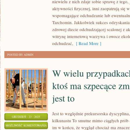
niewielu z nich zdaje sobie sprawę z tego, 
NIE
aktywności fizycznej, inni zaopatrują się
JEST
wspomagające odchudzanie lub ewentualnie
UCIĄŻLIWE.
Tarchomin. Jakkolwiek sukces odzyskania 
zdrowej diecie odchudzającej scalonej z a
O
witrynę internetową warzywa i owoce ekol
DUŻO
odchudzać,
[ Read More ]
TRUDNIEJ
JEST
POSTED BY ADMIN
JUŻ
NA
W wielu przypadkach 
NIEJ
WYTRWAĆ
ktoś ma szpecące zm
jest to
Jest to względnie prekursorska dyscyplina,
GRUDZIEŃ - 23 - 2025
kilkunastu To smutne mimo ciągłych prób 
W
MOŻLIWOŚĆ KOMENTOWANIA
im w końcu, że wygląd chociaż ma znaczen