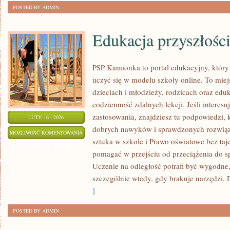
POSTED BY ADMIN
Edukacja przyszłośc
PSP Kamionka to portal edukacyjny, który 
uczyć się w modelu szkoły online. To miej
dzieciach i młodzieży, rodzicach oraz edu
codzienność zdalnych lekcji. Jeśli interesu
zastosowania, znajdziesz tu podpowiedzi, 
LUTY - 6 - 2026
dobrych nawyków i sprawdzonych rozwiąza
EDUKACJA
MOŻLIWOŚĆ KOMENTOWANIA
sztuka w szkole i Prawo oświatowe bez taje
PRZYSZŁOŚCI
ZOSTAŁA WYŁĄCZONA
pomagać w przejściu od przeciążenia do s
Uczenie na odległość potrafi być wygodne
szczególnie wtedy, gdy brakuje narzędzi. 
]
POSTED BY ADMIN