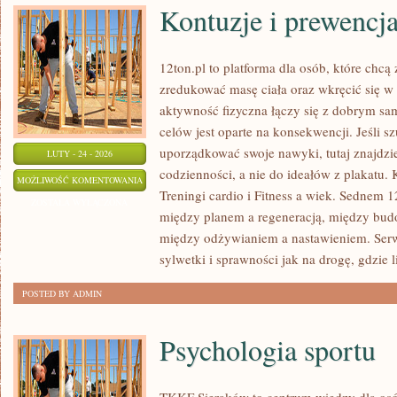
Kontuzje i prewencj
12ton.pl to platforma dla osób, które chc
zredukować masę ciała oraz wkręcić się w 
aktywność fizyczna łączy się z dobrym sa
celów jest oparte na konsekwencji. Jeśli 
uporządkować swoje nawyki, tutaj znajdzi
LUTY - 24 - 2026
codzienności, a nie do ideałów z plakatu. 
KONTUZJE
MOŻLIWOŚĆ KOMENTOWANIA
Treningi cardio i Fitness a wiek. Sednem 1
I
ZOSTAŁA WYŁĄCZONA
między planem a regeneracją, między bud
PREWENCJA
między odżywianiem a nastawieniem. Ser
sylwetki i sprawności jak na drogę, gdzie l
POSTED BY ADMIN
Psychologia sportu