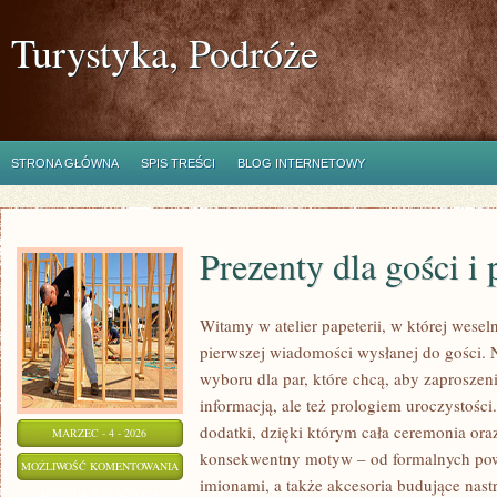
Turystyka, Podróże
STRONA GŁÓWNA
SPIS TREŚCI
BLOG INTERNETOWY
Prezenty dla gości i
Witamy w atelier papeterii, w której wesel
pierwszej wiadomości wysłanej do gości. N
wyboru dla par, które chcą, aby zaproszeni
informacją, ale też prologiem uroczystości
dodatki, dzięki którym cała ceremonia ora
MARZEC - 4 - 2026
konsekwentny motyw – od formalnych pow
PREZENTY
MOŻLIWOŚĆ KOMENTOWANIA
imionami, a także akcesoria budujące nast
DLA
ZOSTAŁA WYŁĄCZONA