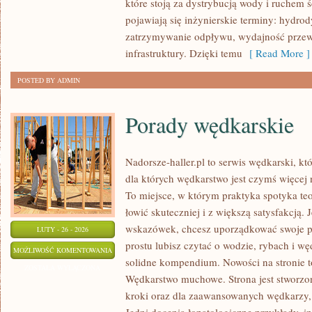
które stoją za dystrybucją wody i ruchem
HYBRYDOWE
pojawiają się inżynierskie terminy: hydro
zatrzymywanie odpływu, wydajność przew
infrastruktury. Dzięki temu
[ Read More ]
POSTED BY ADMIN
Porady wędkarskie
Nadorsze-haller.pl to serwis wędkarski, kt
dla których wędkarstwo jest czymś więce
To miejsce, w którym praktyka spotyka te
łowić skuteczniej i z większą satysfakcją. 
wskazówek, chcesz uporządkować swoje po
LUTY - 26 - 2026
prostu lubisz czytać o wodzie, rybach i wę
PORADY
MOŻLIWOŚĆ KOMENTOWANIA
solidne kompendium. Nowości na stronie t
WĘDKARSKIE
ZOSTAŁA WYŁĄCZONA
Wędkarstwo muchowe. Strona jest stworzon
kroki oraz dla zaawansowanych wędkarzy, 