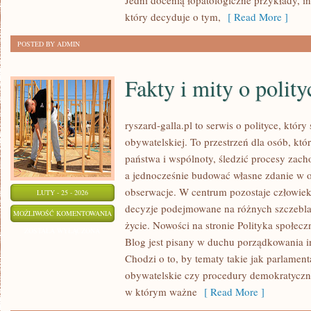
Jedni docenią łopatologiczne przykłady, i
który decyduje o tym,
[ Read More ]
POSTED BY ADMIN
Fakty i mity o polity
ryszard-galla.pl to serwis o polityce, który
obywatelskiej. To przestrzeń dla osób, kt
państwa i wspólnoty, śledzić procesy zach
a jednocześnie budować własne zdanie w o
obserwacje. W centrum pozostaje człowiek 
LUTY - 25 - 2026
decyzje podejmowane na różnych szczeblac
FAKTY
MOŻLIWOŚĆ KOMENTOWANIA
życie. Nowości na stronie Polityka społecz
I
ZOSTAŁA WYŁĄCZONA
Blog jest pisany w duchu porządkowania in
MITY
Chodzi o to, by tematy takie jak parlame
O
obywatelskie czy procedury demokratyczne 
POLITYCE
w którym ważne
[ Read More ]