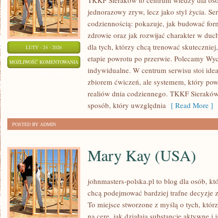
TKKF Sieraków to centrum wiedzy dla osób,
jednorazowy zryw, lecz jako styl życia. Se
codziennością: pokazuje, jak budować for
zdrowie oraz jak rozwijać charakter w du
dla tych, którzy chcą trenować skuteczniej,
LUTY - 24 - 2026
etapie powrotu po przerwie. Polecamy Wyc
PSYCHOLOGIA
MOŻLIWOŚĆ KOMENTOWANIA
indywidualne. W centrum serwisu stoi idea, 
SPORTU
ZOSTAŁA WYŁĄCZONA
zbiorem ćwiczeń, ale systemem, który po
realiów dnia codziennego. TKKF Sierakó
sposób, który uwzględnia
[ Read More ]
POSTED BY ADMIN
Mary Kay (USA)
johnmasters-polska.pl to blog dla osób, kt
chcą podejmować bardziej trafne decyzje 
To miejsce stworzone z myślą o tych, którz
na cerę, jak działają substancje aktywne i