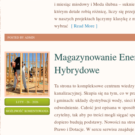
i miesiąc miodowy i Moda ślubna – suknie 
GOŚCI
którym detale robią różnicę, liczy się prz
I
w naszych projektach łączymy klasykę z
PODZIĘKOWANIA
wybrać
[ Read More ]
POSTED BY ADMIN
Magazynowanie Ener
Hybrydowe
Ta strona to kompleksowe centrum wiedzy 
kanalizacyjnej. Skupia się na tym, co w pr
i gminach: układy dystrybucji wody, sieci k
LUTY - 26 - 2026
odwodnienie. Całość jest opisana w sposób
MAGAZYNOWANIE
MOŻLIWOŚĆ KOMENTOWANIA
czytelny, tak aby po treści mogli sięgać spe
ENERGII
ZOSTAŁA WYŁĄCZONA
dopiero budują podstawy. Nowości na stron
I
Prawo i Dotacje. W sercu serwisu znajduje 
SYSTEMY