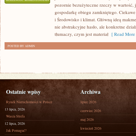
pozornie bezużyteczne rzeczy w wartość, 
ZOSTAŁA WYŁĄCZONA
gospodarkę obiegu zamkniętego. Ciekawe ka
i Środowisko i klimat. Główną ideą makmetal
nie abstrakcyjne hasło, ale konkretne dzia
tłumaczy, czym jest materiał
[ Read More 
POSTED BY ADMIN
Ostatnie wpisy
Archiwa
Rynek Nieruchomości w Polsce
lipiec 2026
13 lipca, 2026
czerwiec 2026
Wasza Strefa
maj 2026
12 lipca, 2026
kwiecień 2026
Jak Pomagać?