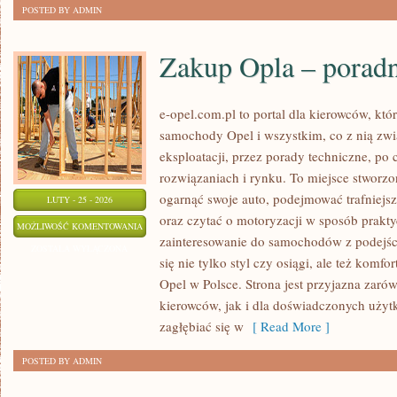
POSTED BY ADMIN
Zakup Opla – porad
e-opel.com.pl to portal dla kierowców, któ
samochody Opel i wszystkim, co z nią zwi
eksploatacji, przez porady techniczne, po
rozwiązaniach i rynku. To miejsce stworzo
ogarnąć swoje auto, podejmować trafniejs
LUTY - 25 - 2026
oraz czytać o motoryzacji w sposób prakty
ZAKUP
MOŻLIWOŚĆ KOMENTOWANIA
zainteresowanie do samochodów z podejści
OPLA
ZOSTAŁA WYŁĄCZONA
się nie tylko styl czy osiągi, ale też komf
–
Opel w Polsce. Strona jest przyjazna zaró
PORADNIK
kierowców, jak i dla doświadczonych użyt
zagłębiać się w
[ Read More ]
POSTED BY ADMIN