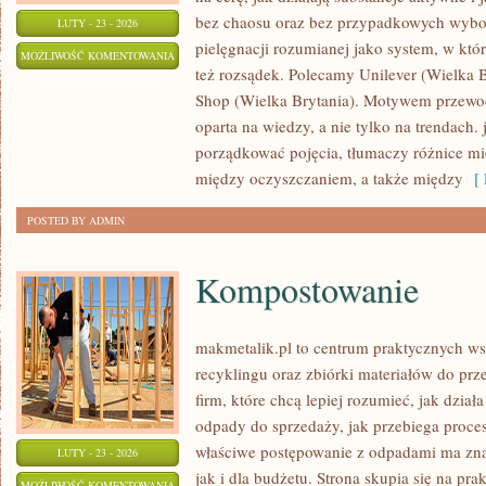
bez chaosu oraz bez przypadkowych wybor
LUTY - 23 - 2026
pielęgnacji rozumianej jako system, w któ
MARY
MOŻLIWOŚĆ KOMENTOWANIA
też rozsądek. Polecamy Unilever (Wielka 
KAY
ZOSTAŁA WYŁĄCZONA
Shop (Wielka Brytania). Motywem przewod
(USA)
oparta na wiedzy, a nie tylko na trendach
porządkować pojęcia, tłumaczy różnice m
między oczyszczaniem, a także między
[ 
POSTED BY ADMIN
Kompostowanie
makmetalik.pl to centrum praktycznych 
recyklingu oraz zbiórki materiałów do prze
firm, które chcą lepiej rozumieć, jak dzia
odpady do sprzedaży, jak przebiega proces
właściwe postępowanie z odpadami ma zna
LUTY - 23 - 2026
jak i dla budżetu. Strona skupia się na pra
KOMPOSTOWANIE
MOŻLIWOŚĆ KOMENTOWANIA