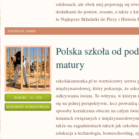
odsłonach, ale obok niej pojawiają się ró
PIZZE
dodatkami do potraw, sosami, a także z kuli
to Najlepsze Składniki do Pizzy i Historia 
POSTED BY ADMIN
Polska szkoła od po
matury
szkolakamionka.pl to wartościowy serwis 
międzynarodowej, który pokazuje, że szko
odkrywania świata. To witryna, w którym 
MARZEC - 10 - 2026
się na jednej perspektywie, lecz prowadzą
POLSKA
MOŻLIWOŚĆ KOMENTOWANIA
sposoby kształcenia obecne na całym świec
SZKOŁA
ZOSTAŁA WYŁĄCZONA
tematach związanych z międzynarodowymi
OD
także na zagadnieniach takich jak szkoln
PODSTAWÓWKI
edukacja a technologia, homeschooling, s
DO