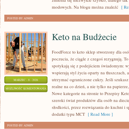
zmienia się niezwykle szybko, dlatego tak
modowych. Na blogu można znaleźć
[ Re
POSTED BY ADMIN
Keto na Budżecie
FoodForce to keto sklep stworzony dla osó
poczucia, że ciągle z czegoś rezygnują. T
spotykają się z podejściem świadomym: wy
wspierają styl życia oparty na tłuszczach,
utrzymać ograniczone cukry. Jeśli szukasz p
MARZEC - 8 - 2026
realne na co dzień, a nie tylko na papierze,
KETO
MOŻLIWOŚĆ KOMENTOWANIA
Nowe kategorie na stronie to Przepisy Ket
NA
ZOSTAŁA WYŁĄCZONA
szeroki świat produktów dla osób na dieci
BUDŻECIE
słodkości, przez rozwiązania do kuchni i s
dodatki typu MCT
[ Read More ]
POSTED BY ADMIN