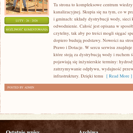
Ta strona to kompleksowe centrum wiedzy 
kanalizacyjnej. Skupia się na tym, co w pr
i gminach: układy dystrybucji wody, sieci k
LUTY - 26 - 2026
odwodnienie. Całość jest opisana w sposób
MAGAZYNOWANIE
MOŻLIWOŚĆ KOMENTOWANIA
czytelny, tak aby po treści mogli sięgać spe
ENERGII
ZOSTAŁA WYŁĄCZONA
dopiero budują podstawy. Nowości na stron
I
Prawo i Dotacje. W sercu serwisu znajduje 
SYSTEMY
które stoją za dystrybucją wody i ruchem
HYBRYDOWE
pojawiają się inżynierskie terminy: hydro
zatrzymywanie odpływu, wydajność przew
infrastruktury. Dzięki temu
[ Read More ]
POSTED BY ADMIN
Ostatnie wpisy
Archiwa