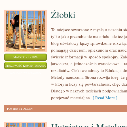
Źłobki
To miejsce stworzone z myślą o uczeniu si
tylko jako przerabianie materiału, ale też
blog oświatowy łączy sprawdzone rozwiąz
pomagają dzieciom, opiekunom oraz naucz
świecie informacji w sposób spokojny. Za
MARZEC - 8 - 2026
łatwiejsza, a jednocześnie wartościowa – t
ŹŁOBKI
MOŻLIWOŚĆ KOMENTOWANIA
rezultatów. Ciekawe adresy to Edukacja d
ZOSTAŁA WYŁĄCZONA
Metody nauczania Strona rozwija ideę, że 
w którym liczy się powtarzalność, chęć dzi
Dlatego w naszych treściach podpowiadamy
porcjować materiał na
[ Read More ]
POSTED BY ADMIN
Hutnictwo i Metalur