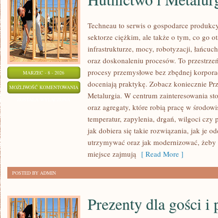
Techneau to serwis o gospodarce produkcy
sektorze ciężkim, ale także o tym, co go o
infrastrukturze, mocy, robotyzacji, łańcu
oraz doskonaleniu procesów. To przestrzeń
procesy przemysłowe bez zbędnej korporac
MARZEC - 8 - 2026
doceniają praktykę. Zobacz koniecznie Pr
HUTNICTWO
MOŻLIWOŚĆ KOMENTOWANIA
Metalurgia. W centrum zainteresowania st
I
ZOSTAŁA WYŁĄCZONA
oraz agregaty, które robią pracę w środo
METALURGIA
temperatur, zapylenia, drgań, wilgoci czy 
jak dobiera się takie rozwiązania, jak je o
utrzymywać oraz jak modernizować, żeby 
miejsce zajmują
[ Read More ]
POSTED BY ADMIN
Prezenty dla gości i