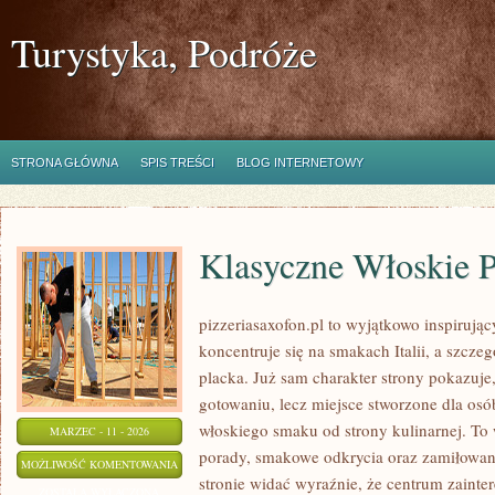
Turystyka, Podróże
STRONA GŁÓWNA
SPIS TREŚCI
BLOG INTERNETOWY
Klasyczne Włoskie P
pizzeriasaxofon.pl to wyjątkowo inspirując
koncentruje się na smakach Italii, a szcze
placka. Już sam charakter strony pokazuje, 
gotowaniu, lecz miejsce stworzone dla osó
włoskiego smaku od strony kulinarnej. To w
MARZEC - 11 - 2026
porady, smakowe odkrycia oraz zamiłowani
KLASYCZNE
MOŻLIWOŚĆ KOMENTOWANIA
stronie widać wyraźnie, że centrum zainte
WŁOSKIE
ZOSTAŁA WYŁĄCZONA