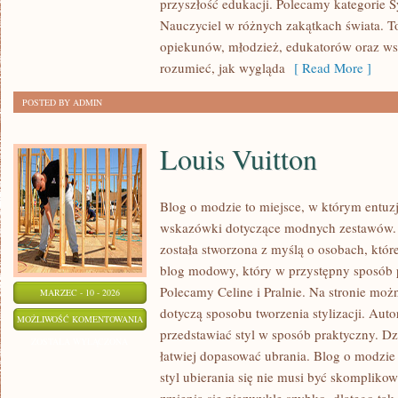
przyszłość edukacji. Polecamy kategorie S
MATURY
Nauczyciel w różnych zakątkach świata. To
opiekunów, młodzież, edukatorów oraz wszy
rozumieć, jak wygląda
[ Read More ]
POSTED BY ADMIN
Louis Vuitton
Blog o modzie to miejsce, w którym entuz
wskazówki dotyczące modnych zestawów. S
została stworzona z myślą o osobach, któr
blog modowy, który w przystępny sposób p
Polecamy Celine i Pralnie. Na stronie moż
MARZEC - 10 - 2026
dotyczą sposobu tworzenia stylizacji. Autor
LOUIS
MOŻLIWOŚĆ KOMENTOWANIA
przedstawiać styl w sposób praktyczny. D
VUITTON
ZOSTAŁA WYŁĄCZONA
łatwiej dopasować ubrania. Blog o modzie 
styl ubierania się nie musi być skomplik