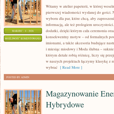
Witamy w atelier papeterii, w której wesel
pierwszej wiadomości wysłanej do gości. N
wyboru dla par, które chcą, aby zaproszeni
informacją, ale też prologiem uroczystości
dodatki, dzięki którym cała ceremonia ora
MARZEC - 4 - 2026
konsekwentny motyw – od formalnych pow
PREZENTY
MOŻLIWOŚĆ KOMENTOWANIA
imionami, a także akcesoria budujące nast
DLA
ZOSTAŁA WYŁĄCZONA
i miesiąc miodowy i Moda ślubna – suknie 
GOŚCI
którym detale robią różnicę, liczy się prz
I
w naszych projektach łączymy klasykę z
PODZIĘKOWANIA
wybrać
[ Read More ]
POSTED BY ADMIN
Magazynowanie Ener
Hybrydowe