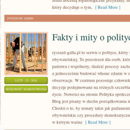
Jedni docenią łopatologiczne przykłady, i
który decyduje o tym,
[ Read More ]
POSTED BY ADMIN
Fakty i mity o polity
ryszard-galla.pl to serwis o polityce, który
obywatelskiej. To przestrzeń dla osób, kt
państwa i wspólnoty, śledzić procesy zach
a jednocześnie budować własne zdanie w o
obserwacje. W centrum pozostaje człowiek 
LUTY - 25 - 2026
decyzje podejmowane na różnych szczeblac
FAKTY
MOŻLIWOŚĆ KOMENTOWANIA
życie. Nowości na stronie Polityka społecz
I
ZOSTAŁA WYŁĄCZONA
Blog jest pisany w duchu porządkowania in
MITY
Chodzi o to, by tematy takie jak parlame
O
obywatelskie czy procedury demokratyczne 
POLITYCE
w którym ważne
[ Read More ]