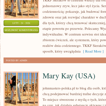
TKKF Sieraków to centrum wiedzy dla osób,
jednorazowy zryw, lecz jako styl życia. Se
codziennością: pokazuje, jak budować for
zdrowie oraz jak rozwijać charakter w du
dla tych, którzy chcą trenować skuteczniej,
LUTY - 24 - 2026
etapie powrotu po przerwie. Polecamy Wyc
PSYCHOLOGIA
MOŻLIWOŚĆ KOMENTOWANIA
indywidualne. W centrum serwisu stoi idea, 
SPORTU
ZOSTAŁA WYŁĄCZONA
zbiorem ćwiczeń, ale systemem, który po
realiów dnia codziennego. TKKF Sierakó
sposób, który uwzględnia
[ Read More ]
POSTED BY ADMIN
Mary Kay (USA)
johnmasters-polska.pl to blog dla osób, kt
chcą podejmować bardziej trafne decyzje 
To miejsce stworzone z myślą o tych, którz
na cerę, jak działają substancje aktywne i