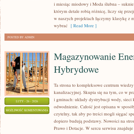
i miesiąc miodowy i Moda ślubna – suknie 
GOŚCI
którym detale robią różnicę, liczy się prz
I
w naszych projektach łączymy klasykę z
PODZIĘKOWANIA
wybrać
[ Read More ]
POSTED BY ADMIN
Magazynowanie Ener
Hybrydowe
Ta strona to kompleksowe centrum wiedzy 
kanalizacyjnej. Skupia się na tym, co w pr
i gminach: układy dystrybucji wody, sieci k
LUTY - 26 - 2026
odwodnienie. Całość jest opisana w sposób
MAGAZYNOWANIE
MOŻLIWOŚĆ KOMENTOWANIA
czytelny, tak aby po treści mogli sięgać spe
ENERGII
ZOSTAŁA WYŁĄCZONA
dopiero budują podstawy. Nowości na stron
I
Prawo i Dotacje. W sercu serwisu znajduje 
SYSTEMY