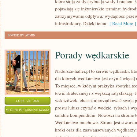
które stoją za dystrybucją wody i ruchem
HYBRYDOWE
pojawiają się inżynierskie terminy: hydro
zatrzymywanie odpływu, wydajność przew
infrastruktury. Dzięki temu
[ Read More ]
POSTED BY ADMIN
Porady wędkarskie
Nadorsze-haller.pl to serwis wędkarski, kt
dla których wędkarstwo jest czymś więce
To miejsce, w którym praktyka spotyka te
łowić skuteczniej i z większą satysfakcją. 
wskazówek, chcesz uporządkować swoje po
LUTY - 26 - 2026
prostu lubisz czytać o wodzie, rybach i wę
PORADY
MOŻLIWOŚĆ KOMENTOWANIA
solidne kompendium. Nowości na stronie t
WĘDKARSKIE
ZOSTAŁA WYŁĄCZONA
Wędkarstwo muchowe. Strona jest stworzon
kroki oraz dla zaawansowanych wędkarzy, 