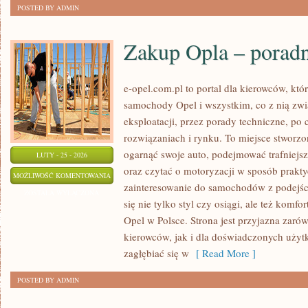
POSTED BY ADMIN
Zakup Opla – porad
e-opel.com.pl to portal dla kierowców, któ
samochody Opel i wszystkim, co z nią zwi
eksploatacji, przez porady techniczne, po
rozwiązaniach i rynku. To miejsce stworzo
ogarnąć swoje auto, podejmować trafniejs
LUTY - 25 - 2026
oraz czytać o motoryzacji w sposób prakty
ZAKUP
MOŻLIWOŚĆ KOMENTOWANIA
zainteresowanie do samochodów z podejści
OPLA
ZOSTAŁA WYŁĄCZONA
się nie tylko styl czy osiągi, ale też komf
–
Opel w Polsce. Strona jest przyjazna zaró
PORADNIK
kierowców, jak i dla doświadczonych użyt
zagłębiać się w
[ Read More ]
POSTED BY ADMIN