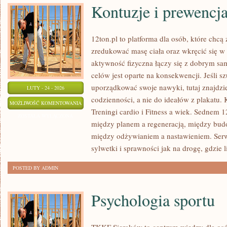
Kontuzje i prewencj
12ton.pl to platforma dla osób, które chc
zredukować masę ciała oraz wkręcić się w 
aktywność fizyczna łączy się z dobrym sa
celów jest oparte na konsekwencji. Jeśli 
uporządkować swoje nawyki, tutaj znajdzi
LUTY - 24 - 2026
codzienności, a nie do ideałów z plakatu. 
KONTUZJE
MOŻLIWOŚĆ KOMENTOWANIA
Treningi cardio i Fitness a wiek. Sednem 1
I
ZOSTAŁA WYŁĄCZONA
między planem a regeneracją, między bud
PREWENCJA
między odżywianiem a nastawieniem. Ser
sylwetki i sprawności jak na drogę, gdzie l
POSTED BY ADMIN
Psychologia sportu