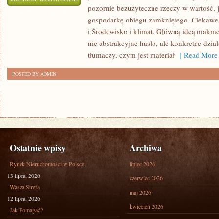
pozornie bezużyteczne rzeczy w wartość, 
ZOSTAŁA WYŁĄCZONA
gospodarkę obiegu zamkniętego. Ciekawe ka
i Środowisko i klimat. Główną ideą makmetal
nie abstrakcyjne hasło, ale konkretne dzia
tłumaczy, czym jest materiał
[ Read More 
POSTED BY ADMIN
Ostatnie wpisy
Archiwa
Rynek Nieruchomości w Polsce
lipiec 2026
13 lipca, 2026
czerwiec 2026
Wasza Strefa
maj 2026
12 lipca, 2026
kwiecień 2026
Jak Pomagać?