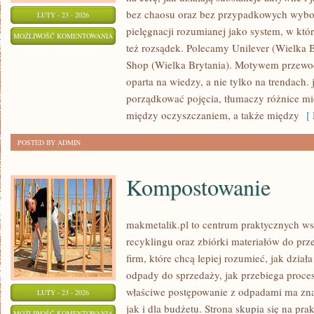
bez chaosu oraz bez przypadkowych wybor
LUTY - 23 - 2026
pielęgnacji rozumianej jako system, w któ
MARY
MOŻLIWOŚĆ KOMENTOWANIA
też rozsądek. Polecamy Unilever (Wielka 
KAY
ZOSTAŁA WYŁĄCZONA
Shop (Wielka Brytania). Motywem przewod
(USA)
oparta na wiedzy, a nie tylko na trendach
porządkować pojęcia, tłumaczy różnice m
między oczyszczaniem, a także między
[ 
POSTED BY ADMIN
Kompostowanie
makmetalik.pl to centrum praktycznych 
recyklingu oraz zbiórki materiałów do prze
firm, które chcą lepiej rozumieć, jak dzia
odpady do sprzedaży, jak przebiega proces
właściwe postępowanie z odpadami ma zna
LUTY - 23 - 2026
jak i dla budżetu. Strona skupia się na pra
KOMPOSTOWANIE
MOŻLIWOŚĆ KOMENTOWANIA