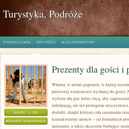
Turystyka, Podróże
STRONA GŁÓWNA
SPIS TREŚCI
BLOG INTERNETOWY
Prezenty dla gości i
Witamy w atelier papeterii, w której wesel
pierwszej wiadomości wysłanej do gości. N
wyboru dla par, które chcą, aby zaproszeni
informacją, ale też prologiem uroczystości
dodatki, dzięki którym cała ceremonia ora
MARZEC - 4 - 2026
konsekwentny motyw – od formalnych pow
PREZENTY
MOŻLIWOŚĆ KOMENTOWANIA
imionami, a także akcesoria budujące nast
DLA
ZOSTAŁA WYŁĄCZONA