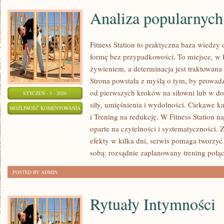
Analiza popularnych
Fitness Station to praktyczna baza wiedzy 
formę bez przypadkowości. To miejsce, w k
żywieniem, a determinacja jest traktowana
Strona powstała z myślą o tym, by prowad
od pierwszych kroków na siłowni lub w 
STYCZEŃ - 3 - 2026
siły, umięśnienia i wydolności. Ciekawe k
ANALIZA
MOŻLIWOŚĆ KOMENTOWANIA
i Trening na redukcję. W Fitness Station na
POPULARNYCH
ZOSTAŁA WYŁĄCZONA
oparte na czytelności i systematyczności.
DIET
efekty w kilka dni, serwis pomaga tworzy
sobą: rozsądnie zaplanowany trening połą
POSTED BY ADMIN
Rytuały Intymności