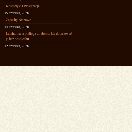
Kosmetyki i Pielęgnacja
15 czerwca, 2026
Zapachy Niszowe
14 czerwca, 2026
Laminowana podłoga do domu: jak dopasować
ją bez pośpiechu
12 czerwca, 2026