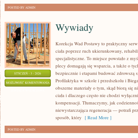
POSTED BY ADMIN
Wywiady
Korekcja Wad Postawy to praktyczny serwi
ciała poprzez ruch ukierunkowany, rehabili
specjalistyczne. To miejsce powstało z myś
plecy domagają się wsparcia, a także o tyc
bezpiecznie i etapami budować zdrowszą s
STYCZEŃ - 3 - 2026
Profilaktyka w szkole i przedszkolu i Biega
WYWIADY
MOŻLIWOŚĆ KOMENTOWANIA
obszerne materiały o tym, skąd biorą się 
ZOSTAŁA WYŁĄCZONA
ciała i dlaczego często nie chodzi wyłączni
kompensacji. Tłumaczymy, jak codzienność
niewystarczająca regeneracja — potrafi p
sposób, który
[ Read More ]
POSTED BY ADMIN