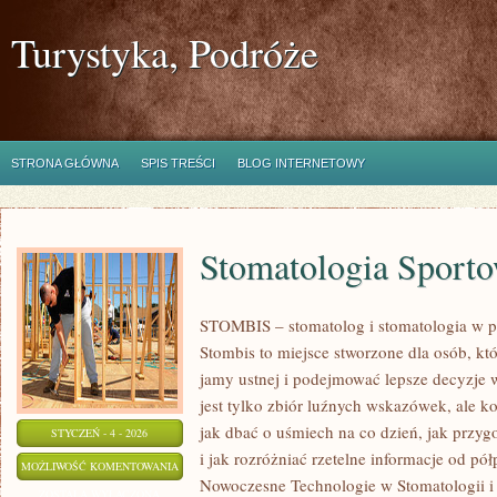
Turystyka, Podróże
STRONA GŁÓWNA
SPIS TREŚCI
BLOG INTERNETOWY
Stomatologia Sport
STOMBIS – stomatolog i stomatologia w p
Stombis to miejsce stworzone dla osób, kt
jamy ustnej i podejmować lepsze decyzje w
jest tylko zbiór luźnych wskazówek, ale 
jak dbać o uśmiech na co dzień, jak przyg
STYCZEŃ - 4 - 2026
i jak rozróżniać rzetelne informacje od pó
STOMATOLOGIA
MOŻLIWOŚĆ KOMENTOWANIA
Nowoczesne Technologie w Stomatologii i
SPORTOWA
ZOSTAŁA WYŁĄCZONA