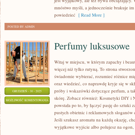
jest wyjątkowy, ale też bywa obciążający.
SAVE-
mnóstwo myśli, a jednocześnie brakuje im 
THE-
powiedzieć
[ Read More ]
DATE
POSTED BY ADMIN
Perfumy luksusowe
Witaj w miejscu, w którym zapachy i beaut
więcej niż tylko rutyną. To strona stworzo
świadomie wybierać, rozumieć różnice m
oraz wiedzieć, co naprawdę kryje się w skł
próby i wskazówki dotyczące perfum, a ta
GRUDZIEŃ - 30 - 2025
skórę. Zobacz również: Kosmetyki DIY i N
PERFUMY
MOŻLIWOŚĆ KOMENTOWANIA
powstała po to, by łączyć pasję do sztuki 
LUKSUSOWE
ZOSTAŁA WYŁĄCZONA
pustych obietnic i reklamowych sloganów d
Jeśli szukasz aromatu na każdą okazję, ch
wyjątkowe wyjście albo polujesz na ogon, 