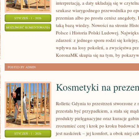
interpretacją, a daty układają się w czyteln
szukasz wiarygodnego przewodnika po epo
przemian albo po prostu cenisz anegdoty
STYCZEŃ - 1 - 2026
taką bazą wiedzy. Nowości na stronie His
HISTORIA
MOŻLIWOŚĆ KOMENTOWANIA
Polsce i Historia Polski Ludowej. Największą
POLSKICH
ZOSTAŁA WYŁĄCZONA
zdarzeń: z jednego sporu rodzi się kolejn
MIAST
wpływa na losy pokoleń, a zwycięstwa prze
KoronaMK skupia się na tym, by pokazywa
POSTED BY ADMIN
Kosmetyki na prezen
Rolletic Gdynia to przestrzeń stworzone z 
przestała być przypadkiem, a stała się mądr
produkty pielęgnacyjne oraz kuracje gabi
zrozumieć cerę i krok po kroku budować 
jest naskórek – jej komfort, a obok niej cz
STYCZEŃ - 1 - 2026