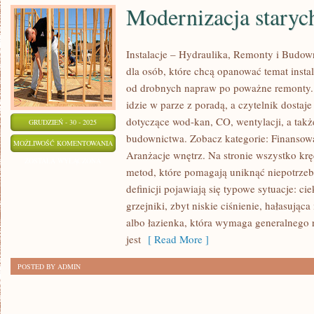
Modernizacja stary
Instalacje – Hydraulika, Remonty i Budow
dla osób, które chcą opanować temat insta
od drobnych napraw po poważne remonty. 
idzie w parze z poradą, a czytelnik dosta
dotyczące wod-kan, CO, wentylacji, a takż
GRUDZIEŃ - 30 - 2025
budownictwa. Zobacz kategorie: Finansow
MODERNIZACJA
MOŻLIWOŚĆ KOMENTOWANIA
Aranżacje wnętrz. Na stronie wszystko kr
STARYCH
ZOSTAŁA WYŁĄCZONA
metod, które pomagają uniknąć niepotrzeb
BUDYNKÓW
definicji pojawiają się typowe sytuacje: c
grzejniki, zbyt niskie ciśnienie, hałasująca
albo łazienka, która wymaga generalnego 
jest
[ Read More ]
POSTED BY ADMIN