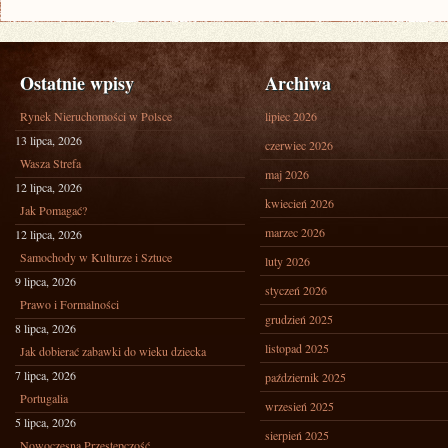
Ostatnie wpisy
Archiwa
Rynek Nieruchomości w Polsce
lipiec 2026
13 lipca, 2026
czerwiec 2026
Wasza Strefa
maj 2026
12 lipca, 2026
kwiecień 2026
Jak Pomagać?
marzec 2026
12 lipca, 2026
Samochody w Kulturze i Sztuce
luty 2026
9 lipca, 2026
styczeń 2026
Prawo i Formalności
grudzień 2025
8 lipca, 2026
listopad 2025
Jak dobierać zabawki do wieku dziecka
7 lipca, 2026
październik 2025
Portugalia
wrzesień 2025
5 lipca, 2026
sierpień 2025
Nowoczesna Przestępczość