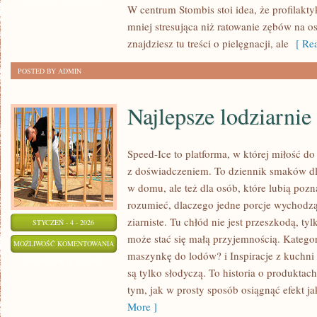
W centrum Stombis stoi idea, że profilaktyka
mniej stresująca niż ratowanie zębów na os
znajdziesz tu treści o pielęgnacji, ale
[ Rea
POSTED BY ADMIN
Najlepsze lodziarnie
Speed-Ice to platforma, w której miłość d
z doświadczeniem. To dziennik smaków dla
w domu, ale też dla osób, które lubią poz
rozumieć, dlaczego jedne porcje wychodz
ziarniste. Tu chłód nie jest przeszkodą, ty
STYCZEŃ - 4 - 2026
może stać się małą przyjemnością. Katego
NAJLEPSZE
MOŻLIWOŚĆ KOMENTOWANIA
maszynkę do lodów? i Inspiracje z kuchni 
LODZIARNIE
ZOSTAŁA WYŁĄCZONA
są tylko słodyczą. To historia o produktach
W
tym, jak w prosty sposób osiągnąć efekt jak
POLSCE
More ]