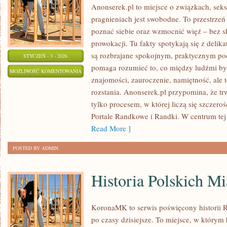
Anonserek.pl to miejsce o związkach, seksi
pragnieniach jest swobodne. To przestrzeń 
poznać siebie oraz wzmocnić więź – bez sk
prowokacji. Tu fakty spotykają się z delik
są rozbrajane spokojnym, praktycznym pod
STYCZEŃ - 3 - 2026
pomaga rozumieć to, co między ludźmi by
RYTUAŁY
MOŻLIWOŚĆ KOMENTOWANIA
znajomości, zauroczenie, namiętność, ale te
INTYMNOŚCI
ZOSTAŁA WYŁĄCZONA
rozstania. Anonserek.pl przypomina, że trw
tylko procesem, w której liczą się szczero
Portale Randkowe i Randki. W centrum tej 
Read More ]
POSTED BY ADMIN
Historia Polskich Mi
KoronaMK to serwis poświęcony historii R
po czasy dzisiejsze. To miejsce, w którym h