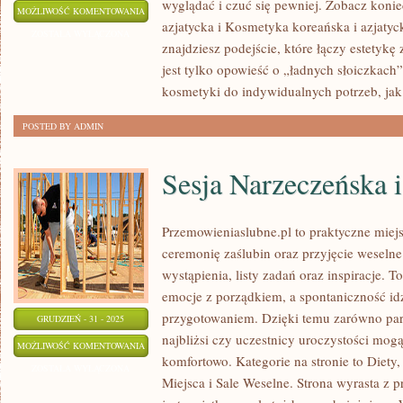
wyglądać i czuć się pewniej. Zobacz koni
KOSMETYKI
MOŻLIWOŚĆ KOMENTOWANIA
azjatycka i Kosmetyka koreańska i azjatyck
NA
ZOSTAŁA WYŁĄCZONA
znajdziesz podejście, które łączy estetykę
PREZENT
jest tylko opowieść o „ładnych słoiczkach”
kosmetyki do indywidualnych potrzeb, jak
POSTED BY ADMIN
Sesja Narzeczeńska 
Przemowieniaslubne.pl to praktyczne miejs
ceremonię zaślubin oraz przyjęcie weselne
wystąpienia, listy zadań oraz inspiracje. To
emocje z porządkiem, a spontaniczność id
przygotowaniem. Dzięki temu zarówno para
GRUDZIEŃ - 31 - 2025
najbliżsi czy uczestnicy uroczystości mogą
SESJA
MOŻLIWOŚĆ KOMENTOWANIA
komfortowo. Kategorie na stronie to Diety,
NARZECZEŃSKA
ZOSTAŁA WYŁĄCZONA
Miejsca i Sale Weselne. Strona wyrasta z p
I