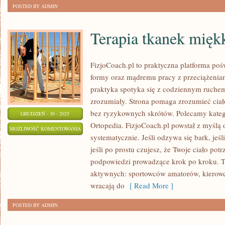
POSTED BY ADMIN
Terapia tkanek mięk
FizjoCoach.pl to praktyczna platforma poś
formy oraz mądremu pracy z przeciążeniam
praktyka spotyka się z codziennym ruchem,
zrozumiały. Strona pomaga zrozumieć ciał
bez ryzykownych skrótów. Polecamy katego
GRUDZIEŃ - 30 - 2025
Ortopedia. FizjoCoach.pl powstał z myślą 
TERAPIA
MOŻLIWOŚĆ KOMENTOWANIA
systematycznie. Jeśli odzywa się bark, jeśl
TKANEK
ZOSTAŁA WYŁĄCZONA
jeśli po prostu czujesz, że Twoje ciało pot
MIĘKKICH
podpowiedzi prowadzące krok po kroku. T
aktywnych: sportowców amatorów, kierowcó
wracają do
[ Read More ]
POSTED BY ADMIN