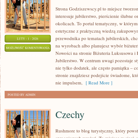
Strona Godziszewscy.pl to miejsce tworzon
interesuje jubilerstwo, pierścienie ślubne 
okolicach. To portal tematyczny, w którym
estetyczne z praktyczną wiedzą zakupowym
przewodnika po tematach jubilerskich, chc
LUTY - 1 - 2026
na wyrobach albo planujesz wybór biżuterii,
PORADY
MOŻLIWOŚĆ KOMENTOWANIA
Nowości na stronie Biżuteria Luksusowa i 
DLA
ZOSTAŁA WYŁĄCZONA
Jubilerstwo. W centrum uwagi pozostaje sty
KUPUJĄCYCH
nie tylko dodatek, ale często pamiątka – co
stronie znajdziesz podejście świadome, k
nie impulsem,
[ Read More ]
POSTED BY ADMIN
Czechy
Rushmore to blog turystyczny, który pows