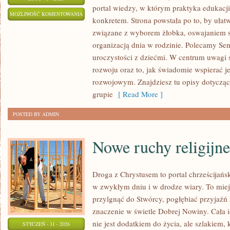
portal wiedzy, w którym praktyka edukacji
PRZYGOTOWANIE
MOŻLIWOŚĆ KOMENTOWANIA
konkretem. Strona powstała po to, by ułatw
DO
ZOSTAŁA WYŁĄCZONA
związane z wyborem żłobka, oswajaniem si
PRZEDSZKOLA
organizacją dnia w rodzinie. Polecamy Sen 
I
uroczystości z dziećmi. W centrum uwagi 
SZKOŁY
rozwoju oraz to, jak świadomie wspierać j
rozwojowym. Znajdziesz tu opisy dotyczą
grupie
[ Read More ]
POSTED BY ADMIN
Nowe ruchy religijne
Droga z Chrystusem to portal chrześcijań
w zwykłym dniu i w drodze wiary. To miejs
przylgnąć do Stwórcy, pogłębiać przyjaźń
znaczenie w świetle Dobrej Nowiny. Cała i
nie jest dodatkiem do życia, ale szlakiem,
STYCZEŃ - 31 - 2026