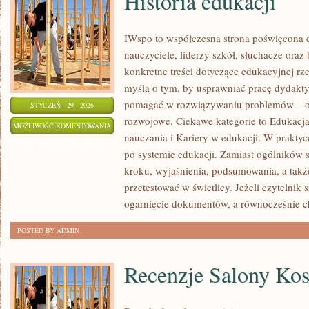
Historia edukacji
IWspo to współczesna strona poświęcona 
nauczyciele, liderzy szkół, słuchacze ora
konkretne treści dotyczące edukacyjnej rz
myślą o tym, by usprawniać pracę dydaktyc
pomagać w rozwiązywaniu problemów – o
STYCZEŃ - 29 - 2026
rozwojowe. Ciekawe kategorie to Edukacj
HISTORIA
MOŻLIWOŚĆ KOMENTOWANIA
nauczania i Kariery w edukacji. W praktyce
EDUKACJI
ZOSTAŁA WYŁĄCZONA
po systemie edukacji. Zamiast ogólników s
kroku, wyjaśnienia, podsumowania, a takż
przetestować w świetlicy. Jeżeli czytelni
ogarnięcie dokumentów, a równocześnie 
POSTED BY ADMIN
Recenzje Salony Ko