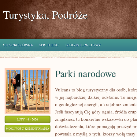
Turystyka, Podróże
STRONA GŁÓWNA
SPIS TREŚCI
BLOG INTERNETOWY
Parki narodowe
Vulcans to blog turystyczny dla osób, któ
w jej najbardziej dzikiej odsłonie. To miejs
o geologicznej energii, a krajobraz zmieni
Jeśli fascynują Cię góry ognia, źródła eru
znajdziesz tu konkretne wskazówki do plan
LUTY - 4 - 2026
doświadczenia, które pomagają przeżyć pr
PARKI
MOŻLIWOŚĆ KOMENTOWANIA
powstała z myślą o tych, którzy wolą trasy
NARODOWE
ZOSTAŁA WYŁĄCZONA