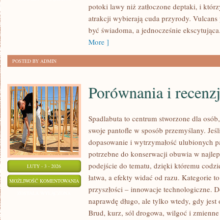
potoki lawy niż zatłoczone deptaki, i któ
atrakcji wybierają cuda przyrody. Vulcans
być świadoma, a jednocześnie ekscytująca. 
More ]
POSTED BY ADMIN
Porównania i recenz
Spadlabuta to centrum stworzone dla osób,
swoje pantofle w sposób przemyślany. Jeśli
dopasowanie i wytrzymałość ulubionych par
potrzebne do konserwacji obuwia w najle
podejście do tematu, dzięki któremu codzie
LUTY - 3 - 2026
łatwa, a efekty widać od razu. Kategorie to
PORÓWNANIA
MOŻLIWOŚĆ KOMENTOWANIA
przyszłości – innowacje technologiczne. D
I
ZOSTAŁA WYŁĄCZONA
naprawdę długo, ale tylko wtedy, gdy jes
RECENZJE
Brud, kurz, sól drogowa, wilgoć i zmienn