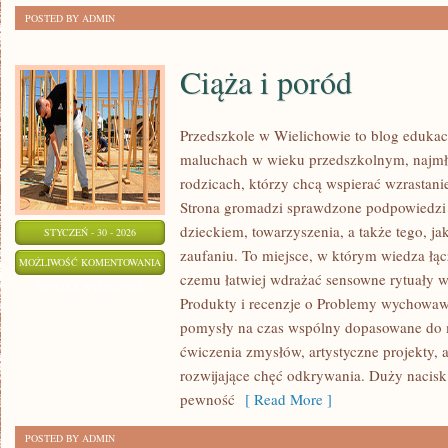
POSTED BY ADMIN
Ciąża i poród
Przedszkole w Wielichowie to blog edukac
maluchach w wieku przedszkolnym, najmł
rodzicach, którzy chcą wspierać wzrastan
Strona gromadzi sprawdzone podpowiedzi 
dzieckiem, towarzyszenia, a także tego, ja
STYCZEŃ - 30 - 2026
zaufaniu. To miejsce, w którym wiedza łąc
CIĄŻA
MOŻLIWOŚĆ KOMENTOWANIA
czemu łatwiej wdrażać sensowne rytuały 
I
ZOSTAŁA WYŁĄCZONA
Produkty i recenzje o Problemy wychowawc
PORÓD
pomysły na czas wspólny dopasowane do m
ćwiczenia zmysłów, artystyczne projekty, a
rozwijające chęć odkrywania. Duży nacisk
pewność
[ Read More ]
POSTED BY ADMIN