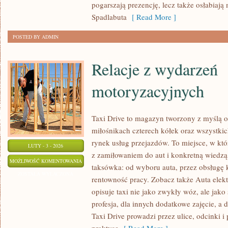
pogarszają prezencję, lecz także osłabiają 
Spadlabuta
[ Read More ]
POSTED BY ADMIN
Relacje z wydarzeń
motoryzacyjnych
Taxi Drive to magazyn tworzony z myślą o
miłośnikach czterech kółek oraz wszystkic
rynek usług przejazdów. To miejsce, w kt
LUTY - 3 - 2026
z zamiłowaniem do aut i konkretną wiedzą
RELACJE
MOŻLIWOŚĆ KOMENTOWANIA
taksówka: od wyboru auta, przez obsługę k
Z
ZOSTAŁA WYŁĄCZONA
rentowność pracy. Zobacz także Auta elekt
WYDARZEŃ
opisuje taxi nie jako zwykły wóz, ale jako
MOTORYZACYJNYCH
profesja, dla innych dodatkowe zajęcie, a 
Taxi Drive prowadzi przez ulice, odcinki i