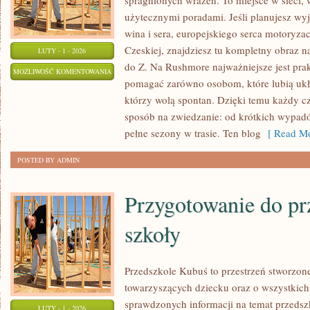
spragnionych wrażeń. To miejsce w sieci, w
użytecznymi poradami. Jeśli planujesz wyja
wina i sera, europejskiego serca motoryzacj
Czeskiej, znajdziesz tu kompletny obraz n
LUTY - 1 - 2026
do Z. Na Rushmore najważniejsze jest prak
CZECHY
MOŻLIWOŚĆ KOMENTOWANIA
pomagać zarówno osobom, które lubią ukł
ZOSTAŁA WYŁĄCZONA
którzy wolą spontan. Dzięki temu każdy c
sposób na zwiedzanie: od krótkich wypadó
pełne sezony w trasie. Ten blog
[ Read Mo
POSTED BY ADMIN
Przygotowanie do pr
szkoły
Przedszkole Kubuś to przestrzeń stworzon
towarzyszących dziecku oraz o wszystkich
sprawdzonych informacji na temat przedszk
LUTY - 1 - 2026