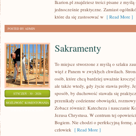
Ikarion.pl znajdziesz treści pisane z myślą
jednocześnie praktyczne. Zamiast ogólnik
które da się zastosować w
[ Read More ]
POSTED BY ADMIN
Sakramenty
To miejsce stworzone z myślą o szlaku zau
więź z Panem w zwykłych chwilach. Strona
osób, które chcą bardziej uważnie kroczyć 
ale także wtedy, gdy życie stawia próby. Je
sposób, by duchowość stawała się praktyczn
STYCZEŃ - 30 - 2026
przenikały codzienne obowiązki, rozmowy, 
SAKRAMENTY
MOŻLIWOŚĆ KOMENTOWANIA
Zobacz również: Katecheza i nauczanie Koś
ZOSTAŁA WYŁĄCZONA
Jezusa Chrystusa. W centrum tej opowieści
Bogiem. Nie chodzi o perfekcyjną formę, a
człowiek
[ Read More ]