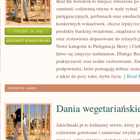
Beat the boredom to miejsce stworzone po 
zamienić codzienną rutynę w mały rytuał
pielęgnacyjnych, perfumach oraz emaliach
konkretnych wskazówek, chcesz lepiej roz
produkty bardziej świadomie, znajdziesz tu
STYCZEŃ - 28 - 2026
oraz zestawienia dopasowane do różnych p
RECENZJE
MOŻLIWOŚĆ KOMENTOWANIA
Nowe kategorie to Pielęgnacja Skóry i Cie
SALONY
ZOSTAŁA WYŁĄCZONA
łatwo się zmęczyć nadmiarem. Dlatego Bea
KOSMETYCZNE
praktyczność oraz realne zastosowanie. Zam
podpowiedzi, które pomagają dobrać zesta
a także do pory roku, trybu życia
[ Read M
POSTED BY ADMIN
Dania wegetariański
JakieSmaki.pl to kulinarny serwis, który p
codzienne gotowanie i zamieniać zwykłe 
miejsce, gdzie przepisy spotykają się z w