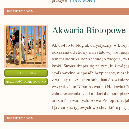
praktyce
[ Read More ]
POSTED BY ADMIN
Akwaria Biotopowe
Akwa-Pro to blog akwarystyczny, w który
pokazana od strony warsztatowej. To miejs
temat zbiornika bez zbędnego zadęcia, za
kroki. Strona skupia się na tym, byś móg
słodkowodne w sposób bezpieczny, niezależ
LUTY - 2 - 2026
zera, czy masz już za sobą lata doświadcz
AKWARIA
MOŻLIWOŚĆ KOMENTOWANIA
wszystkich to Nano Akwaria i Hodowla i
BIOTOPOWE
ZOSTAŁA WYŁĄCZONA
zainteresowania jest komfort dla podopiec
oraz roślin wodnych. Akwa-Pro opisuje, j
i jak unikać typowych wpadek, które psują 
POSTED BY ADMIN