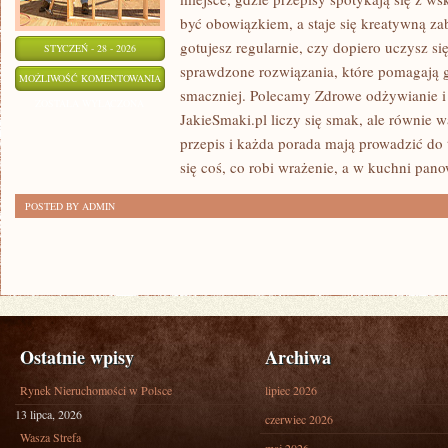
być obowiązkiem, a staje się kreatywną za
gotujesz regularnie, czy dopiero uczysz si
STYCZEŃ - 28 - 2026
sprawdzone rozwiązania, które pomagają go
DANIA
MOŻLIWOŚĆ KOMENTOWANIA
smaczniej. Polecamy Zdrowe odżywianie 
WEGETARIAŃSKIE
ZOSTAŁA WYŁĄCZONA
JakieSmaki.pl liczy się smak, ale równie 
I
przepis i każda porada mają prowadzić do 
WEGAŃSKIE
się coś, co robi wrażenie, a w kuchni pan
POSTED BY ADMIN
Ostatnie wpisy
Archiwa
Rynek Nieruchomości w Polsce
lipiec 2026
13 lipca, 2026
czerwiec 2026
Wasza Strefa