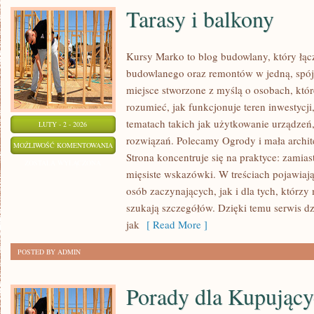
Tarasy i balkony
Kursy Marko to blog budowlany, który łąc
budowlanego oraz remontów w jedną, spój
miejsce stworzone z myślą o osobach, któr
rozumieć, jak funkcjonuje teren inwestycj
tematach takich jak użytkowanie urządzeń
LUTY - 2 - 2026
rozwiązań. Polecamy Ogrody i mała architek
TARASY
MOŻLIWOŚĆ KOMENTOWANIA
Strona koncentruje się na praktyce: zamias
I
ZOSTAŁA WYŁĄCZONA
mięsiste wskazówki. W treściach pojawiają
BALKONY
osób zaczynających, jak i dla tych, którzy
szukają szczegółów. Dzięki temu serwis d
jak
[ Read More ]
POSTED BY ADMIN
Porady dla Kupując