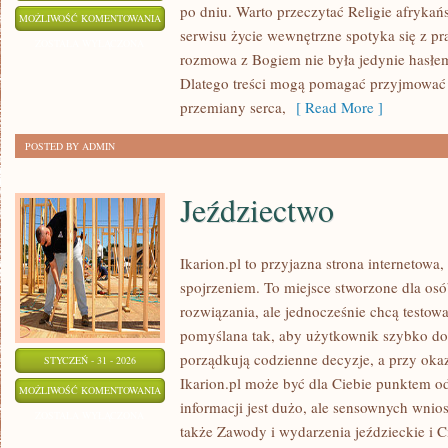
po dniu. Warto przeczytać Religie afrykań
NOWE
MOŻLIWOŚĆ KOMENTOWANIA
serwisu życie wewnętrzne spotyka się z pr
RUCHY
ZOSTAŁA WYŁĄCZONA
rozmowa z Bogiem nie była jedynie hasłe
RELIGIJNE
Dlatego treści mogą pomagać przyjmować 
przemiany serca,
[ Read More ]
POSTED BY ADMIN
Jeździectwo
Ikarion.pl to przyjazna strona internetowa
spojrzeniem. To miejsce stworzone dla osó
rozwiązania, ale jednocześnie chcą testow
pomyślana tak, aby użytkownik szybko doci
porządkują codzienne decyzje, a przy okaz
STYCZEŃ - 31 - 2026
Ikarion.pl może być dla Ciebie punktem o
JEŹDZIECTWO
MOŻLIWOŚĆ KOMENTOWANIA
informacji jest dużo, ale sensownych wnio
ZOSTAŁA WYŁĄCZONA
także Zawody i wydarzenia jeździeckie i 