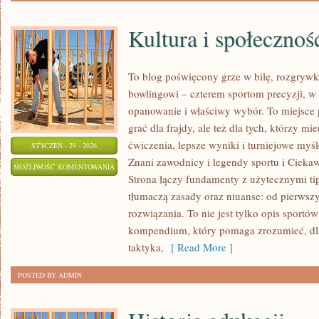
Kultura i społeczno
To blog poświęcony grze w bilę, rozgryw
bowlingowi – czterem sportom precyzji, w k
opanowanie i właściwy wybór. To miejsce p
grać dla frajdy, ale też dla tych, którzy m
ćwiczenia, lepsze wyniki i turniejowe my
STYCZEŃ - 29 - 2026
Znani zawodnicy i legendy sportu i Ciekaw
KULTURA
MOŻLIWOŚĆ KOMENTOWANIA
Strona łączy fundamenty z użytecznymi tipa
I
ZOSTAŁA WYŁĄCZONA
tłumaczą zasady oraz niuanse: od pierwsz
SPOŁECZNOŚĆ
rozwiązania. To nie jest tylko opis sport
FANÓW
kompendium, który pomaga zrozumieć, d
taktyka,
[ Read More ]
POSTED BY ADMIN