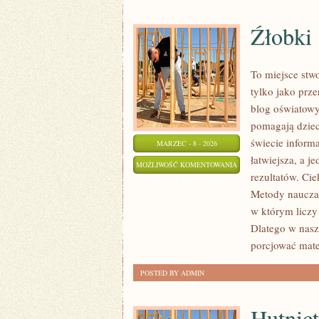
Źłobki
To miejsce stwo
tylko jako prze
blog oświatowy
pomagają dziec
świecie inform
MARZEC - 8 - 2026
łatwiejsza, a j
ŹŁOBKI
MOŻLIWOŚĆ KOMENTOWANIA
rezultatów. Ci
ZOSTAŁA WYŁĄCZONA
Metody nauczan
w którym liczy 
Dlatego w nasz
porcjować mate
POSTED BY ADMIN
Hutnict