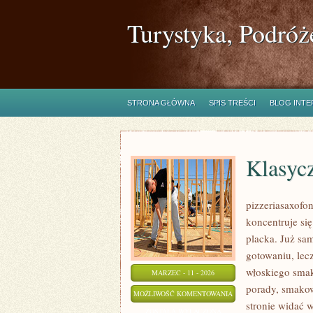
Turystyka, Podróż
STRONA GŁÓWNA
SPIS TREŚCI
BLOG INT
Klasyc
pizzeriasaxofon
koncentruje się
placka. Już sam
gotowaniu, lec
włoskiego smaku
MARZEC - 11 - 2026
porady, smakow
KLASYCZNE
MOŻLIWOŚĆ KOMENTOWANIA
stronie widać 
WŁOSKIE
ZOSTAŁA WYŁĄCZONA