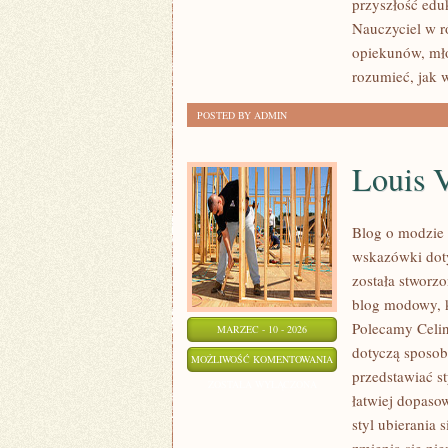
przyszłość edu
MATURY
Nauczyciel w r
opiekunów, mło
rozumieć, jak 
POSTED BY ADMIN
Louis V
Blog o modzie 
wskazówki doty
została stworz
blog modowy, k
Polecamy Celin
MARZEC - 10 - 2026
dotyczą sposobu
LOUIS
MOŻLIWOŚĆ KOMENTOWANIA
przedstawiać s
VUITTON
ZOSTAŁA WYŁĄCZONA
łatwiej dopaso
styl ubierania