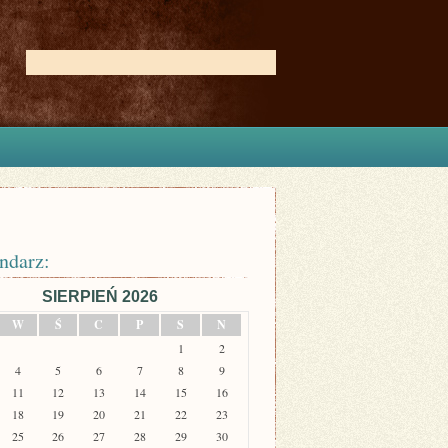
ndarz:
SIERPIEŃ 2026
W
Ś
C
P
S
N
1
2
4
5
6
7
8
9
11
12
13
14
15
16
18
19
20
21
22
23
25
26
27
28
29
30