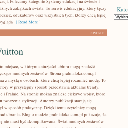
kacji. Polecamy kategorie Systemy edukacji na świecie i
óżnych zakątkach świata. To serwis edukacyjny, który łączy
Kate
dzież, edukatorów oraz wszystkich tych, którzy chcą lepiej
Kategorie
wygląda
[ Read More ]
CONTINUE
uitton
to miejsce, w którym entuzjaści ubioru mogą znaleźć
czące modnych zestawów. Strona pralniafoka.com.pl
ona z myślą o osobach, które chcą lepiej rozumieć modę. To
tóry w przystępny sposób przedstawia aktualne trendy.
e i Pralnie. Na stronie można znaleźć ciekawe wpisy, które
 tworzenia stylizacji. Autorzy publikacji starają się
tyl w sposób praktyczny. Dzięki temu czytelnicy mogą
wać ubrania. Blog o modzie pralniafoka.com.pl pokazuje, że
 się nie musi być skomplikowana. Świat modnych zestawów