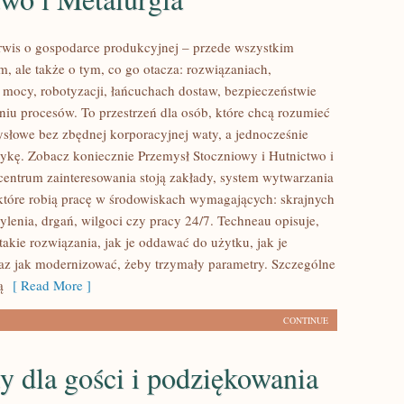
rwis o gospodarce produkcyjnej – przede wszystkim
m, ale także o tym, co go otacza: rozwiązaniach,
, mocy, robotyzacji, łańcuchach dostaw, bezpieczeństwie
niu procesów. To przestrzeń dla osób, które chcą rozumieć
słowe bez zbędnej korporacyjnej waty, a jednocześnie
tykę. Zobacz koniecznie Przemysł Stoczniowy i Hutnictwo i
centrum zainteresowania stoją zakłady, system wytwarzania
 które robią pracę w środowiskach wymagających: skrajnych
ylenia, drgań, wilgoci czy pracy 24/7. Techneau opisuje,
 takie rozwiązania, jak je oddawać do użytku, jak je
z jak modernizować, żeby trzymały parametry. Szczególne
ą
[ Read More ]
CONTINUE
y dla gości i podziękowania