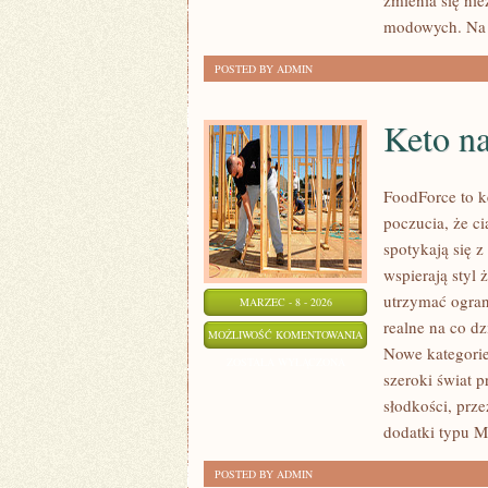
zmienia się ni
modowych. Na 
POSTED BY ADMIN
Keto n
FoodForce to ke
poczucia, że c
spotykają się 
wspierają styl 
utrzymać ograni
MARZEC - 8 - 2026
realne na co dz
KETO
MOŻLIWOŚĆ KOMENTOWANIA
Nowe kategorie
NA
ZOSTAŁA WYŁĄCZONA
szeroki świat 
BUDŻECIE
słodkości, prze
dodatki typu 
POSTED BY ADMIN