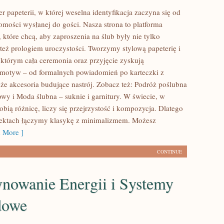
r papeterii, w której weselna identyfikacja zaczyna się od
omości wysłanej do gości. Nasza strona to platforma
 które chcą, aby zaproszenia na ślub były nie tylko
 też prologiem uroczystości. Tworzymy stylową papeterię i
 którym cała ceremonia oraz przyjęcie zyskują
motyw – od formalnych powiadomień po karteczki z
kże akcesoria budujące nastrój. Zobacz też: Podróż poślubna
owy i Moda ślubna – suknie i garnitury. W świecie, w
obią różnicę, liczy się przejrzystość i kompozycja. Dlatego
jektach łączymy klasykę z minimalizmem. Możesz
 More ]
CONTINUE
nowanie Energii i Systemy
dowe