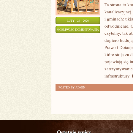
Ta strona to k
kanalizacyjnej.
i gminach: ukła
LUTY - 26 - 2026
odwodnienie. C
MAGAZYNOWANIE
MOŻLIWOŚĆ KOMENTOWANIA
czytelny, tak a
ENERGII
ZOSTAŁA WYŁĄCZONA
dopiero budują
I
Prawo i Dotacje
SYSTEMY
które stoją za
HYBRYDOWE
pojawiają się 
zatrzymywanie
infrastruktury.
POSTED BY ADMIN
Ostatnie wpisy
A