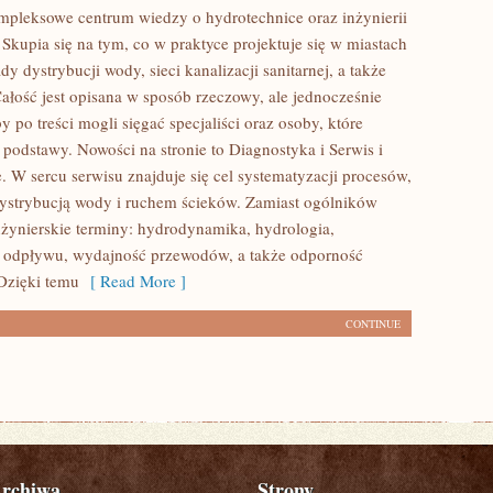
ompleksowe centrum wiedzy o hydrotechnice oraz inżynierii
 Skupia się na tym, co w praktyce projektuje się w miastach
dy dystrybucji wody, sieci kanalizacji sanitarnej, a także
ałość jest opisana w sposób rzeczowy, ale jednocześnie
by po treści mogli sięgać specjaliści oraz osoby, które
 podstawy. Nowości na stronie to Diagnostyka i Serwis i
. W sercu serwisu znajduje się cel systematyzacji procesów,
 dystrybucją wody i ruchem ścieków. Zamiast ogólników
inżynierskie terminy: hydrodynamika, hydrologia,
 odpływu, wydajność przewodów, a także odporność
 Dzięki temu
[ Read More ]
CONTINUE
rchiwa
Strony