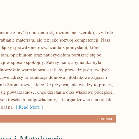
rzone z myślą o uczeniu się rozumianej szeroko, czyli nie
rabianie materiału, ale też jako rozwój kompetencji. Nasz
 łączy sprawdzone rozwiązania z pomysłami, które
iom, opiekunom oraz nauczycielom poruszać się po
acji w sposób spokojny. Zależy nam, aby nauka była
ednocześnie wartościowa – tak, by prowadziła do trwałych
ekawe adresy to Edukacja domowa i dodatkowe zajęcia i
ia Strona rozwija ideę, że przyswajanie wiedzy to proces,
się powtarzalność, chęć działania oraz właściwe podejście.
ych treściach podpowiadamy, jak organizować naukę, jak
riał na
[ Read More ]
CONTINUE
wo i Metalurgia