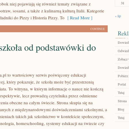
31
 obok niej pojawiają się również tematy związane z
traw, sosami, a także z kulinarną kulturą Italii. Kategorie
« lip
ładniki do Pizzy i Historia Pizzy. To
[ Read More ]
CONTINUE
Rekl
Dowiedz 
 szkoła od podstawówki do
Odwiedź 
Zobacz w
Dowiedz
.pl to wartościowy serwis poświęcony edukacji
Pobierz
j, który pokazuje, że szkoła może być przestrzenią
Portal
ata. To witryna, w którym informacje o nauce nie kończą
Tutaj
perspektywie, lecz prowadzą czytelnika przez odmienne
Strona
cenia obecne na całym świecie. Strona skupia się na
zanych z międzynarodowymi doświadczeniami szkolnymi, a
Blog
nieniach takich jak szkolnictwo w kontekście społecznym,
Tutaj
hnologia, homeschooling, systemy edukacji na świecie czy