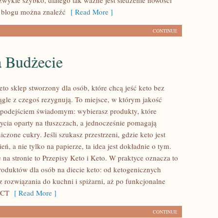
ezwykle szybko, dlatego tak ważne jest śledzenie nowości
blogu można znaleźć
[ Read More ]
CONTINUE
a Budżecie
to sklep stworzony dla osób, które chcą jeść keto bez
iągle z czegoś rezygnują. To miejsce, w którym jakość
z podejściem świadomym: wybierasz produkty, które
życia oparty na tłuszczach, a jednocześnie pomagają
czone cukry. Jeśli szukasz przestrzeni, gdzie keto jest
ień, a nie tylko na papierze, ta idea jest dokładnie o tym.
 na stronie to Przepisy Keto i Keto. W praktyce oznacza to
produktów dla osób na diecie keto: od ketogenicznych
z rozwiązania do kuchni i spiżarni, aż po funkcjonalne
MCT
[ Read More ]
CONTINUE