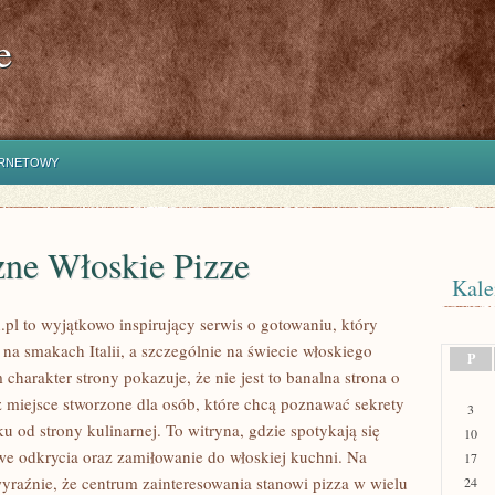
e
ERNETOWY
zne Włoskie Pizze
Kale
.pl to wyjątkowo inspirujący serwis o gotowaniu, który
 na smakach Italii, a szczególnie na świecie włoskiego
P
 charakter strony pokazuje, że nie jest to banalna strona o
z miejsce stworzone dla osób, które chcą poznawać sekrety
3
 od strony kulinarnej. To witryna, gdzie spotykają się
10
e odkrycia oraz zamiłowanie do włoskiej kuchni. Na
17
wyraźnie, że centrum zainteresowania stanowi pizza w wielu
24