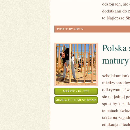
odsłonach, ale
PIZZE
dodatkami do po
to Najlepsze Sk
POSTED BY ADMIN
Polska
matury
szkolakamionka
międzynarodowe
odkrywania świ
MARZEC - 10 - 2026
się na jednej 
POLSKA
MOŻLIWOŚĆ KOMENTOWANIA
sposoby kształ
SZKOŁA
ZOSTAŁA WYŁĄCZONA
tematach zwią
OD
także na zagad
PODSTAWÓWKI
edukacja a tec
DO