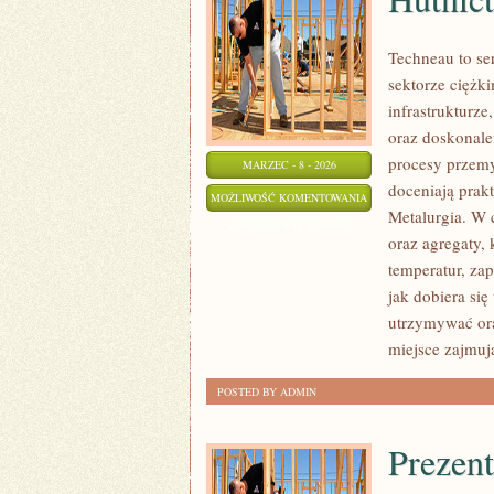
Techneau to se
sektorze ciężki
infrastrukturze
oraz doskonale
procesy przemy
MARZEC - 8 - 2026
doceniają prak
HUTNICTWO
MOŻLIWOŚĆ KOMENTOWANIA
Metalurgia. W 
I
ZOSTAŁA WYŁĄCZONA
oraz agregaty,
METALURGIA
temperatur, zap
jak dobiera się
utrzymywać ora
miejsce zajmuj
POSTED BY ADMIN
Prezent