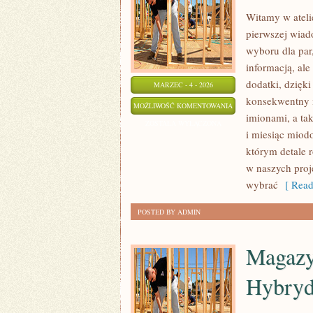
Witamy w atelie
pierwszej wiad
wyboru dla par,
informacją, ale
dodatki, dzięki
MARZEC - 4 - 2026
konsekwentny 
PREZENTY
MOŻLIWOŚĆ KOMENTOWANIA
imionami, a ta
DLA
ZOSTAŁA WYŁĄCZONA
i miesiąc miod
GOŚCI
którym detale r
I
w naszych pro
PODZIĘKOWANIA
wybrać
[ Read
POSTED BY ADMIN
Magazy
Hybry