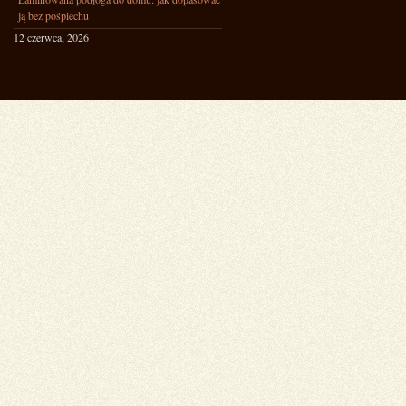
ją bez pośpiechu
12 czerwca, 2026