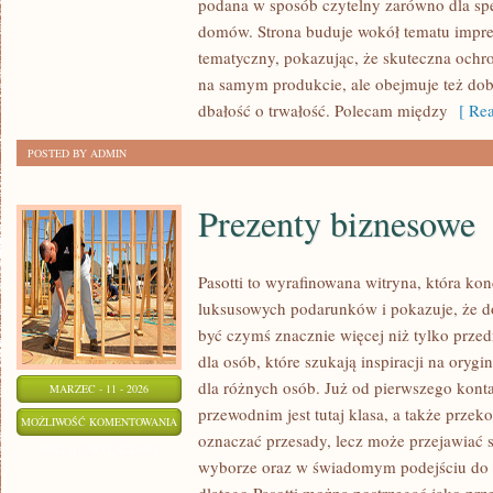
podana w sposób czytelny zarówno dla specj
ICH
domów. Strona buduje wokół tematu impreg
WŁAŚCIWOŚCI
tematyczny, pokazując, że skuteczna ochr
na samym produkcie, ale obejmuje też dobó
dbałość o trwałość. Polecam między
[ Rea
POSTED BY ADMIN
Prezenty biznesowe
Pasotti to wyrafinowana witryna, która kon
luksusowych podarunków i pokazuje, że 
być czymś znacznie więcej niż tylko prze
dla osób, które szukają inspiracji na orygi
dla różnych osób. Już od pierwszego kon
MARZEC - 11 - 2026
przewodnim jest tutaj klasa, a także przeko
PREZENTY
MOŻLIWOŚĆ KOMENTOWANIA
oznaczać przesady, lecz może przejawiać 
BIZNESOWE
ZOSTAŁA WYŁĄCZONA
wyborze oraz w świadomym podejściu do 