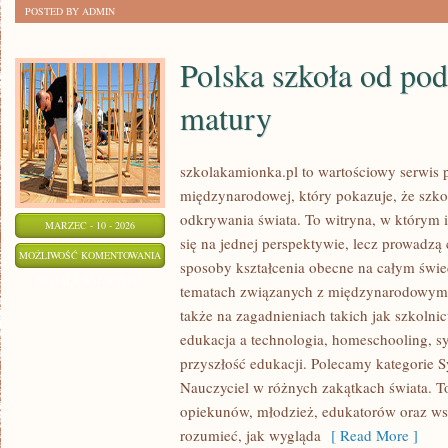
POSTED BY ADMIN
Polska szkoła od po
matury
szkolakamionka.pl to wartościowy serwis 
międzynarodowej, który pokazuje, że szko
odkrywania świata. To witryna, w którym 
MARZEC - 10 - 2026
się na jednej perspektywie, lecz prowadzą
POLSKA
MOŻLIWOŚĆ KOMENTOWANIA
sposoby kształcenia obecne na całym świec
SZKOŁA
ZOSTAŁA WYŁĄCZONA
tematach związanych z międzynarodowymi
OD
także na zagadnieniach takich jak szkoln
PODSTAWÓWKI
edukacja a technologia, homeschooling, s
DO
przyszłość edukacji. Polecamy kategorie S
MATURY
Nauczyciel w różnych zakątkach świata. To
opiekunów, młodzież, edukatorów oraz wszy
rozumieć, jak wygląda
[ Read More ]