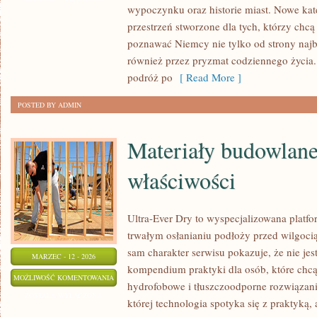
wypoczynku oraz historie miast. Nowe kat
przestrzeń stworzone dla tych, którzy chc
poznawać Niemcy nie tylko od strony najb
również przez pryzmat codziennego życia.
podróż po
[ Read More ]
POSTED BY ADMIN
Materiały budowlane 
właściwości
Ultra-Ever Dry to wyspecjalizowana platfor
trwałym osłanianiu podłoży przed wilgocią
sam charakter serwisu pokazuje, że nie jes
MARZEC - 12 - 2026
kompendium praktyki dla osób, które chcą 
MATERIAŁY
MOŻLIWOŚĆ KOMENTOWANIA
hydrofobowe i tłuszczoodporne rozwiązani
BUDOWLANE
ZOSTAŁA WYŁĄCZONA
której technologia spotyka się z praktyką,
I