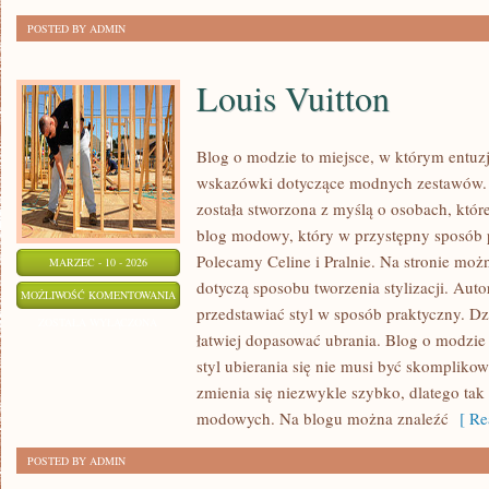
POSTED BY ADMIN
Louis Vuitton
Blog o modzie to miejsce, w którym entuz
wskazówki dotyczące modnych zestawów. S
została stworzona z myślą o osobach, któr
blog modowy, który w przystępny sposób p
Polecamy Celine i Pralnie. Na stronie moż
MARZEC - 10 - 2026
dotyczą sposobu tworzenia stylizacji. Autor
LOUIS
MOŻLIWOŚĆ KOMENTOWANIA
przedstawiać styl w sposób praktyczny. D
VUITTON
ZOSTAŁA WYŁĄCZONA
łatwiej dopasować ubrania. Blog o modzie 
styl ubierania się nie musi być skomplik
zmienia się niezwykle szybko, dlatego tak
modowych. Na blogu można znaleźć
[ Re
POSTED BY ADMIN