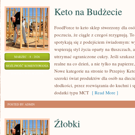
Keto na Budżecie
FoodForce to keto sklep stworzony dla osó
poczucia, że ciągle z czegoś rezygnują. T
spotykają się z podejściem świadomym: wy
wspierają styl życia oparty na tłuszczach,
utrzymać ograniczone cukry. Jeśli szukasz p
MARZEC - 8 - 2026
realne na co dzień, a nie tylko na papierze,
KETO
MOŻLIWOŚĆ KOMENTOWANIA
Nowe kategorie na stronie to Przepisy Ket
NA
ZOSTAŁA WYŁĄCZONA
szeroki świat produktów dla osób na dieci
BUDŻECIE
słodkości, przez rozwiązania do kuchni i s
dodatki typu MCT
[ Read More ]
POSTED BY ADMIN
Źłobki