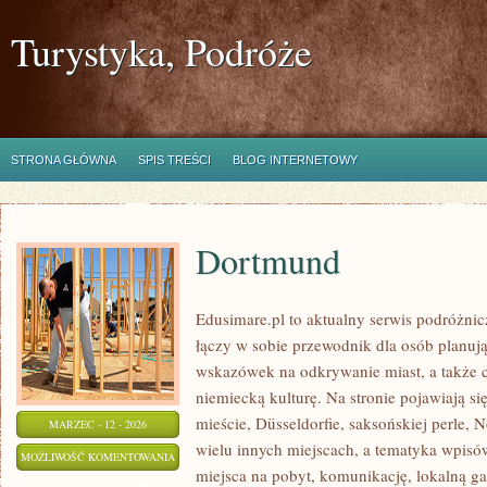
Turystyka, Podróże
STRONA GŁÓWNA
SPIS TREŚCI
BLOG INTERNETOWY
Dortmund
Edusimare.pl to aktualny serwis podróżn
łączy w sobie przewodnik dla osób planuj
wskazówek na odkrywanie miast, a także c
niemiecką kulturę. Na stronie pojawiają się
mieście, Düsseldorfie, saksońskiej perle,
MARZEC - 12 - 2026
wielu innych miejscach, a tematyka wpisó
DORTMUND
MOŻLIWOŚĆ KOMENTOWANIA
miejsca na pobyt, komunikację, lokalną g
ZOSTAŁA WYŁĄCZONA