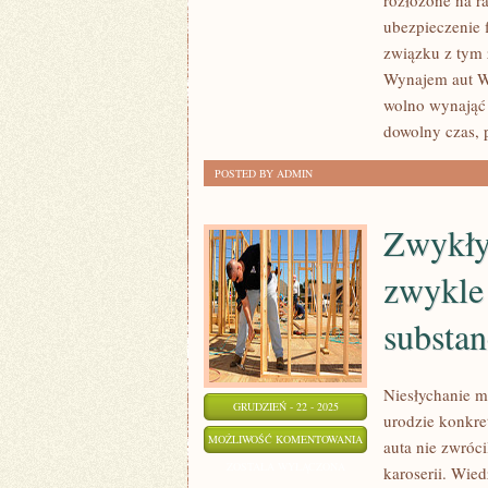
rozłożone na r
NAS,
ubezpieczenie 
JEŚLI
związku z tym 
Wynajem aut Wa
MA
wolno wynająć
SAMOCHÓD
dowolny czas,
STARA
SIĘ
POSTED BY ADMIN
NA
BIEŻĄCO
Zwykły
KUPOWAĆ
zwykle 
substan
Niesłychanie m
GRUDZIEŃ - 22 - 2025
urodzie konkre
ZWYKŁY
MOŻLIWOŚĆ KOMENTOWANIA
auta nie zwróc
WŁAŚCICIEL
ZOSTAŁA WYŁĄCZONA
karoserii. Wie