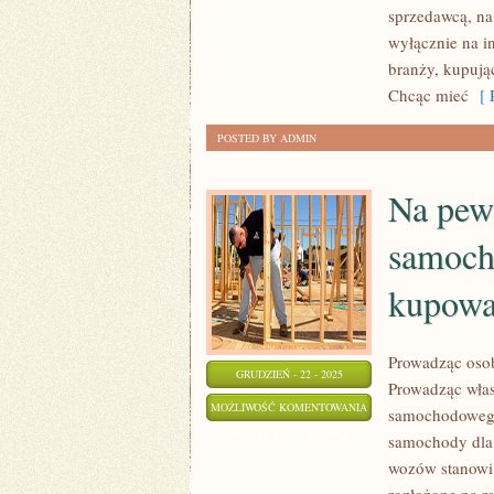
MOŻNA
sprzedawcą, na 
wyłącznie na i
KUPIĆ
branży, kupują
SAMOCHÓD
Chcąc mieć
[ R
OKAZUJE
SIĘ
POSTED BY ADMIN
BYĆ
SALON
Na pewn
SAMOCHODOWY
samochó
kupow
Prowadząc osob
GRUDZIEŃ - 22 - 2025
Prowadząc włas
NA
MOŻLIWOŚĆ KOMENTOWANIA
samochodowego. 
PEWNO
ZOSTAŁA WYŁĄCZONA
samochody dla
KAŻDY
wozów stanowi 
Z