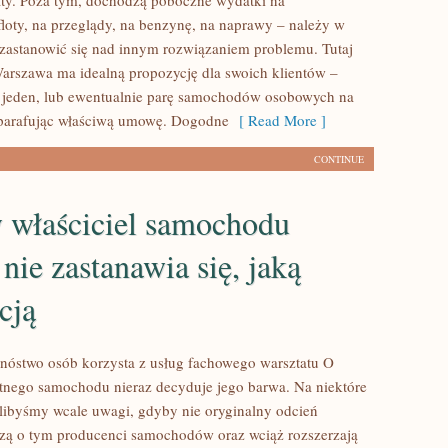
aty. Poza tym, dochodzą poboczne wydatki na
floty, na przeglądy, na benzynę, na naprawy – należy w
zastanowić się nad innym rozwiązaniem problemu. Tutaj
rszawa ma idealną propozycję dla swoich klientów –
 jeden, lub ewentualnie parę samochodów osobowych na
 parafując właściwą umowę. Dogodne
[ Read More ]
CONTINUE
 właściciel samochodu
nie zastanawia się, jaką
cją
nóstwo osób korzysta z usług fachowego warsztatu O
tnego samochodu nieraz decyduje jego barwa. Na niektóre
ilibyśmy wcale uwagi, gdyby nie oryginalny odcień
dzą o tym producenci samochodów oraz wciąż rozszerzają