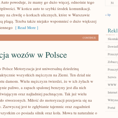
. Auto powoduje, że mamy go dużo więcej, odnośnie tego
31
tpliwości. W końcu auto to szybki środek komunikacji.
y na chwilę o korkach ulicznych, które w Warszawie
« lip
ą plagą. Trzeba także niejako wspomnieć o dużo większej
iennego
[ Read More ]
Rekl
CONTINUE
Skontakt
Dowiedz
cja wozów w Polsce
Przeczyt
Zobacz p
w Polsce Motoryzacja jest uniwersalną dziedziną
Przeczyt
aktycznie wszystkich mężczyzn na Ziemi. Ten dział nie
Serwis
stu damom. Wielu mężczyzn twierdzi, że w ich żyłach w
WWW
ynie paliwo, a zapach spalonej benzyny jest dla nich
Internet
wiającym oraz najładniej pachnącym. Tak już wielu
ło stworzonych. Miłość do motoryzacji przejawia się na
Witryna
. Zazwyczaj jest to zgłębianie tajemnic oraz zagadnień
Portal
szystkim co posiada silnik oraz koła. Mowa tu naturalnie o