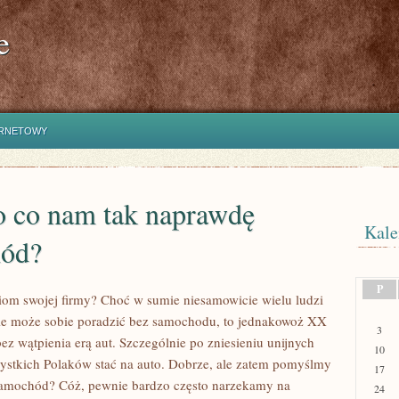
e
ERNETOWY
o co nam tak naprawdę
Kale
ód?
P
iom swojej firmy? Choć w sumie niesamowicie wielu ludzi
ie może sobie poradzić bez samochodu, to jednakowoż XX
3
ez wątpienia erą aut. Szczególnie po zniesieniu unijnych
10
zystkich Polaków stać na auto. Dobrze, ale zatem pomyślmy
17
samochód? Cóż, pewnie bardzo często narzekamy na
24