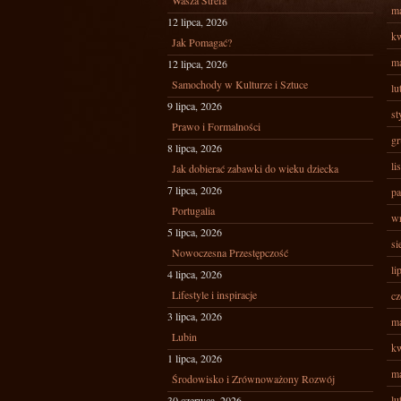
Wasza Strefa
ma
12 lipca, 2026
kw
Jak Pomagać?
ma
12 lipca, 2026
Samochody w Kulturze i Sztuce
lu
9 lipca, 2026
st
Prawo i Formalności
gr
8 lipca, 2026
li
Jak dobierać zabawki do wieku dziecka
7 lipca, 2026
pa
Portugalia
wr
5 lipca, 2026
si
Nowoczesna Przestępczość
li
4 lipca, 2026
Lifestyle i inspiracje
cz
3 lipca, 2026
ma
Lubin
kw
1 lipca, 2026
ma
Środowisko i Zrównoważony Rozwój
lu
30 czerwca, 2026