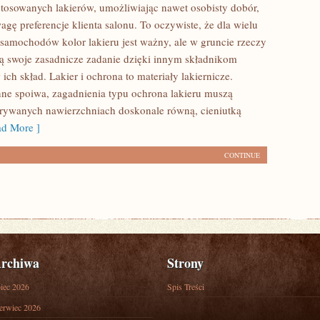
stosowanych lakierów, umożliwiając nawet osobisty dobór,
gę preferencje klienta salonu. To oczywiste, że dla wielu
amochodów kolor lakieru jest ważny, ale w gruncie rzeczy
ają swoje zasadnicze zadanie dzięki innym składnikom
h skład. Lakier i ochrona to materiały lakiernicze.
nne spoiwa, zagadnienia typu ochrona lakieru muszą
rywanych nawierzchniach doskonale równą, cieniutką
d More ]
CONTINUE
rchiwa
Strony
piec 2026
Spis Treści
erwiec 2026