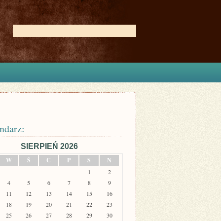
ndarz:
SIERPIEŃ 2026
W
Ś
C
P
S
N
1
2
4
5
6
7
8
9
11
12
13
14
15
16
18
19
20
21
22
23
25
26
27
28
29
30