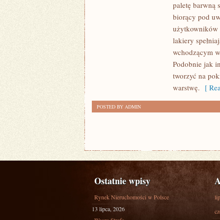
SAMOCHODU
paletę barwną 
ZWYKLE
biorący pod uwa
NIE
użytkowników s
ZASTANAWIA
lakiery spełni
wchodzącym w ic
SIĘ,
Podobnie jak i
JAKĄ
tworzyć na pok
SUBSTANCJĄ
warstwę.
[ Rea
POSTED BY ADMIN
Ostatnie wpisy
A
Rynek Nieruchomości w Polsce
li
13 lipca, 2026
cz