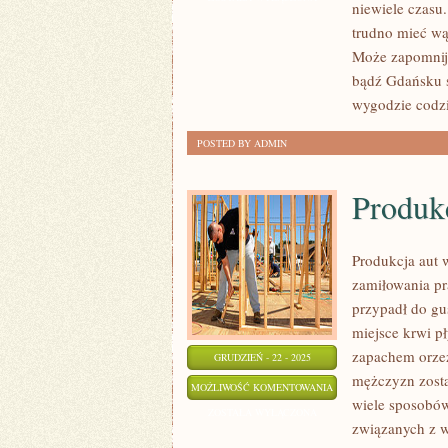
niewiele czasu
CO
trudno mieć wą
NAM
Może zapomnijm
TAK
bądź Gdańsku s
NAPRAWDĘ
wygodzie codz
SAMOCHÓD?
POSTED BY ADMIN
Produk
Produkcja aut 
zamiłowania pr
przypadł do gu
miejsce krwi pł
zapachem orzeź
GRUDZIEŃ - 22 - 2025
mężczyzn zosta
PRODUKCJA
MOŻLIWOŚĆ KOMENTOWANIA
wiele sposobów
WOZÓW
ZOSTAŁA WYŁĄCZONA
związanych z w
W