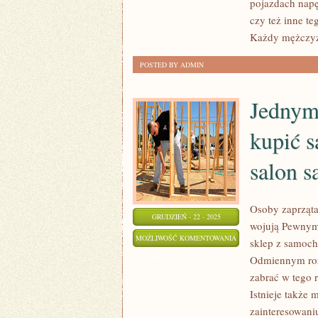
pojazdach napę
POLSCE
czy też inne te
Każdy mężczy
POSTED BY ADMIN
Jednym
kupić s
salon 
Osoby zaprząta
GRUDZIEŃ - 22 - 2025
wojują Pewnym 
JEDNYM
MOŻLIWOŚĆ KOMENTOWANIA
sklep z samoch
Z
ZOSTAŁA WYŁĄCZONA
Odmiennym roz
MIEJSC,
zabrać w tego r
W
Istnieje także 
JAKICH
zainteresowaniu