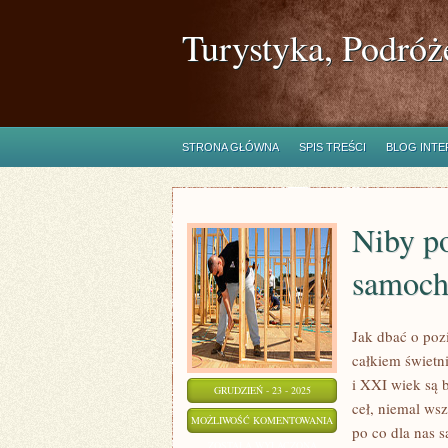
Turystyka, Podróż
STRONA GŁÓWNA
SPIS TREŚCI
BLOG INT
Niby p
samoch
Jak dbać o poz
całkiem świetn
i XXI wiek są b
GRUDZIEŃ - 23 - 2025
ceł, niemal ws
NIBY
MOŻLIWOŚĆ KOMENTOWANIA
po co dla nas 
PO
ZOSTAŁA WYŁĄCZONA