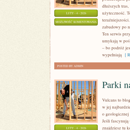
dłuższych tras,
użyteczność. To
LUTY - 4 - 2026
teraźniejszości
PIEKARY
MOŻLIWOŚĆ KOMENTOWANIA
zabudowy po na
ŚLĄSKIE
ZOSTAŁA WYŁĄCZONA
Ten serwis przy
umykają w pośpi
– bo podróż je
wypełniają
[ R
POSTED BY ADMIN
Parki 
Vulcans to blo
w jej najbardzie
o geologicznej 
Jeśli fascynują
znajdziesz tu 
LUTY - 4 - 2026