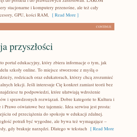
zęt do portfela i do prawdziwych zastosowań. LAKOM
ery stacjonarne i komputery przenośne, ale też cały
ocesory, GPU, kości RAM,
[ Read More ]
CONTINUE
a przyszłości
o portal edukacyjny, który zbiera informacje o tym, jak
delu szkoły online. To miejsce stworzone z myślą o
odzieży, rodzicach oraz edukatorach, którzy chcą zrozumieć
lnych lekcji. Jeśli interesuje Cię konkret zamiast teorii bez
znajdziesz tu podpowiedzi, które ułatwiają wdrożenie
w i sprawdzonych rozwiązań. Dobre kategorie to Kultura i
 i Prawo oświatowe bez tajemnic. Idea serwisu jest prosta:
jściu od przeciążenia do spokoju w edukacji zdalnej.
egłość potrafi być wygodne, ale bywa też wymagające –
edy, gdy brakuje narzędzi. Dlatego w tekstach
[ Read More