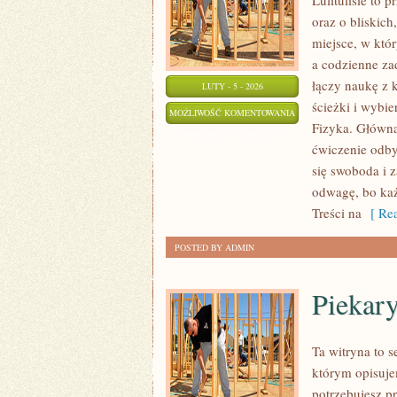
Lulitulisie to
oraz o bliskic
miejsce, w któ
a codzienne za
łączy naukę z 
LUTY - 5 - 2026
ścieżki i wybie
RELIGIA/ETYKA
MOŻLIWOŚĆ KOMENTOWANIA
Fizyka. Główną 
ZOSTAŁA WYŁĄCZONA
ćwiczenie odby
się swoboda i 
odwagę, bo każ
Treści na
[ Rea
POSTED BY ADMIN
Piekary
Ta witryna to 
którym opisuje
potrzebujesz 