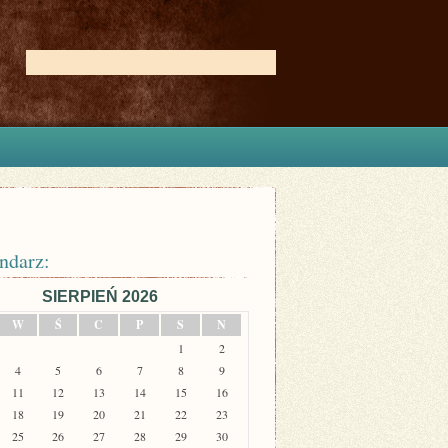
ndarz:
SIERPIEŃ 2026
W
Ś
C
P
S
N
1
2
4
5
6
7
8
9
11
12
13
14
15
16
18
19
20
21
22
23
25
26
27
28
29
30