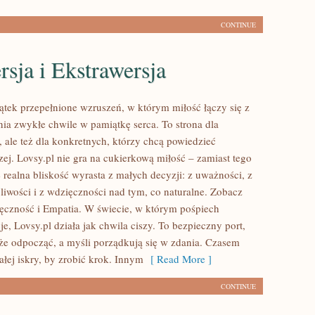
CONTINUE
rsja i Ekstrawersja
kątek przepełnione wzruszeń, w którym miłość łączy się z
nia zwykłe chwile w pamiątkę serca. To strona dla
 ale też dla konkretnych, którzy chcą powiedzieć
ej. Lovsy.pl nie gra na cukierkową miłość – zamiast tego
 realna bliskość wyrasta z małych decyzji: z uważności, z
pliwości i z wdzięczności nad tym, co naturalne. Zobacz
ęczność i Empatia. W świecie, w którym pośpiech
e, Lovsy.pl działa jak chwila ciszy. To bezpieczny port,
że odpocząć, a myśli porządkują się w zdania. Czasem
łej iskry, by zrobić krok. Innym
[ Read More ]
CONTINUE