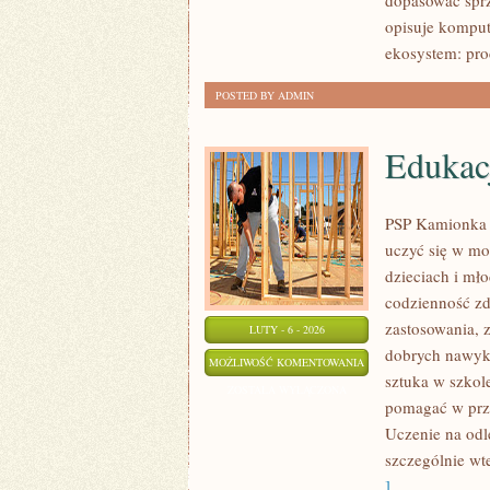
dopasować spr
opisuje komput
ekosystem: pr
POSTED BY ADMIN
Edukacj
PSP Kamionka t
uczyć się w mo
dzieciach i mł
codzienność zda
zastosowania, 
LUTY - 6 - 2026
dobrych nawykó
EDUKACJA
MOŻLIWOŚĆ KOMENTOWANIA
sztuka w szkole
PRZYSZŁOŚCI
ZOSTAŁA WYŁĄCZONA
pomagać w prze
Uczenie na odl
szczególnie wt
]