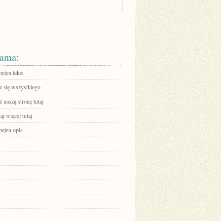
ama:
ełen tekst
 się wszystkiego
 naszą stronę tutaj
aj więcej tutaj
pełen opis