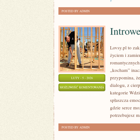
POSTED BY ADMIN
Introwe
Lovsy.pl to za
życiem i zamie
romantycznych,
„kocham” inacz
przypomina, że
LUTY - 5 - 2026
dialogu, z cier
INTROWERSJA
MOŻLIWOŚĆ KOMENTOWANIA
kategorie Wdzi
I
ZOSTAŁA WYŁĄCZONA
spłaszcza emocj
EKSTRAWERSJA
gdzie serce mo
potrzebujesz ma
POSTED BY ADMIN