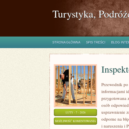
Turystyka, Podróż
STRONA GŁÓWNA
SPIS TREŚCI
BLOG INT
Inspek
Przewodnik po 
informacjami i
przygotowana z
osób odpowiedz
usprawnienie z
LUTY - 7 - 2026
odporne na błę
INSPEKTOR
MOŻLIWOŚĆ KOMENTOWANIA
i naruszenia i
OCHRONY
ZOSTAŁA WYŁĄCZONA