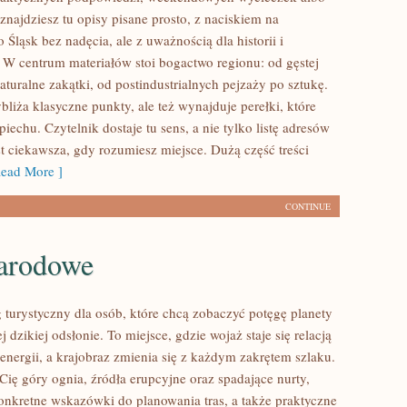
 znajdziesz tu opisy pisane prosto, z naciskiem na
 Śląsk bez nadęcia, ale z uważnością dla historii i
. W centrum materiałów stoi bogactwo regionu: od gęstej
turalne zakątki, od postindustrialnych pejzaży po sztukę.
bliża klasyczne punkty, ale też wynajduje perełki, które
echu. Czytelnik dostaje tu sens, a nie tylko listę adresów
st ciekawsza, gdy rozumiesz miejsce. Dużą część treści
ead More ]
CONTINUE
narodowe
g turystyczny dla osób, które chcą zobaczyć potęgę planety
j dzikiej odsłonie. To miejsce, gdzie wojaż staje się relacją
energii, a krajobraz zmienia się z każdym zakrętem szlaku.
 Cię góry ognia, źródła erupcyjne oraz spadające nurty,
konkretne wskazówki do planowania tras, a także praktyczne