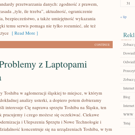
31
andardy przetwarzania danych: zgodność z prawem,
zasada „tyle, ile trzeba”, aktualność, ograniczenie
« lip
, bezpieczeństwo, a także umiejętność wykazania
ęki temu serwis pomaga nie tylko rozumieć, ale też
ktyce
[ Read More ]
Rekl
Zobacz p
CONTINUE
Dowiedz
 Problemy z Laptopami
Odwiedź
Przeczyt
a
Zobacz 
Internet
y Toshiba w aglomeracji śląskiej to miejsce, w którym
Blog
okładnej analizy usterki, a dopiero potem dobieramy
Internet
śli interesuje Cię naprawa sprzętu Toshiba na Śląsku, ten
ak pracujemy i czego możesz się oczekiwać. Ciekawe
WWW
odernizacja i Ulepszenia Sprzętu i Nowe Technologie i
Tutaj
działalność koncentruje się na urządzeniach Toshiba, w tym