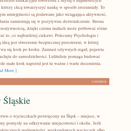
 przestrzeń edukacyjna stworzona z myślą o najmłodszych
h, którzy chcą towarzyszyć naukę w sposób zrozumiały. To
rym umiejętności są podawane jako wciągająca aktywność,
dania zamieniają się w pozytywne doświadczenie. Strona
kreatywnością, dzięki czemu maluch może próbować różne
rać to, co najbardziej ciekawi. Polecamy Psychologia i
ideą jest stworzenie bezpiecznej przestrzeni, w której
wa się krok po kroku. Zamiast sztywnych reguł, pojawia
zachęta do samodzielności. Lulitulisie pomaga budować
de małe krok naprzód jest tu ważne i warte docenienia.
d More ]
CONTINUE
 Śląskie
serwis o wycieczkach poświęcony na Śląsk – miejsce, w
my pomysły na odkrywanie miejscowości i okolic. Jeśli
praktycznych podpowiedzi, weekendowych wycieczek albo