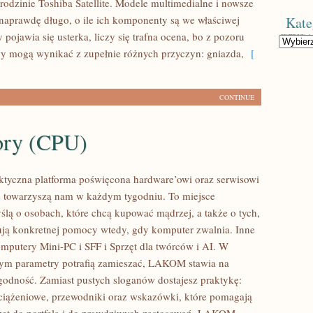
rodzinie Toshiba Satellite. Modele multimedialne i nowsze
ć naprawdę długo, o ile ich komponenty są we właściwej
Kate
 pojawia się usterka, liczy się trafna ocena, bo z pozoru
Kategorie
 mogą wynikać z zupełnie różnych przyczyn: gniazda,
[
CONTINUE
ory (CPU)
tyczna platforma poświęcona hardware’owi oraz serwisowi
e towarzyszą nam w każdym tygodniu. To miejsce
ślą o osobach, które chcą kupować mądrzej, a także o tych,
ują konkretnej pomocy wtedy, gdy komputer zwalnia. Inne
omputery Mini-PC i SFF i Sprzęt dla twórców i AI. W
rym parametry potrafią zamieszać, LAKOM stawia na
ygodność. Zamiast pustych sloganów dostajesz praktykę:
bciążeniowe, przewodniki oraz wskazówki, które pomagają