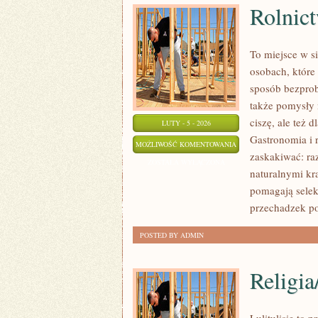
Rolnict
To miejsce w si
osobach, które
sposób bezprob
także pomysły 
ciszę, ale też 
LUTY - 5 - 2026
Gastronomia i r
ROLNICTWO
MOŻLIWOŚĆ KOMENTOWANIA
zaskakiwać: ra
I
ZOSTAŁA WYŁĄCZONA
naturalnymi kra
EKOLOGIA
pomagają selek
przechadzek po
POSTED BY ADMIN
Religia