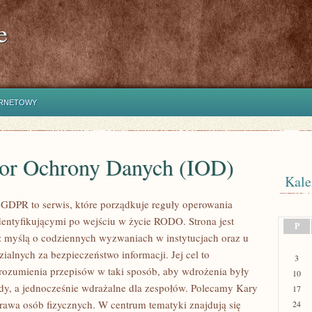
e
ERNETOWY
tor Ochrony Danych (IOD)
Kale
GDPR to serwis, które porządkuje reguły operowania
dentyfikującymi po wejściu w życie RODO. Strona jest
P
 myślą o codziennych wyzwaniach w instytucjach oraz u
ialnych za bezpieczeństwo informacji. Jej cel to
3
rozumienia przepisów w taki sposób, aby wdrożenia były
10
dy, a jednocześnie wdrażalne dla zespołów. Polecamy Kary
17
 Prawa osób fizycznych. W centrum tematyki znajdują się
24