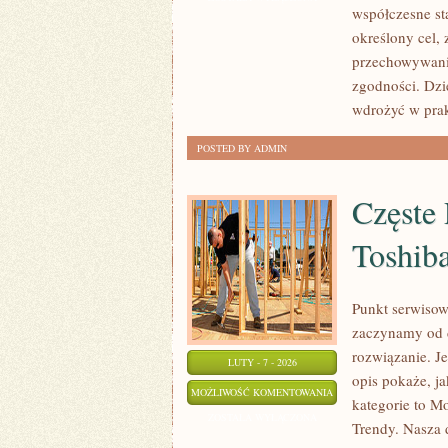
współczesne st
DANYCH
określony cel, 
(IOD)
przechowywania
zgodności. Dzi
wdrożyć w pra
POSTED BY ADMIN
Częste
Toshib
Punkt serwisow
zaczynamy od d
rozwiązanie. Je
LUTY - 7 - 2026
opis pokaże, j
CZĘSTE
MOŻLIWOŚĆ KOMENTOWANIA
kategorie to M
PROBLEMY
ZOSTAŁA WYŁĄCZONA
Trendy. Nasza 
Z