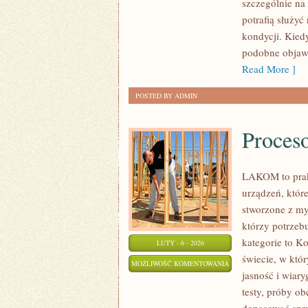
szczególnie na 
LAPTOPAMI
potrafią służy
TOSHIBA
kondycji. Kiedy
podobne objawy
Read More ]
POSTED BY ADMIN
Proces
LAKOM to prak
urządzeń, któr
stworzone z my
którzy potrzeb
kategorie to K
LUTY - 6 - 2026
świecie, w któ
PROCESORY
MOŻLIWOŚĆ KOMENTOWANIA
jasność i wiar
(CPU)
ZOSTAŁA WYŁĄCZONA
testy, próby o