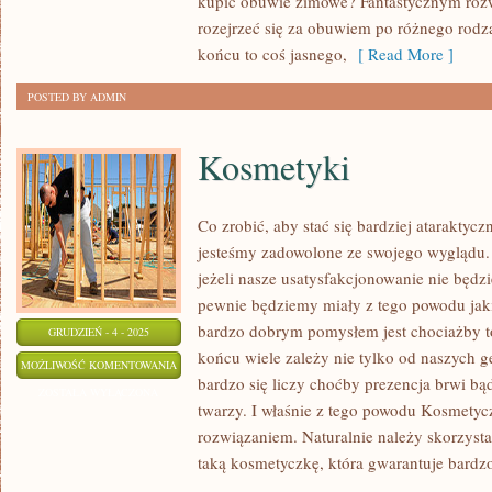
kupić obuwie zimowe? Fantastycznym rozwi
MOŻLIWOŚĆ
rozejrzeć się za obuwiem po różnego rodz
DUŻO
końcu to coś jasnego,
[ Read More ]
TANIEJ
POSTED BY ADMIN
KUPIĆ
BUTY?
Kosmetyki
Co zrobić, aby stać się bardziej ataraktycz
jesteśmy zadowolone ze swojego wyglądu. 
jeżeli nasze usatysfakcjonowanie nie będ
pewnie będziemy miały z tego powodu jaki
bardzo dobrym pomysłem jest chociażby t
GRUDZIEŃ - 4 - 2025
końcu wiele zależy nie tylko od naszych ge
KOSMETYKI
MOŻLIWOŚĆ KOMENTOWANIA
bardzo się liczy choćby prezencja brwi bą
ZOSTAŁA WYŁĄCZONA
twarzy. I właśnie z tego powodu Kosmetyc
rozwiązaniem. Naturalnie należy skorzys
taką kosmetyczkę, która gwarantuje bardz