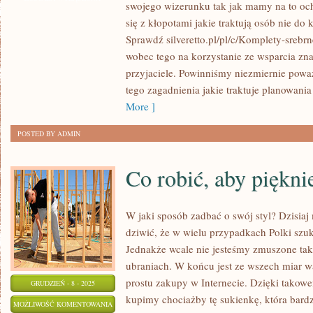
swojego wizerunku tak jak mamy na to ocho
AKCESORIÓW
się z kłopotami jakie traktują osób nie do
TO
Sprawdź silveretto.pl/pl/c/Komplety-srebr
ISTOTNE
wobec tego na korzystanie ze wsparcia zna
przyjaciele. Powinniśmy niezmiernie pow
tego zagadnienia jakie traktuje planowan
More ]
POSTED BY ADMIN
Co robić, aby pięknie
W jaki sposób zadbać o swój styl? Dzisia
dziwić, że w wielu przypadkach Polki szuk
Jednakże wcale nie jesteśmy zmuszone ta
ubraniach. W końcu jest ze wszech miar w
prostu zakupy w Internecie. Dzięki takow
GRUDZIEŃ - 8 - 2025
kupimy chociażby tę sukienkę, która bar
CO
MOŻLIWOŚĆ KOMENTOWANIA