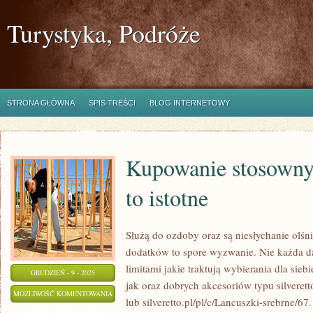
Turystyka, Podróże
STRONA GŁÓWNA
SPIS TREŚCI
BLOG INTERNETOWY
Kupowanie stosowny
to istotne
Służą do ozdoby oraz są niesłychanie olś
dodatków to spore wyzwanie. Nie każda d
limitami jakie traktują wybierania dla sieb
GRUDZIEŃ - 9 - 2025
jak oraz dobrych akcesoriów typu silverett
KUPOWANIE
MOŻLIWOŚĆ KOMENTOWANIA
lub silveretto.pl/pl/c/Lancuszki-srebrne/
STOSOWNYCH
ZOSTAŁA WYŁĄCZONA