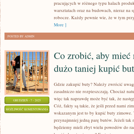
ŻE
pracujących w różnego typu halach produ
CHCEMY
warsztatach oraz na budowach, nieraz na
SPAĆ
robocze. Każdy pewnie wie, że w tym prz
More ]
POSTED BY ADMIN
Co zrobić, aby mieć
dużo taniej kupić bu
Gdzie zakupić buty? Należy zwrócić uwag
zasadniczo nie rozpieszczają. Chociaż nat
więc tak naprawdę może być tak, że następ
GRUDZIEŃ - 7 - 2025
Cóż, fakty są takie, że jeśli przed nami zi
CO
MOŻLIWOŚĆ KOMENTOWANIA
wskazanym jest to by kupić buty zimowe
ZROBIĆ,
ZOSTAŁA WYŁĄCZONA
przynajmniej jedną parę butów. Jeżeli tak 
ABY
będziemy mieli zbyt wielu powodów do ra
MIEĆ