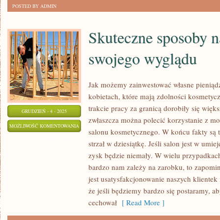
POSTED BY ADMIN
Skuteczne sposoby n
swojego wyglądu
Jak możemy zainwestować własne pieniądz
kobietach, które mają zdolności kosmetyc
trakcie pracy za granicą dorobiły się więk
GRUDZIEŃ - 4 - 2025
zwłaszcza można polecić korzystanie z mo
SKUTECZNE
MOŻLIWOŚĆ KOMENTOWANIA
salonu kosmetycznego. W końcu fakty są t
SPOSOBY
ZOSTAŁA WYŁĄCZONA
strzał w dziesiątkę. Jeśli salon jest w umi
NA
zysk będzie niemały. W wielu przypadkach s
DUŻĄ
bardzo nam zależy na zarobku, to zapomin
POPRAWĘ
jest usatysfakcjonowanie naszych klientek
SWOJEGO
że jeśli będziemy bardzo się postaramy, a
WYGLĄDU
cechował
[ Read More ]