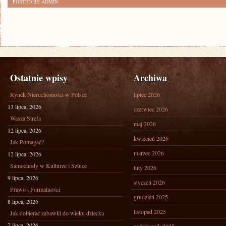
POSTED BY ADMIN
Ostatnie wpisy
Archiwa
Rynek Nieruchomości w Polsce
lipiec 2026
13 lipca, 2026
czerwiec 2026
Wasza Strefa
maj 2026
12 lipca, 2026
kwiecień 2026
Jak Pomagać?
marzec 2026
12 lipca, 2026
Samochody w Kulturze i Sztuce
luty 2026
9 lipca, 2026
styczeń 2026
Prawo i Formalności
grudzień 2025
8 lipca, 2026
listopad 2025
Jak dobierać zabawki do wieku dziecka
7 lipca, 2026