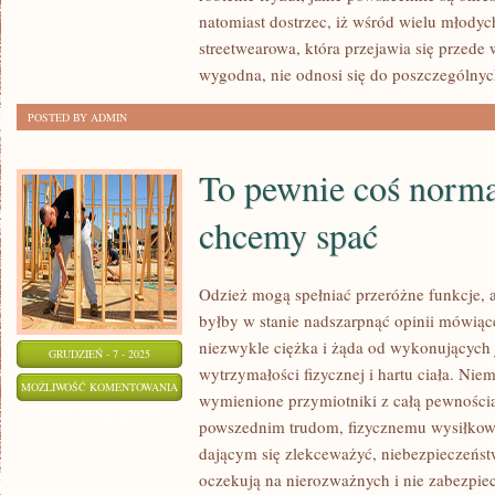
MOŻNA
natomiast dostrzec, iż wśród wielu młody
UKRYĆ
streetwearowa, która przejawia się przede 
SWÓJ
wygodna, nie odnosi się do poszczególny
WIEK?
POSTED BY ADMIN
To pewnie coś norma
chcemy spać
Odzież mogą spełniać przeróżne funkcje, 
byłby w stanie nadszarpnąć opinii mówiącej
niezwykle ciężka i żąda od wykonujących 
GRUDZIEŃ - 7 - 2025
wytrzymałości fizycznej i hartu ciała. Nie
TO
MOŻLIWOŚĆ KOMENTOWANIA
wymienione przymiotniki z całą pewnością
PEWNIE
ZOSTAŁA WYŁĄCZONA
powszednim trudom, fizycznemu wysiłkowi
COŚ
dającym się zlekceważyć, niebezpieczeńst
NORMALNEGO,
oczekują na nierozważnych i nie zabezpi