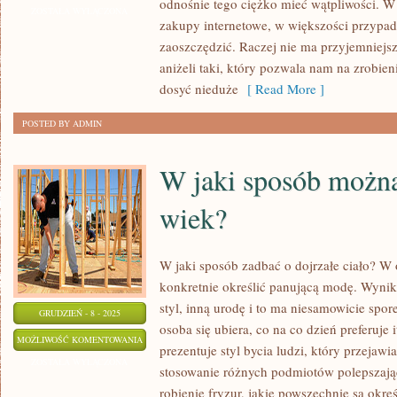
odnośnie tego ciężko mieć wątpliwości. W
ROBIĆ,
ZOSTAŁA WYŁĄCZONA
zakupy internetowe, w większości przyp
ABY
zaoszczędzić. Raczej nie ma przyjemniejs
PIĘKNIE
aniżeli taki, który pozwala nam na zrobien
SIĘ
dosyć nieduże
[ Read More ]
UBIERAĆ?
POSTED BY ADMIN
W jaki sposób możn
wiek?
W jaki sposób zadbać o dojrzałe ciało? W 
konkretnie określić panującą modę. Wynik
styl, inną urodę i to ma niesamowicie spo
GRUDZIEŃ - 8 - 2025
osoba się ubiera, co na co dzień preferuje
W
MOŻLIWOŚĆ KOMENTOWANIA
prezentuje styl bycia ludzi, który przejawia
JAKI
ZOSTAŁA WYŁĄCZONA
stosowanie różnych podmiotów polepszając
SPOSÓB
robienie fryzur, jakie powszechnie są okr