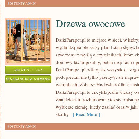
POSTED BY ADMIN
Drzewa owocowe
DzikiParapet.pl to miejsce w sieci, w któ
wychodzą na pierwszy plan i stają się gw
stworzony z myślą o czytelnikach, które c
domowy las tropikalny, pełną inspiracji i 
DzikiParapet.pl odkryjesz wszystko, czego
GRUDZIEŃ - 4 - 2025
podopieczni nie tylko przeżyły, ale napr
DRZEWA
MOŻLIWOŚĆ KOMENTOWANIA
warunkach. Zobacz: Hodowla roślin z nasi
OWOCOWE
ZOSTAŁA WYŁĄCZONA
DzikiParapet.pl to encyklopedia wiedzy o
Znajdziesz tu rozbudowane teksty opisujące
wybierać ziemię, kiedy zasilać oraz w jak
skarby.
[ Read More ]
POSTED BY ADMIN