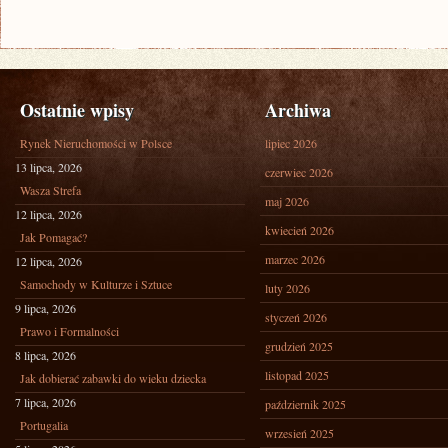
Ostatnie wpisy
Archiwa
Rynek Nieruchomości w Polsce
lipiec 2026
13 lipca, 2026
czerwiec 2026
Wasza Strefa
maj 2026
12 lipca, 2026
kwiecień 2026
Jak Pomagać?
marzec 2026
12 lipca, 2026
Samochody w Kulturze i Sztuce
luty 2026
9 lipca, 2026
styczeń 2026
Prawo i Formalności
grudzień 2025
8 lipca, 2026
listopad 2025
Jak dobierać zabawki do wieku dziecka
7 lipca, 2026
październik 2025
Portugalia
wrzesień 2025