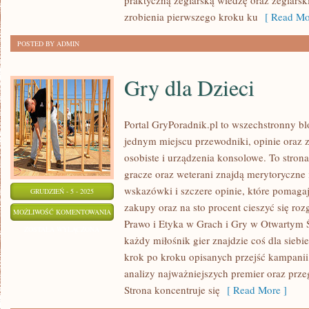
praktyczną żeglarską wiedzę oraz żeglars
zrobienia pierwszego kroku ku
[ Read Mo
POSTED BY ADMIN
Gry dla Dzieci
Portal GryPoradnik.pl to wszechstronny bl
jednym miejscu przewodniki, opinie oraz 
osobiste i urządzenia konsolowe. To stron
gracze oraz weterani znajdą merytoryczne 
wskazówki i szczere opinie, które pomaga
GRUDZIEŃ - 5 - 2025
zakupy oraz na sto procent cieszyć się ro
GRY
MOŻLIWOŚĆ KOMENTOWANIA
Prawo i Etyka w Grach i Gry w Otwartym Św
DLA
ZOSTAŁA WYŁĄCZONA
każdy miłośnik gier znajdzie coś dla siebi
DZIECI
krok po kroku opisanych przejść kampanii,
analizy najważniejszych premier oraz prz
Strona koncentruje się
[ Read More ]