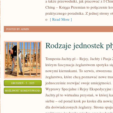
a także przewodniki, jak pracować z I Chi
ZNAKÓW
Ching – Księga Przemian to połączenie k
praktycznego poradnika. Z jednej strony 
o
[ Read More ]
POSTED BY ADMIN
Rodzaje jednostek p
Tempesta-Jachty.pl – Rejsy, Jachty i Pasja 
którym fascynacja żeglarstwem spotyka si
nowymi kierunkami. To serwis, stworzona 
żeglarstwa, które chcą poznawać nowe tra
jednocześnie rozwijać swoje umiejętności.
GRUDZIEŃ - 5 - 2025
Wyprawy Specjalne i Rejsy Ekspedycyjne 
RODZAJE
MOŻLIWOŚĆ KOMENTOWANIA
Jachty.pl to wirtualna przystań, w której k
JEDNOSTEK
ZOSTAŁA WYŁĄCZONA
siebie – od porad krok po kroku dla nowicj
PŁYWAJĄCYCH
dla doświadczonych żeglarzy. Strona spaja