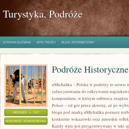
Turystyka, Podróże
STRONA GŁÓWNA
SPIS TREŚCI
BLOG INTERNETOWY
Podróże Historyczn
uMichalika – Polska w podróży to serwis tu
zafascynowania do odkrywania najciekaws
kompendium, w którym odbiorca znajdzie 
Polsce – od gór przez akweny, aż po wybr
blogu pod marką uMichalika poznasz rozb
GRUDZIEŃ - 6 - 2025
konkretne wskazówki oraz autorskie refle
PODRÓŻE
MOŻLIWOŚĆ KOMENTOWANIA
Każdy wpis jest przygotowywany w taki s
HISTORYCZNE
ZOSTAŁA WYŁĄCZONA