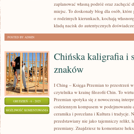
zaplanować własną podróż oraz zachęcić 
W
miejsc. To doskonały blog dla osób, które 
CZASIE
o rodzimych kierunkach, kochają własnor
PRL
kładą nacisk do autentycznych doświadcze
POSTED BY ADMIN
Chińska kaligrafia i
znaków
I Ching – Księga Przemian to przestrzeń w
czytelnika w krainę filozofii Chin. To wirt
Przemian spotyka się z nowoczesną interpre
GRUDZIEŃ - 6 - 2025
codziennym kompasem w podejmowaniu de
CHIŃSKA
MOŻLIWOŚĆ KOMENTOWANIA
ceramika i porcelana i Kultura i tradycje. N
KALIGRAFIA
ZOSTAŁA WYŁĄCZONA
przedstawiany nie jako tajemniczy relikt, 
I
przemiany. Znajdziesz tu komentarze hek
SYMBOLIKA