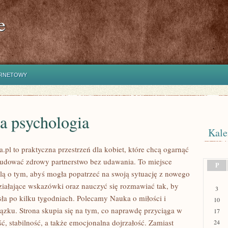
e
ERNETOWY
a psychologia
Kale
.pl to praktyczna przestrzeń dla kobiet, które chcą ogarnąć
budować zdrowy partnerstwo bez udawania. To miejsce
P
lą o tym, abyś mogła popatrzeć na swoją sytuację z nowego
działające wskazówki oraz nauczyć się rozmawiać tak, by
3
sła po kilku tygodniach. Polecamy Nauka o miłości i
10
zku. Strona skupia się na tym, co naprawdę przyciąga w
17
ość, stabilność, a także emocjonalna dojrzałość. Zamiast
24