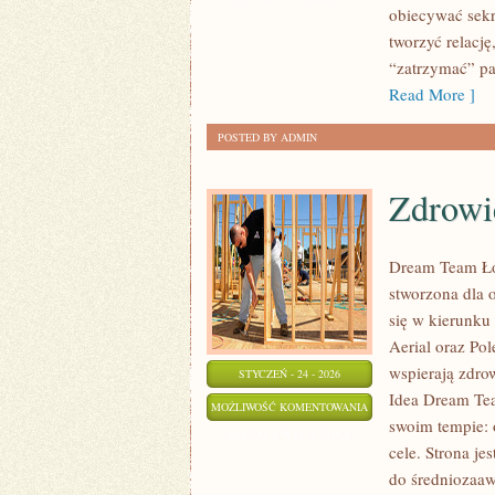
obiecywać sekre
PSYCHOLOGIA
tworzyć relacj
“zatrzymać” par
Read More ]
POSTED BY ADMIN
Zdrowie
Dream Team Łód
stworzona dla o
się w kierunku 
Aerial oraz Pol
wspierają zdro
STYCZEŃ - 24 - 2026
Idea Dream Tea
ZDROWIE
MOŻLIWOŚĆ KOMENTOWANIA
swoim tempie: 
I
ZOSTAŁA WYŁĄCZONA
cele. Strona je
KONDYCJA
do średniozaa
TANCERZA