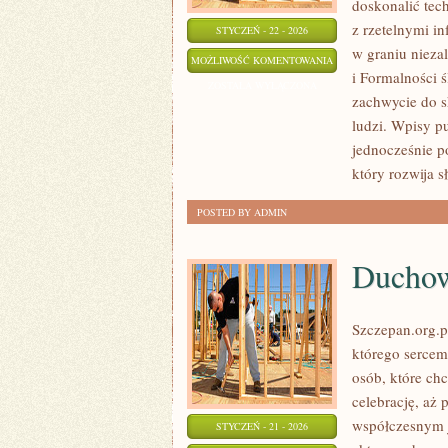
doskonalić tec
z rzetelnymi i
STYCZEŃ - 22 - 2026
w graniu niez
ŚLUBNE
MOŻLIWOŚĆ KOMENTOWANIA
i Formalności ś
HISTORIE
ZOSTAŁA WYŁĄCZONA
zachwycie do s
I
ludzi. Wpisy p
INSPIRACJE
jednocześnie p
który rozwija s
POSTED BY ADMIN
Duchown
Szczepan.org.pl
którego sercem 
osób, które ch
celebrację, aż
współczesnym j
STYCZEŃ - 21 - 2026