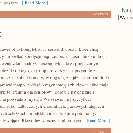
ny poziom.
[ Read More ]
Kate
CONTINUE
Kategorie
t
awie.pl to kompleksowy serwis dla osób, które chcą
icy i rozwijać kondycję mądrze, bez chaosu i bez kontuzji.
zie zajawka na aktywność spotyka się z sprawdzonymi
ależnie od tego, czy dopiero zaczynasz przygodę z
 masz za sobą kilometry w nogach, znajdziesz tu poradniki
rawić tempo, zadbać o regenerację i zbudować silne ciało.
rie to Trening dla seniorów i Zdrowie psychiczne i
na powstała z myślą o Warszawie i jej specyfice:
ch roku, zatłoczonych chodnikach, parkowych alejkach,
ych ścieżkach i miejskich trasach, które potrafią być
motywujące. Bieganiewwarszawie.pl pomaga
[ Read More ]
CONTINUE