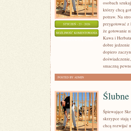
osobach szukaj
którzy chcą go
potraw. Na stro
przygotować z 
STYCZEŃ - 23 - 2026
że gotowanie n
PIECZYWO
MOŻLIWOŚĆ KOMENTOWANIA
Kawa i Herbata 
I
ZOSTAŁA WYŁĄCZONA
dobre jedzenie
WYPIEKI
dopiero zaczyn
doświadczenie, 
smaczną pewno
POSTED BY ADMIN
Ślubne 
Śpiewające Skr
skrzypce stają 
chcą rozwijać 