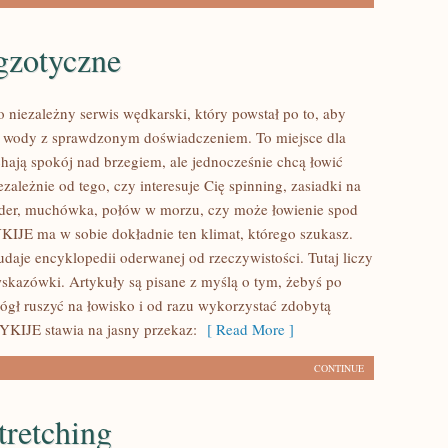
gzotyczne
iezależny serwis wędkarski, który powstał po to, aby
o wody z sprawdzonym doświadczeniem. To miejsce dla
chają spokój nad brzegiem, ale jednocześnie chcą łowić
ezależnie od tego, czy interesuje Cię spinning, zasiadki na
eder, muchówka, połów w morzu, czy może łowienie spod
JE ma w sobie dokładnie ten klimat, którego szukasz.
udaje encyklopedii oderwanej od rzeczywistości. Tutaj liczy
wskazówki. Artykuły są pisane z myślą o tym, żebyś po
ógł ruszyć na łowisko i od razu wykorzystać zdobytą
KIJE stawia na jasny przekaz:
[ Read More ]
CONTINUE
stretching