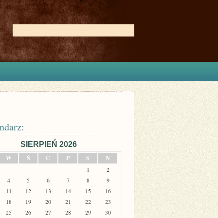
ndarz:
SIERPIEŃ 2026
W
Ś
C
P
S
N
1
2
4
5
6
7
8
9
11
12
13
14
15
16
18
19
20
21
22
23
25
26
27
28
29
30