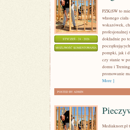
PZKiSW to miej
własnego ciała
wskazówek, ch
profesjonalnej 
dokładnie po t
STYCZEŃ - 24 - 2026
początkujących
JOGA
MOŻLIWOŚĆ KOMENTOWANIA
pompki, jak i d
I
ZOSTAŁA WYŁĄCZONA
czy stanie w p
STRETCHING
domu i Trening
promowanie mą
More ]
POSTED BY ADMIN
Pieczy
Mediaknorr.pl t