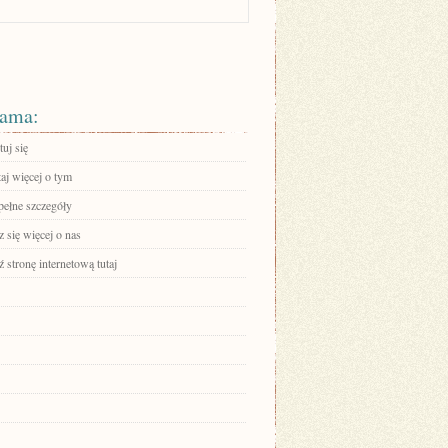
ama:
uj się
aj więcej o tym
pełne szczegóły
 się więcej o nas
stronę internetową tutaj