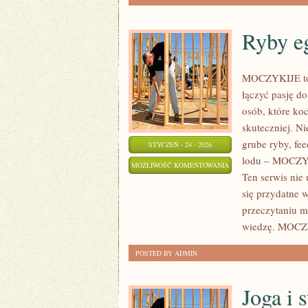
Ryby e
MOCZYKIJE to n
łączyć pasję d
osób, które ko
skuteczniej. Ni
grube ryby, fe
STYCZEŃ - 24 - 2026
lodu – MOCZYKI
RYBY
MOŻLIWOŚĆ KOMENTOWANIA
Ten serwis nie 
EGZOTYCZNE
ZOSTAŁA WYŁĄCZONA
się przydatne 
przeczytaniu m
wiedzę. MOCZY
POSTED BY ADMIN
Joga i 