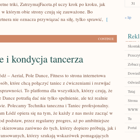
31
tne triki, ZatrzymajFaceta.pl uczy krok po kroku, jak
ę, w którym obie strony czują się zauważone. Bo
« lip
tnera nie oznacza przywiązać na siłę, tylko sprawić,
[
Rekl
CONTINUE
Skontakt
 i kondycja tancerza
Przeczyt
Zobacz 
Dowiedz
ź – Aerial, Pole Dance, Fitness to strona internetowa
sób, które chcą połączyć taniec z ćwiczeniami i rozwijać
Odwiedź 
sprawności. To platforma dla wszystkich, którzy czują, że
Tutaj
e Dance potrafią dać nie tylko spełnienie, ale też realnie
Strona
wie. Polecamy Technika taneczna i Taniec profesjonalny.
WWW
m Łódź opiera się na tym, że każdy z nas może zacząć w
Tu
od podstaw, przez regularny progres, aż po ambitniejsze
st skierowana zarówno do tych, którzy dopiero próbują, jak i
Portal
wansowanych, którzy szukają wskazówek pomagających