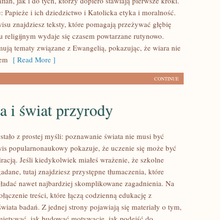
ian, jak i do tych, którzy dopiero stawiają pierwsze kroki.
 Papieże i ich dziedzictwo i Katolicka etyka i moralność.
isu znajdziesz teksty, które pomagają przeżywać głębię
iu religijnym wydaje się czasem powtarzane rutynowo.
ują tematy związane z Ewangelią, pokazując, że wiara nie
rem
[ Read More ]
CONTINUE
a i świat przyrody
stało z prostej myśli: poznawanie świata nie musi być
wis popularnonaukowy pokazuje, że uczenie się może być
racją. Jeśli kiedykolwiek miałeś wrażenie, że szkolne
adane, tutaj znajdziesz przystępne tłumaczenia, które
adać nawet najbardziej skomplikowane zagadnienia. Na
ołączenie treści, które łączą codzienną edukację z
iata badań. Z jednej strony pojawiają się materiały o tym,
amiętywać, jak budować motywację, jak podejść do