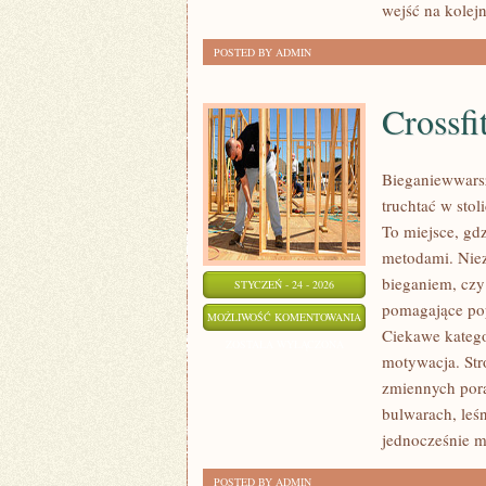
wejść na kolej
POSTED BY ADMIN
Crossfi
Bieganiewwarsz
truchtać w stol
To miejsce, gd
metodami. Niez
bieganiem, czy
STYCZEŃ - 24 - 2026
pomagające pop
CROSSFIT
MOŻLIWOŚĆ KOMENTOWANIA
Ciekawe katego
ZOSTAŁA WYŁĄCZONA
motywacja. Stro
zmiennych pora
bulwarach, leśn
jednocześnie 
POSTED BY ADMIN