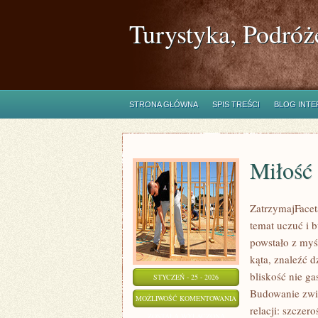
Turystyka, Podróż
STRONA GŁÓWNA
SPIS TREŚCI
BLOG INT
Miłość 
ZatrzymajFaceta
temat uczuć i 
powstało z myś
kąta, znaleźć 
bliskość nie ga
STYCZEŃ - 25 - 2026
Budowanie zwią
MIŁOŚĆ
MOŻLIWOŚĆ KOMENTOWANIA
relacji: szczer
A
ZOSTAŁA WYŁĄCZONA