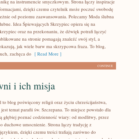
hnikę na instrumencie smyczkowym. Strona łączy inspiracje
nformacjami, dzięki czemu czytelnik może poczuć swobodę
ależnie od poziomu zaawansowania. Polecamy Moda ślubna
lubne. Idea Śpiewających Skrzypiec opiera się na
krzypiec oraz na przekonaniu, że dźwięk potrafi łączyć
ublikowane na stronie pomagają znaleźć swój styl, a
okazują, jak wiele barw ma skrzypcowa fraza. To blog,
łuch, zachęca do
[ Read More ]
CONTINUE
i i ich misja
 to blog poświęcony religii oraz życiu chrześcijaństwa,
jest temat parafii św. Szczepana. To miejsce powstało dla
cą głębiej poznać codzienność wiary: od modlitwy, przez
 po duchowe umocnienie. Strona łączy tradycję z
ęzykiem, dzięki czemu treści trafiają zarówno do