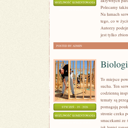
aktywnych paraf
DUCHOWNI
MOŻLIWOŚĆ KOMENTOWANIA
Polecamy także:
I
ZOSTAŁA WYŁĄCZONA
Na łamach serw
ICH
tego, co w życ
MISJA
Autorzy podejm
jest tylko zbio
POSTED BY ADMIN
Biologi
To miejsce pow
sucha. Ten ser
codzienną inspi
tematy są przeg
pomagają poukł
STYCZEŃ - 19 - 2026
stronie czeka p
BIOLOGIA
MOŻLIWOŚĆ KOMENTOWANIA
smaczkami ze św
I
ZOSTAŁA WYŁĄCZONA
jak lepiej zap